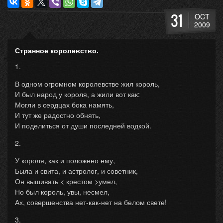
31
OCT
2009
Странное королевство.
1.
В одном огромном королевстве жил король,
И был народ у короля, а жили вот как:
Могли в сердцах бока намять,
И тут же радостно обнять,
И поделиться от души последней водкой.
2.
У короля, как и положено ему,
Была и свита, и астролог, и советник,
Он вышивать < крестом >умел,
Но был король, увы, несмел,
Ах, совершенства нет-как-нет на белом свете!
3.