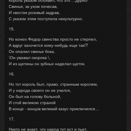
Король указом объявил, что это …дурно!
Свинья, за ухом почесав,
И хвостик розовый задрав,
С указом этим поступила некультурно.
15.
Но конюх Федор свинства просто не стерпел,
А вдруг захочется кому-нибудь еще так!?
Он опалил свинье бока,
\Он уважал окорока \,
И из щетины он зубных наделал щеток.
16.
Но тот король был, право, странным королем,
И у народа своего он не учился,
Он был на голову больной,
И стой великою страной
В конце - концов великий казус приключился…
17.
Никто не знает, что народ тот ест и пьет,