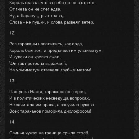
Король сказал, что за себя он не в ответе,
От гнева он не слег едва,
Ну, а барану ,,трын-трава,,
Слова - не пушки, и слова развеял ветер.
12.
Раз тараканы навалились, как орда,
Король был зол, и предъявил им ультиматум,
И кулаки он крепко сжал,
\Он так протесты выражал \,
На ультиматум отвечали грубым матом!
13.
Пастушка Настя, тараканов не терпя,
И в политических несведуща вопросах,
Не зачитала им права, а засучила рукава-
Всех тараканов поморила дихлофосом!
14.
Свинья чужая на границе срыла столб,