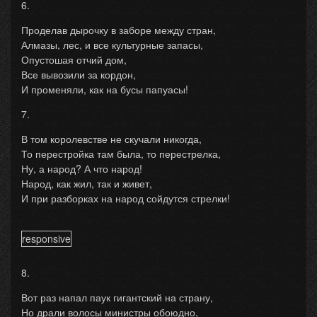
6.
Проделав дырочку в заборе между стран,
Алмазы, лес, и все культурные запасы,
Опустошая отчий дом,
Все вывозили за кордон,
И променяли, как на бусы папуасы!
7.
В том королевстве не скучали никогда,
То перестройка там была, то перестрелка,
Ну, а народ? А что народ!
Народ, как жил, так и живет,
И при разборках на народ сойдутся стрелки!
responsive
8.
Вот раз напал паук гигантский на страну,
Но драли волосы министры обоюдно,