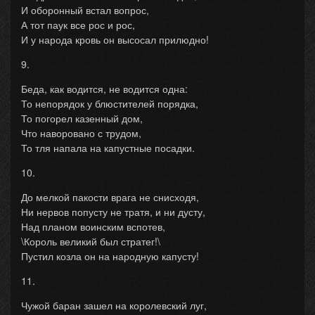
И оборонный встал вопрос,
А тот паук все рос и рос,
И у народа кровь он высосал прилюдно!
9.
Беда, как водится, не водится одна:
То непорядок у блюстителей порядка,
То погорел казенный дом,
Что наворовано с трудом,
То тля напала на капустные посадки.
10.
До мелкой пакости врага не снисходя,
Ни нервов попусту не тратя, и ни дусту,
Над планом воинским вспотев,
\Король великий был стратег!\
Пустил козла он на народную капусту!
11.
Чужой баран зашел на королевский луг,