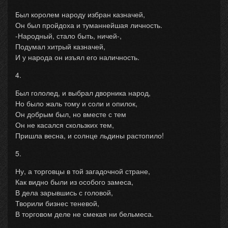
Был королем народу избран казначей,
Он был пройдоха и туманнейшая личность.
-Народный, стало быть, ничей-,
Подумал хитрый казначей,
И у народа он изъял его наличность.
4.
Был гололед, и выбрал дворника народ,
Но было жаль тому и соли и опилок,
Он добрым был, но вместе с тем
Он не касался скользких тем,
Пришла весна, и солнце льдины растопило!
5.
Ну, а торговцы в той загадочной стране,
Как видно были из особого замеса,
В дела зарывшись с головой,
Творили бизнес теневой,
В торговом деле не смекая ни бельмеса.