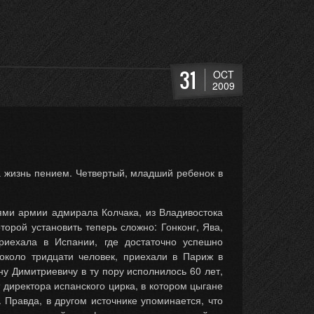
31
OCT
2009
а жизнь пением. Четвертый, младший ребенок в
ми армии адмирала Колчака, из Владивостока
орой установить теперь сложно: Гонконг, Ява,
риехала в Испании, где достаточно успешно
 около тридцати человек, приехали в Париж в
у Димитриевичу в ту пору исполнилось 60 лет,
 директора испанского цирка, в котором цыгане
. Правда, в другом источнике упоминается, что