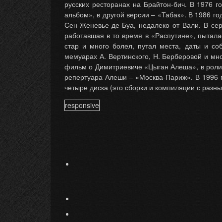
русских ресторанах на Брайтон-бич. В 1976 
альбом», в другой версии – «Табак». В 1986 г
Сен-Женевье-де-Буа, недалеко от Вали. В се
работавшая в то время в «Распутине», пытал
стар и много болел, путал места, даты и с
мемуарах А. Вертинского, Н. Берберовой и мно
фильм о Димитриевиче «Цыган Алеша», в роли к
репертуара Алеши – «Москва-Париж». В 1996 г
четыре диска (это сборки и компиляции с разн
responsive