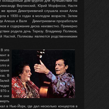
 и оснащенный дом-фургон для путешествий по
 Александр Вертинский, Юрий Морфесси, Настя
это же время Димитриевичей слушала юная Алла
ла в 1930-х годах в молодом возрасте. Затем
, где Алеша и Валя Димитриевичи проработали
ников и содержание диска неизвестно. Примерно
дствии родила дочь Терезу. Владимир Поляков,
рой Настей, Поляковы являются родственниками
 В это
мент в
семьей
олго и
торане
еза. В
 Валей
следие
1970-х
ом они
смерть
ал в Нью-Йорк, где дал несколько концертов в