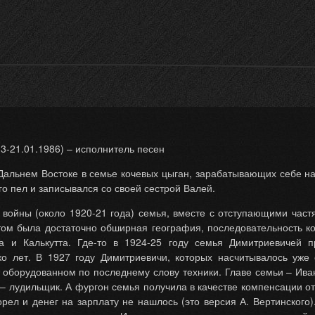
3-21.01.1986) – исполнитель песен
Дальнем Востоке в семье кочевых цыган, зарабатывающих себе н
го пел и записывался со своей сестрой Валей.
йны (около 1920-21 года) семья, вместе с отступающими частя
ом была достаточно обширная география, последовательность кот
а и Калькутта. Где-то в 1924-25 году семья Димитриевичей п
ко лет. В 1927 году Димитриевичи, которых насчитывалось уже
оборудованном по последнему слову техники. Главе семьи – Иван
– лудильщик. А фургон семья получила в качестве компенсации от
орел и денег на зарплату не нашлось (это версия А. Вертинского)