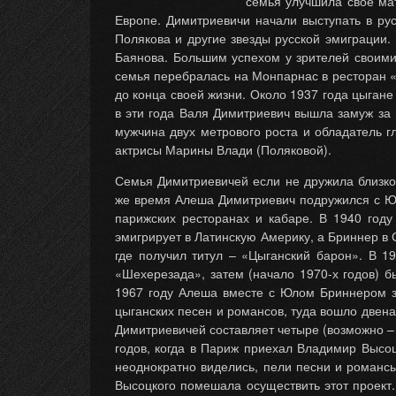
семья улучшила свое ма
Европе. Димитриевичи начали выступать в ру
Полякова и другие звезды русской эмиграции.
Баянова. Большим успехом у зрителей своими
семья перебралась на Монпарнас в ресторан 
до конца своей жизни. Около 1937 года цыгане
в эти года Валя Димитриевич вышла замуж за 
мужчина двух метрового роста и обладатель г
актрисы Марины Влади (Поляковой).
Семья Димитриевичей если не дружила близко,
же время Алеша Димитриевич подружился с Ю
парижских ресторанах и кабаре. В 1940 году
эмигрирует в Латинскую Америку, а Бриннер в 
где получил титул – «Цыганский барон». В 1
«Шехерезада», затем (начало 1970-х годов) 
1967 году Алеша вместе с Юлом Бриннером з
цыганских песен и романсов, туда вошло двена
Димитриевичей составляет четыре (возможно – 
годов, когда в Париж приехал Владимир Высо
неоднократно виделись, пели песни и романсы
Высоцкого помешала осуществить этот проект.