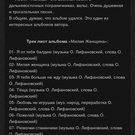
дальневосточных пограничниках, вальс. Очень душевная
и трогательная песня.
В общем, думаю, что альбом удался. Это один из
интересных альбомов автора.
Трек лист альбома
«Милая Женщина»:
01- Я от тебя балдею (музыка О. Лифановский, слова О.
Лифановский)
02- Милая женщина (музыка О. Лифановский, слова О.
Лифановский)
03- Я тебя больше не жду (музыка О. Лифановский, слова
О. Лифановский)
04- Тёща (музыка О. Лифановский, слова О.
Лифановский)
05- Любовь не игрушка (муз. народ, переработка О.
Лифановский, слова О. Лифановский)
06- Пожелай (музыка О. Лифановский, слова О.
Лифановский)
07- Рюмочки-стаканчики (музыка О. Лифановский, слова
О. Лифановский)