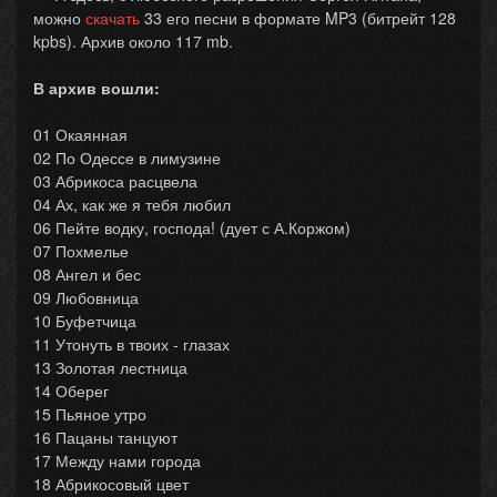
можно
скачать
33 его песни в формате MP3 (битрейт 128
kpbs). Архив около 117 mb.
В архив вошли:
01 Окаянная
02 По Одессе в лимузине
03 Абрикоса расцвела
04 Ах, как же я тебя любил
06 Пейте водку, господа! (дует с А.Коржом)
07 Похмелье
08 Ангел и бес
09 Любовница
10 Буфетчица
11 Утонуть в твоих - глазах
13 Золотая лестница
14 Оберег
15 Пьяное утро
16 Пацаны танцуют
17 Между нами города
18 Абрикосовый цвет