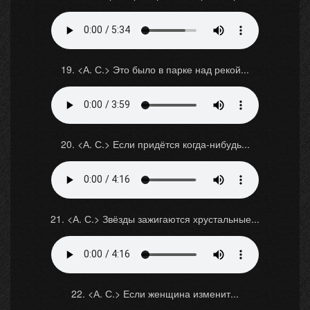
19. <А. С.> Это было в парке над рекой...
20. <А. С.> Если придётся когда-нибудь...
21. <А. С.> Звёзды зажигаются хрустальные...
22. <А. С.> Если женщина изменит...