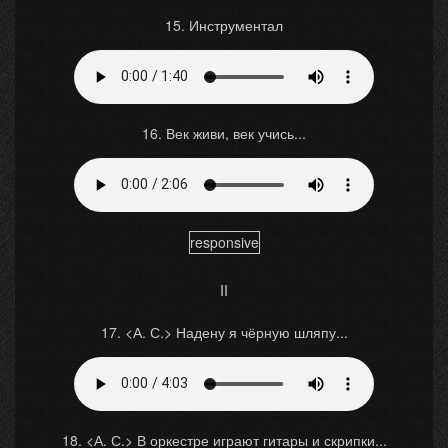
15. Инструментал
16. Век живи, век учись...
responsive
II
17. <А. С.> Надену я чёрную шляпу...
18. <А. С.> В оркестре играют гитары и скрипки...