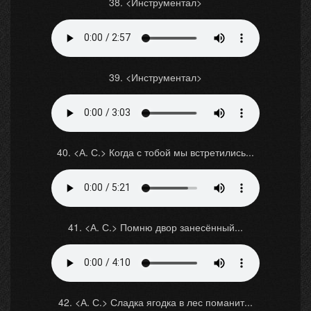
38. <Инструментал>
39. <Инструментал>
40. <А. С.> Когда с тобой мы встретились...
41. <А. С.> Помню двор занесённый...
42. <А. С.> Сладка ягодка в лес поманит...