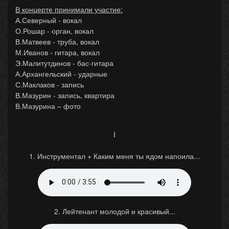
В концерте принимали участие:
А.Северный - вокал
О.Рошар - орган, вокал
В.Матвеев - труба, вокал
М.Иванов - гитара, вокал
Э.Малитутдинов - бас-гитара
А.Архангельский - ударные
С.Маклаков - запись
В.Мазурин - запись, квартира
В.Мазурина – фото
I
1. Инструментал + Каким меня ты ядом напоила...
2. Лейтенант молодой и красивый...