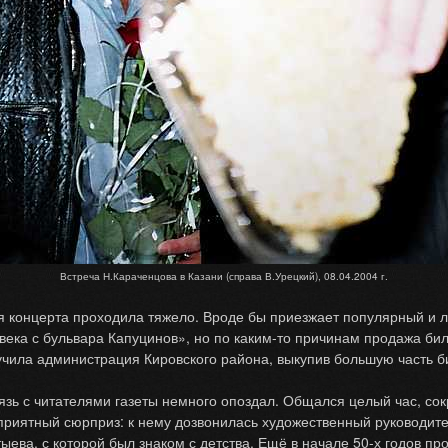
Встреча Н.Караченцова в Казани (справа В.Урецкий), 08.04.2004 г.
концерта проходила тяжело. Вроде бы приезжает популярный и л
ека с бульвара Капуцинов», но по каким-то причинам продажа биле
учила администрация Кировского района, выкупив большую часть б
зь с читателями газеты немного опоздал. Общался целый час, сок
 приятный сюрприз: к нему дозвонилась художественный руководит
ва, с которой был знаком с детства. Ещё в начале 50-х годов пр