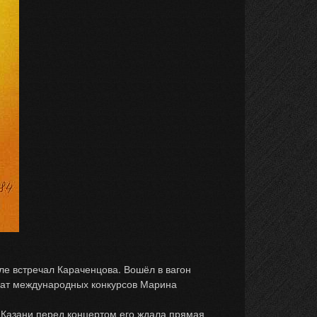
е встречал Караченцова. Вошёл в вагон
реат международных конкурсов Марина
 Казани перед концертом его ждала прямая