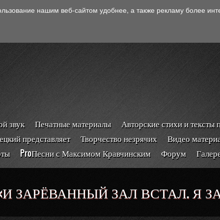
ользование нашим веб-сайтом удобнее, а также рекламу более ин
й звук
Печатные материалы
Авторские стихи и тексты 
ецкий представляет
Творчество незрячих
Видео матери
рты
ProПесни с Максимом Кравчинским
Форум
Галер
И ЗАРЁВАННЫЙ ЗАЛ ВСТАЛ. Я З