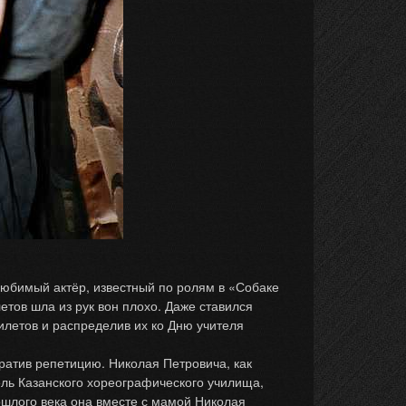
юбимый актёр, известный по ролям в «Собаке
тов шла из рук вон плохо. Даже ставился
илетов и распределив их ко Дню учителя
ратив репетицию. Николая Петровича, как
ель Казанского хореографического училища,
ошлого века она вместе с мамой Николая