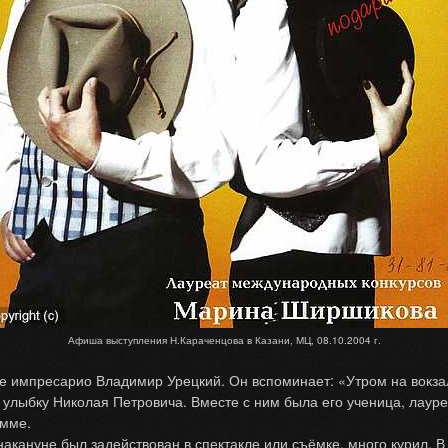
Афиша выступления Н.Караченцова в Казани, МЦ, 08.10.2004 г.
 импресарио Владимир Урецкий. Он вспоминает: «Утром на вокзал
ю улыбку Николая Петровича. Вместе с ним была его ученица, лау
амме.
ануне был задействован в спектакле или съёмке, много курил. В