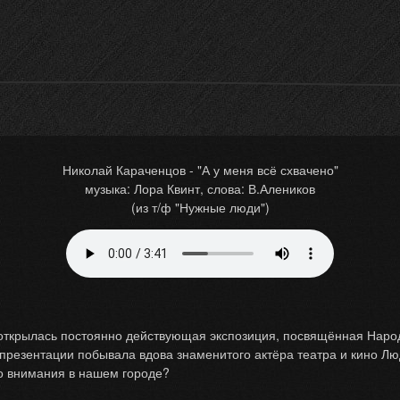
Николай Караченцов - "А у меня всё схвачено"
музыка: Лора Квинт, слова: В.Алеников
(из т/ф "Нужные люди")
ткрылась постоянно действующая экспозиция, посвящённая Наро
 презентации побывала вдова знаменитого актёра театра и кино Л
го внимания в нашем городе?