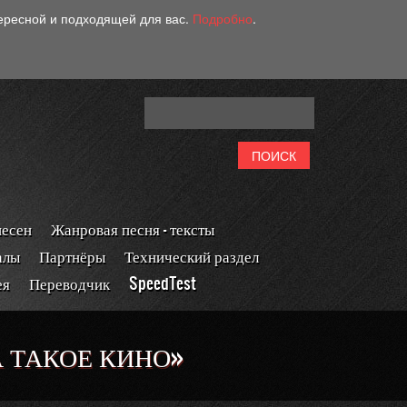
тересной и подходящей для вас.
Подробно
.
песен
Жанровая песня - тексты
алы
Партнёры
Технический раздел
ея
Переводчик
SpeedTest
А ТАКОЕ КИНО»