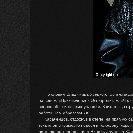
По словам Владимира Урецкого, организация 
на сене», «Приключениях Электроника», «Челов
вопрос об отмене выступления. К счастью, выр
работникам образования.
Караченцов, отдохнув в отеле, на прямую свя
только он в гримёрке подсел к телефону, ждал
легендарная танцовщица Нинель Даутовна Юлтые