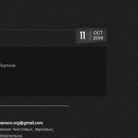
11
OCT
2009
Портале
ании текстовых, звуковых,
язательна.