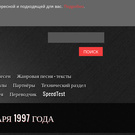
тересной и подходящей для вас.
Подробно
.
песен
Жанровая песня - тексты
алы
Партнёры
Технический раздел
ея
Переводчик
SpeedTest
РЯ 1997 ГОДА