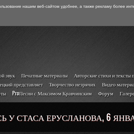
ользование нашим веб-сайтом удобнее, а также рекламу более ин
й звук
Печатные материалы
Авторские стихи и тексты 
ецкий представляет
Творчество незрячих
Видео матери
рты
ProПесни с Максимом Кравчинским
Форум
Галер
Ь У СТАСА ЕРУСЛАНОВА, 6 ЯНВА