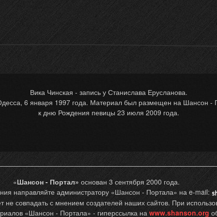
Вика Чинская - запись у Станислава Ерусланова.
Одесса, 6 января 1997 года. Материал был размещен на Шансон - 
к дню Рождения певицы 23 июля 2009 года.
«
Шансон - Портал»
основан 3 сентября 2000 года.
ния направляйте администратору «Шансон - Портала» на e-mail:
 не совпадать с мнением создателей наших сайтов. При использов
риалов «Шансон - Портала» - гиперссылка на
www.shanson.org
об