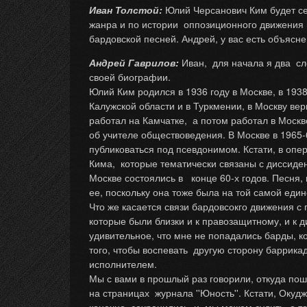
Иван Толстой:
Юлий Черсанович Ким будет се
жанра и по истории оппозиционного движения
бардовской песней. Андрей, у вас есть объясн
Андрей Гаврилов:
Иван, для начала я два сл
своей биографии.
Юлий Ким родился в 1936 году в Москве, в 193
Калужской области и в Туркмении, в Москву ве
работал на Камчатке, а потом работал в Москв
об учителе обществоведения. В Москве в 1965-
публиковаться под псевдонимом. Кстати, в опер
Кима, которые тематически связаны с диссиден
Москве состоялись в конце 60-х годов. Песня, 
ее, поскольку она тоже была на той самой еди
Что же касается связи бардовсокго движения с 
которые были близки и к правозащитному, и к 
удивительное, что мне не попадались барды, к
того, чтобы воспевать другую сторону барри
исполнителем.
Мы с вами в прошлый раз говорили, откуда пош
на страницах журнала ''Юность''. Кстати, Окуд