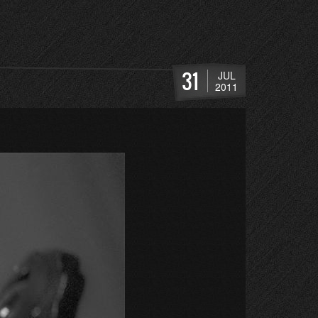
31
JUL
2011