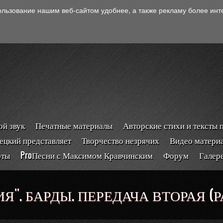
ользование нашим веб-сайтом удобнее, а также рекламу более ин
й звук
Печатные материалы
Авторские стихи и тексты 
ецкий представляет
Творчество незрячих
Видео матери
рты
ProПесни с Максимом Кравчинским
Форум
Галер
''. БАРДЫ. ПЕРЕДАЧА ВТОРАЯ (