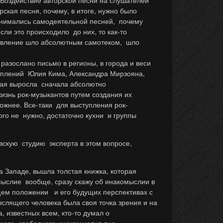
 Воздействие авторской песни на слушателей
ская песня, почему, в итоге, нужно было
занимались самодеятельной песней, почему
ли это происходило до них, то как-то
ое явление шло абсолютным самотеком, шло
разослано письмо в регионы, в города и веси
туплений Юлия Кима, Александра Мирзояна,
торая выросла сначала абсолютно
 жизнь рок-музыкантов путем создания их
ложнее. Все-таки для выступления рок-
ого не нужно, достаточно кухни и группы
вскую студию эксперта в этом вопросе,
 Западе, вышла толстая книжка, которая
омыслие вообще, сразу скажу об инакомыслии в
щем положении и его будущих перспективах с
ыслящего человека была своя точка зрения и на
, известных всем, кто-то думал о