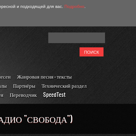
тересной и подходящей для вас.
Подробно
.
песен
Жанровая песня - тексты
алы
Партнёры
Технический раздел
ея
Переводчик
SpeedTest
РАДИО "СВОБОДА")