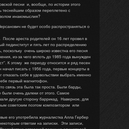
ской песни и, вообще, по истории этого
ь теснейшим образом переплетено с
имволом инакомыслия?
Черсанович не будет особо распространяться о
. После ареста родителей он 16 лет провел в
ный пединститут и пять лет по распределению
ь, поскольку очень широко известна его песня
ения, из-за чего вплоть до 1985 года вынужден
т''. К этому же периоду относится и ряд песен
 начал писать с 1956 года, первые концерты в
г отказать себе в удовольствии выбрать именно
 себе первый магнитофон.
то связь эта была так проста. Были барды,
 были очень далеки от этого. Самое
вали другую сторону баррикад. Наверное, для
ьным советским поэтом композитором или
рвые его употребила журналистка Алла Гербер
 некоторым ответам на записки. Эти записи,