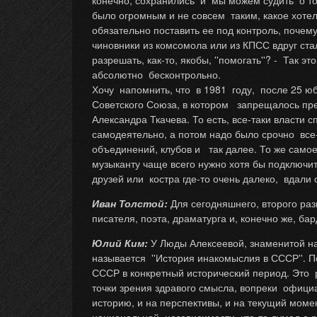
конечно, сохранились и мы можем судить о том
было огромным и не совсем таким, какое хотел
обязательно поставить ее под контроль, поче
чиновники из комсомола или из КПСС вдруг ста
разрешать, как-то, якобы, ''помогать''? - Так
абсолютно бесконтрольно.
Хочу напомнить, что в 1981 году, после 25 ю
Советского Союза, в котором запрещалось пр
Александра Ткачева. То есть, все-таки власти 
самодеятельно, а потом надо было срочно все-т
объединений, клубов и так далее. То же самое 
музыканту чаще всего нужно хотя бы подключит
друзей или костра где-то очень далеко, вдали 
Иван Толстой:
Для сегодняшнего, второго ра
писателя, поэта, драматурга и, конечно же, б
Юлий Ким:
У Люды Алексеевой, знаменитой на
называется ''История инакомыслия в СССР''. 
СССР в конкретный исторический период. Это 
точки зрения здравого смысла, вопреки официа
историю, и на перспективы, и на текущий момен