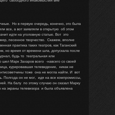
общего свободного инакомыслия вне
чные. Но в первую очередь, конечно, это была
ли все, а вот заявляли в открытую об этом
начит идти на уголовную статью. Вот это
мер, песенное творчество. Скажем, вполне
енная практика таких театров, как Таганский
ом, но время от времени шла, допускала после
урнал, будь то театральная или
го шел Марк Захаров всего -навсего со своей
ница, курировавшая телевидение, никак не
антисоветчины тоже она не могла найти. И вот
ь. Полгода он не мог, идя на все компромиссы,
ией. На балу по этому случаю он сказал Марку
ен на экраны телевизора и была объявлена