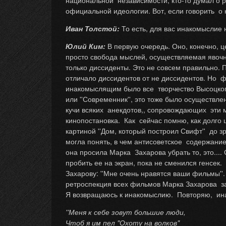
национальной независимости, кто-то думал о 
официальной идеологии. Вот, если говорить о
Иван Толстой:
То есть, для вас инакомыслие
Юлий Ким:
В первую очередь. Оно, конечно, 
просто свобода мыслей, осуществляемая явочны
только диссиденты. Это не совсем правильно. П
отличало диссидентов от не диссидентов. Но 
инакомыслящим было все творчество Высоцкого,
или ''Современник'', это тоже было осуществл
кучи всяких анекдотов,, сопровождающих эти 
кинопостановка. Как сейчас помню, как долго ш
картиной ''Дом, который построил Свифт'' до 
могла понять, в чем антисоветское содержани
она просила Марка Захарова убрать то, это....
пробить ее на экран, пока не сменился генсек
Захарову: ''Мне очень нравятся ваши фильмы'
ретроспекция всех фильмов Марка Захарова з
Я возвращаюсь к инакомыслию. Повторяю, инак
''Меня к себе зовут большие люди,
Чтоб я им пел "Охоту на волков"