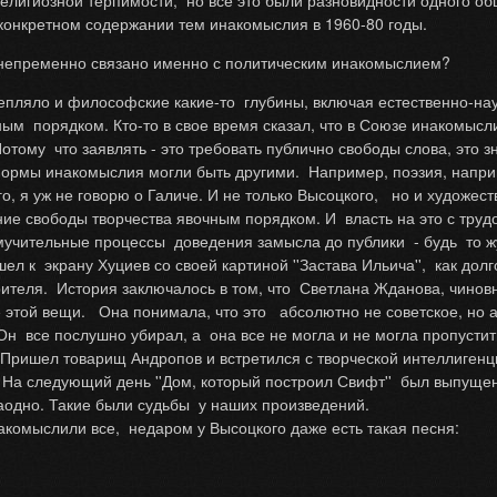
религиозной терпимости, но все это были разновидности одного 
 конкретном содержании тем инакомыслия в 1960-80 годы.
 непременно связано именно с политическим инакомыслием?
цепляло и философские какие-то глубины, включая естественно-нау
м порядком. Кто-то в свое время сказал, что в Союзе инакомысли
отому что заявлять - это требовать публично свободы слова, это з
формы инакомыслия могли быть другими. Например, поэзия, напри
 я уж не говорю о Галиче. И не только Высоцкого, но и художеств
ение свободы творчества явочным порядком. И власть на это с труд
мучительные процессы доведения замысла до публики - будь то ж
ел к экрану Хуциев со своей картиной ''Застава Ильича'', как дол
зрителя. История заключалось в том, что Светлана Жданова, чинов
е этой вещи. Она понимала, что это абсолютно не советское, но 
 Он все послушно убирал, а она все не могла и не могла пропустит
. Пришел товарищ Андропов и встретился с творческой интеллигенц
'. На следующий день ''Дом, который построил Свифт'' был выпущ
аодно. Такие были судьбы у наших произведений.
омыслили все, недаром у Высоцкого даже есть такая песня: