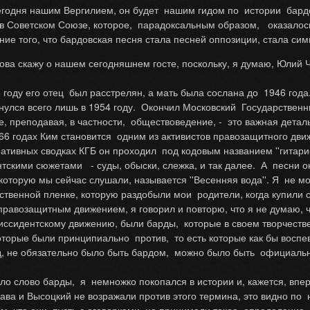
годня нашим Вергилием, он будет нашим гидом по истории бардов
 в Советском Союзе, которое, парадоксальным образом, оказалос
ение того, что бардовская песня стала песней оппозиции, стала с
ова скажу о нашем сегодняшнем госте, поскольку, я думаю, Юлий 
8 году его отец был расстрелян, а мать была сослана до 1946 года
рнулся всего лишь в 1954 году. Окончил Московский Государствен
е, преподавая, в частности, обществоведение, - это важная детал
66 годах Ким становится одним из активистов правозащитного движ
ативных сводках КГБ он проходил под кодовым названием ''гитарис
тскими сюжетами - суды, обыски, слежка, и так далее. А песни он
которую мы сейчас слушали, называется ''Весенняя вода''. Я не мо
нственной пленке, которую раздобыли мои родители, когда купили
правозащитным движением, я говорил и повторю, что я не думаю, ч
диссидентскому движению, были барды, которые в своем творчестве
оторые были принципиально против, то есть которые как бы воспе
кад, не обязательно было быть бардом, можно было быть официал
ло слово барды, я немножко покопался в истории и, кажется, впе
жава и Высоцкий не возражали против этого термина, это видно по