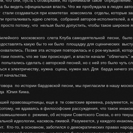
, что они, пусть с оговорками, но принимали такое определение.
а бы видеть официальная власть. Что же пробуждала в людях автор
му стали создаваться при комитетах комсомола отделы, которые 
ли проталкивать идею слетов, собраний авторов-исполнителей, а ес
 это просто потому, что нельзя было допустить, чтобы такое широк
билейного московского слета Клуба самодеятельной песни, было 
едоставлять какую бы то ни было площадку для сценических выс
спохватились. Позже эта история повторилась и с рок-музыкой, ко
аки понять, что же там происходит, и власти начали ''облегчать''
попытались сделать с авторской песней, но с ней это было чуть с
ься к электричеству, нужна сцена, нужен зал. Для барда ничего эт
от начальства.
зговора по истории бардовской песни, мы пригласили в нашу моско
арда Юлия Кима.
шей правозащитницы, еще в те советские времена, разумеется, на
Поэтому, не вдаваясь в философские рассуждения, что такое инак
размышления о режиме, об истории Советского Союза, о его теку
льной идеологии, насквозь лживой. Разумеется, у каждого инаком
т. Кто-то, в основном, заботился о демократических правах народа