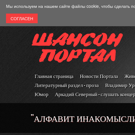
Перейти к основному содержанию
Мы используем на нашем сайте файлы cookie, чтобы сделать п
Главная страница
Новости Портала
Живо
Литературный раздел - проза
Владимир Ур
Юмор
Аркадий Северный - слушать конце
''АЛФАВИТ ИНАКОМЫСЛИЯ