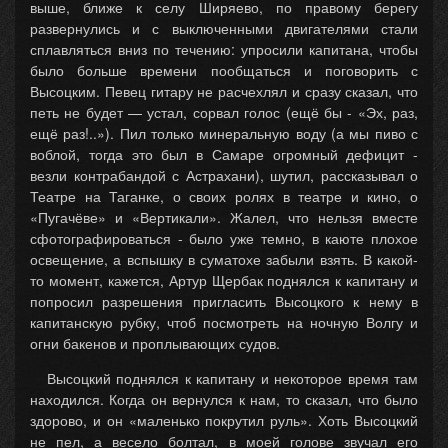
выше, ближе к селу Ширяево, по правому берегу
развернулись и с выключенными двигателями стали
сплавляться вниз по течению: упросили капитана, чтобы
было больше времени пообщаться и поговорить с
Высоцким. Певец гитару не расчехлял и сразу сказал, что
петь не будет — устал, сорвал голос (ещё бы - «Эх, раз,
ещё раз!..»). Пил только минеральную воду (а мы пиво с
воблой, тогда это был в Самаре огромный дефицит -
везли контрабандой с Астрахани), шутил, рассказывал о
Театре на Таганке, о своих ролях в театре и кино, о
«Пугачёве» и «Вертикали». Жалел, что нельзя вместе
сфотографироваться - было уже темно, в каюте плохое
освещение, а вспышку в суматохе забыли взять. В какой-
то момент, кажется, Артур Щербак поднялся к капитану и
попросил разрешения пригласить Высоцкого к нему в
капитанскую рубку, чтоб посмотреть на ночную Волгу и
огни бакенов и проплывающих судов.
Высоцкий поднялся к капитану и некоторое время там
находился. Когда он вернулся к нам, то сказал, что было
здорово, и он «маленько покрутил руль». Хоть Высоцкий
не пел, а весело болтал, в моей голове звучал его