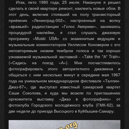
Итак, лето 1980 года, 25 июля. Накануне я решил
сделать в своей квартире ремонт, наклеить новые обои. В
этот день, включив стоявший на полу транзисторный
приёмник «Ленинград-002», настроенный на волну
«вражьей» радиостанции «Голос Америки», занимаясь
процедурой наклейки, я стал слушать джазовую
программу «Music USA» со знаменитым ведущим и
музыкальным комментатором Уиллисом Коновером с его
неповторимым низким тембром голоса и так хорошо
узнаваемой музыкальной заставкой - «Take the "А" Train»
(«Садись на поезд «А»). Мне посчастливилось
фотографировать этого авторитетного джазмена и
общаться с ним несколько минут в середине мая 1967
года на уникальном международном фестивале «Таллин-
Джаз-67», где выступал известный самарский квартет
Саши Соколова, и куда мы возили по приглашению
оргкомитета выставку «Джаз в фотографиях» от
фотоклуба Городского молодёжного клуба (ГМК-62), за
две недели до приезда Высоцкого в Куйбышев-Самару.