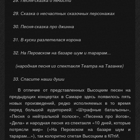
28. Песня-сказка о нечисти
29. Сказка о несчастных сказочных персонажах
30. Песня-сказка про джинна
31. В куски разлетелася корона
32. На Перовском на базаре шум и тарарам...
(народная песня из спектакля Театра на Таганке)
33. Спасите наши души
В отличие от представленных Высоцким песен на
предыдущих концертах в Самаре здесь появилось пять
новых произведений, редко исполняемых в то время
перед большой аудиторией: «Штрафные батальоны»,
«Песня о нейтральной полосе», «Песенка про йогов»,
«Дела» и народная песня из спектакля «10 дней, которые
потрясли мир» («На Перовском на базаре шум и
тарарам...»), так колоритно спетая Высоцким в КПтИ.