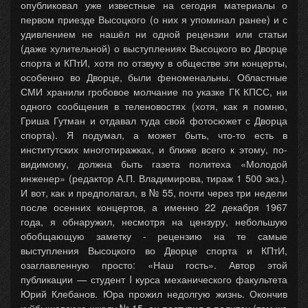
опубликовал уже известные на сегодня материалы о
первом приезде Высоцкого (о них я упоминал ранее) и с
удивлением не нашёл ни одной рецензии или статьи
(даже хулительной) о выступлениях Высоцкого во Дворце
спорта и КПтИ, хотя по отзвуку в обществе эти концерты,
особенно во Дворце, были феноменальны. Областные
СМИ хранили гробовое молчание по указке ГК КПСС, ни
одного сообщения в теленовостях (хотя, как я помню,
Гриша Гутман и отдавал туда свой фотосюжет с Дворца
спорта). Я подумал, а может быть, что-то есть в
институтских многотиражках, и ближе всего к этому, по-
видимому, должна быть газета политеха «Молодой
инженер» (редактор А.П. Владимирова, тираж 1 500 экз.).
И вот, как и предполагал, в № 55, почти через три недели
после осенних концертов, а именно 22 декабря 1967
года, я обнаружил, несмотря на цензуру, небольшую
обобщающую заметку - рецензию на те самые
выступления Высоцкого во Дворце спорта и КПтИ,
озаглавленную просто: «Наш гость». Автор этой
публикации — студент I курса механического факультета
Юрий Клебанов. Юра прожил недолгую жизнь. Окончив