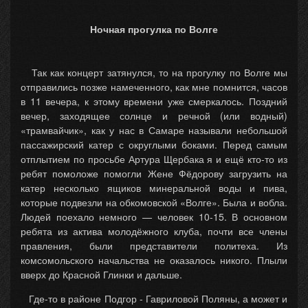
Ночная прогулка по Волге
Так как концерт затянулся, то на прогулку по Волге мы
отправились позже намеченного, как мне помнится, часов
в 11 вечера, к этому времени уже смеркалось. Поздний
вечер, заходящее солнце и речной (или водный)
«трамвайчик», как у нас в Самаре называли небольшой
пассажирский катер с округлыми боками. Перед самым
отплытием по просьбе Артура Щербака я и ещё кто-то из
ребят помоложе помогли Жене Фёдорову загрузить на
катер несколько ящиков минеральной воды и пива,
которые подвезли на обкомовской «Волге». Была и вобла.
Людей поехало немного — человек 10-15. В основном
ребята из актива молодёжного клуба, почти все члены
правления, были представители политеха. Из
комсомольского начальства не оказалось никого. Плыли
вверх до Красной Глинки и дальше.
Где-то в районе Подгор - Гавриловой Поляны, а может и