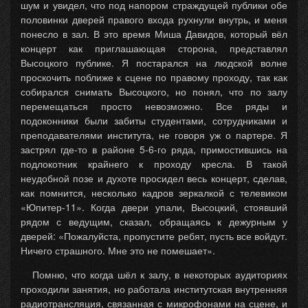
шум и увидел, что под напором страждущей публики обе
половинки дверей правого входа рухнули внутрь, и меня
понесло в зал. В это время Миша Давидов, который вёл
концерт как приглашающая сторона, представлял
Высоцкого публике. Я постарался на людской волне
проскочить поближе к сцене по правому проходу, так как
собирался снимать Высоцкого, но понял, что по залу
перемещаться просто невозможно. Все ряды и
подоконники были забиты студентами, сотрудниками и
преподавателями института, не говоря уж о партере. Я
застрял где-то в районе 5-6-го ряда, примостившись на
подлокотник крайнего к проходу кресла. В такой
неудобной позе и духоте просидел весь концерт, сделав,
как помнится, несколько кадров зеркалкой с телевиком
«Юпитер-11». Когда двери упали, Высоцкий, стоявший
рядом с ведущим, сказал, обращаясь к дежурным у
дверей: «Пожалуйста, пропустите ребят, пусть все войдут.
Ничего страшного. Мне это не помешает».
Помню, что когда шёл к залу, в некоторых аудиториях
проходили занятия, но работала институтская внутренняя
радиотрансляция, связанная с микрофонами на сцене, и