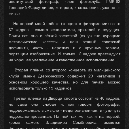
институтский фотограф, член фотоклуба ГМК-62
Геннадий Фархутдинов, которого, к сожалению, уже нет в
живых.
На первой моей плёнке (концерт в филармонии) всего
37 кадров - самого исполнителя, зрителей и ведущих.
Почти вся она с лёгкой засветкой (ох уж эти дурацкие
металлические кассеты и наш вечный советский
дефицит!), часть - нерезких и с крупным зерном,
портящим изображение. И только 12 кадров претендуют
на хорошее увеличение и качественное использование.
Вторая плёнка со второго концерта из милицейского
клуба имени Дзержинского содержит 29 негативов в
основном хорошего качества, но для печати можно
использовать только 15 кадриков.
Третья плёнка из Дворца спорта состоит из 40 кадров,
но сама она слабая и, как говорят фотографы,
недодержанная, в смысле - недопроявленная, и чуть-чуть
недоэкспонированная. На ней так же, как и на первой,
кроме самого Владимира Семёновича, имеются
фрагменты зала со зрителями, какие-то случайные кадры,