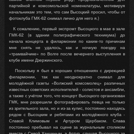
партийной и комсомольской номенклатуры, мотивируя
начальникам это тем, что сам Высоцкий просил, чтобы от
фотоклуба ГМК-62 снимал лично для него я.)
К сожалению, первый экспромт Высоцкого в мае в зале
ГМК-62 (в здании полиграфического техникума) до
начала концерта в филармонии по каким-то причинам
мне снять не удалось, как и ночную поездку на
«трамвайчике» по Волге после вечернего выступления в
клубе имени Дзержинского.
Поскольку я был в хороших отношениях с дирекцией
филармонии, так как неоднократно снимал для
молодёжной газеты «Волжский комсомолец» различных
известных советских исполнителей - солистов и ансамбли,
а также с учётом того, что концерт Высоцкого организован
ГМК, мне разрешили фотографировать певца не только
из зрительного зала, но и из-за кулис, постоянно находясь
рядом с Высоцким и ребятами из молодёжного клуба -
Славой Климовым и Артуром Щербаком. Слава
постоянно пребывал на сцене за журнальным столиком
вместе с Севой Ханчиным, а Артур, слушая Высоцкого за