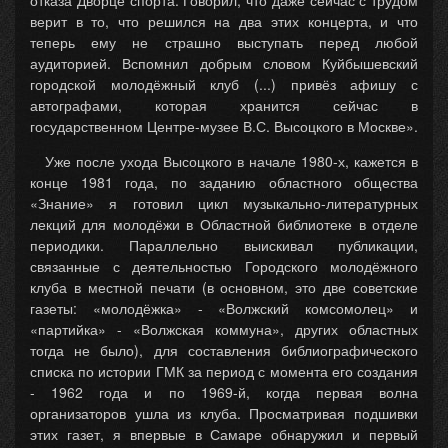
отказа Дворце спорта. Говорил, что даже сейчас с трудом
верит в то, что решился на два этих концерта, и что
теперь ему не страшно выступать перед любой
аудиторией. Вспомнил добрым словом Куйбышевский
городской молодёжный клуб (...) привёз афишу с
автографами, которая хранится сейчас в
государственном Центре-музее В.С. Высоцкого в Москве».
Уже после ухода Высоцкого в начале 1980-х, кажется в
конце 1981 года, по заданию областного общества
«Знание» я готовил цикл музыкально-литературных
лекций для молодёжи в Областной библиотеке в отделе
периодики. Параллельно выискивал публикации,
связанные с деятельностью Городского молодёжного
клуба в местной печати (в основном, это две советские
газеты: «молодёжка» - «Волжский комсомолец» и
«партийка» - «Волжская коммуна», других областных
тогда не было), для составления библиографического
списка по истории ГМК за период с момента его создания
- 1962 года и по 1969-й, когда первая волна
организаторов ушла из клуба. Просматривая подшивки
этих газет, я впервые в Самаре обнаружил и первый