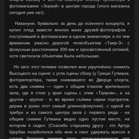
фотомагазине «Зоркий» в центре города (этого магазина
сегодня уже нет).
Накануне, буквально за день до осеннего концерта, я
купил плод зависти многих моих друзей-фотографов -
поступивший в фотомагазин в одном экземпляре и по тем
временам ужасно дорогой телеобъектив «Таир-3» с
фокусным расстоянием 300 мм и просветлённой оптикой,
хотя светосила объектива была небольшая.
Но зато этот телевик позволил мне укрупнённо снимать
Высоцкого на сцене: с угла сцены сбоку (у Гриши Гутмана,
фоторепортёра, также снимавшего во Дворце спорта,
есть два снимка — один с общим планом зрительного
зала, где я стою у края сцены с этим «Таиром», а на
другом - крупно - я, во время съёмки серии портретов,
держа в руках этот самый длиннофокусник), с одной из
трибун и из самого центра зала с первого ряда - на
общем снимке Гутмана видно одно пустое место, на
котором я сидел. (Спасибо старшему другу - это Артур
Щербак позаботился обо мне и смог удержать кресло в
самом блатном первом ряду, предназначенном для