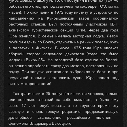
куйбышевскую школу № 15, он поступил в политех (там же
работал его отец преподавателем на кафедре ТОЭ, мама
- врач). По окончании в 1972 году института устроился по
направлению на Куйбышевский завод координатно-
расточных станков. Был постоянным участником КВН,
активистом туристической секции КПтИ. Через два года
Юра женился. В семье имелась моторная лодка. Летом
любили ездить по Волге, отдыхать на речных плёсах, жить
в палатках в Жигулях. В июле 1975 года Юра увлёкся
сборкой второго лодочного двигателя (тогда это было
модно) «Вихрь-25». На заводской базе отдыха за Волгой
он решил опробовать сразу два мотора, поставленных на
лодку. При запуске движков его выбросило за борт, и при
неудачной попытке остановить судно Юра попал под
винты моторов и погиб.
Так трагически в 25 лет ушёл из жизни человек, вольно
или невольно взявший на себя смелость, а было ему
всего 17 лет, опубликовать в то трудное время эту
светлую и очень тонкую рецензию, предвосхитившую
дальнейшее становление российского явления -
феномена Владимира Высоцкого.