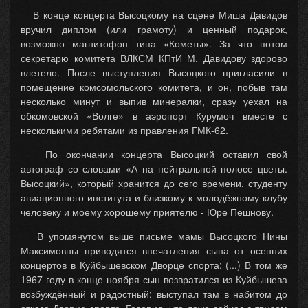
В конце концерта Высоцкому на сцене Миша Давидов
вручил диплом (или грамоту) и ценный подарок,
возможно магнитофон типа «Кометы». За что потом
секретарю комитета ВЛКСМ КПтИ М. Давидову здорово
влетело. После выступления Высоцкого пригласили в
помещение комсомольского комитета, и он, побыв там
несколько минут и выпив минералки, сразу уехал на
обкомовской «Волге» в аэропорт Курумоч вместе с
несколькими ребятами из правления ГМК-62.
По окончании концерта Высоцкий оставил свой
автограф со словами «А на нейтральной полосе цветы.
Высоцкий», который хранится до сего времени, студенту
авиационного института и близкому к молодёжному клубу
человеку и моему хорошему приятелю - Юре Пешнову.
В упомянутом выше письме мамы Высоцкого Нины
Максимовны приводятся впечатления сына от осенних
концертов в Куйбышевском Дворце спорта: (...) В том же
1967 году в конце ноября сын возвратился из Куйбышева
возбуждённый и радостный: выступал там в набитом до