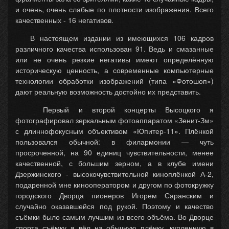
и очень, очень слабые по плотности изображения. Всего
качественных - 16 негативов.
В настоящем издании из имеющихся 106 кадров
различного качества использован 91. Ведь и смазанные
или не очень резкие негативы имеют определённую
историческую ценность, а современные компьютерные
технологии обработки изображений (типа «Фотошоп»)
дают реальную возможность достойно их представить.
Первый и второй концерты Высоцкого я
фотографировал зеркальным фотоаппаратом «Зенит-Зм»
с длиннофокусным объективом «Юпитер-11». Плёнкой
пользовался обычной: в филармонии — чуть
просроченной, на 90 единиц чувствительности, менее
качественной, с большим зерном, а в клубе имени
Дзержинского - высокочувствительной киноплёнкой А-2,
подаренной мне кинооператором и другом по фотокружку
городского Дворца пионеров Игорем Саранским и
случайно оказавшейся под рукой. Поэтому и качество
съёмки было самым лучшим из всего объёма. Во Дворце
спорта съёмку я вёл на обычную плёнку, купленную в