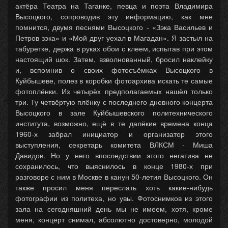
актёра Театра на Таганке, певца и поэта Владимира
Высоцкого, сопроводив эту информацию, как мне
помнится, двумя песнями Высоцкого - «Зэка Васильев и
Петров зэка» и «Мой друг уехал в Магадан». Я застыл на
табуретке, держа в руках обои с клеем, испытав при этом
настоящий шок. Затем, взволнованный, бросил наклейку
и, вспомнив о своих фотосъёмках Высоцкого в
Куйбышеве, полез в коробки фотоархива искать те самые
фотоплёнки. Из четырёх предполагаемых нашёл только
три. Ту четвёртую плёнку с последнего дневного концерта
Высоцкого в зале Куйбышевского политехнического
института, возможно, ещё в те далёкие времена конца
1960-х забрал инициатор и организатор этого
выступления, секретарь комитета ВЛКСМ - Миша
Давидов. Но у него впоследствии этого негатива не
сохранилось, что выяснилось в конце 1980-х при
разговоре с ним в Москве в канун 50-летия Высоцкого. Он
также просил меня переслать хоть какие-нибудь
фотографии из политеха, но увы. Фотоснимков из этого
зала на сегодняшний день мы не имеем, хотя, кроме
меня, концерт снимал, абсолютно достоверно, молодой