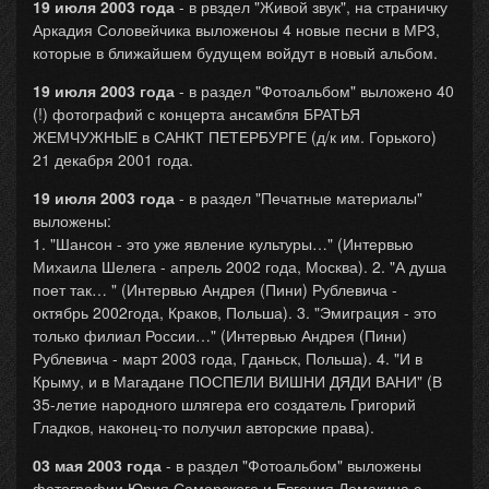
19 июля 2003 года
- в рвздел "Живой звук", на страничку
Аркадия Соловейчика выложеноы 4 новые песни в МР3,
которые в ближайшем будущем войдут в новый альбом.
19 июля 2003 года
- в раздел "Фотоальбом" выложено 40
(!) фотографий с концерта ансамбля БРАТЬЯ
ЖЕМЧУЖНЫЕ в САНКТ ПЕТЕРБУРГЕ (д/к им. Горького)
21 декабря 2001 года.
19 июля 2003 года
- в раздел "Печатные материалы"
выложены:
1. "Шансон - это уже явление культуры…" (Интервью
Михаила Шелега - апрель 2002 года, Москва). 2. "А душа
поет так… " (Интервью Андрея (Пини) Рублевича -
октябрь 2002года, Краков, Польша). 3. "Эмиграция - это
только филиал России…" (Интервью Андрея (Пини)
Рублевича - март 2003 года, Гданьск, Польша). 4. "И в
Крыму, и в Магадане ПОСПЕЛИ ВИШНИ ДЯДИ ВАНИ" (В
35-летие народного шлягера его создатель Григорий
Гладков, наконец-то получил авторские права).
03 мая 2003 года
- в раздел "Фотоальбом" выложены
фотографии Юрия Самарского и Евгения Ломакина с