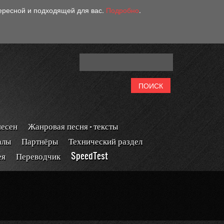
тересной и подходящей для вас.
Подробно
.
песен
Жанровая песня - тексты
алы
Партнёры
Технический раздел
ея
Переводчик
SpeedTest