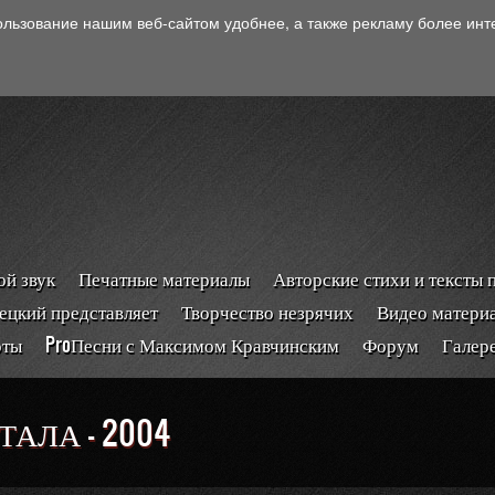
ользование нашим веб-сайтом удобнее, а также рекламу более ин
й звук
Печатные материалы
Авторские стихи и тексты 
ецкий представляет
Творчество незрячих
Видео матери
рты
ProПесни с Максимом Кравчинским
Форум
Галер
АЛА - 2004