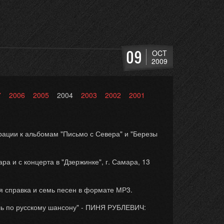
09
OCT
2009
7
2006
2005
2004
2003
2002
2001
трации к альбомам "Письмо с Севера" и "Березы
 и с концерта в "Дзержинке", г. Самара, 13
ая справка и семь песен в формате МР3.
ль по русскому шансону" - ПИНЯ РУБЛЕВИЧ: