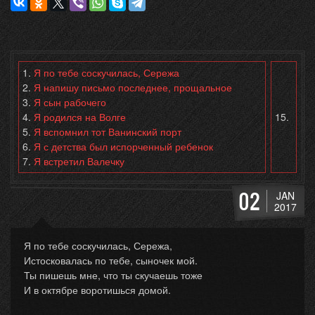
1.
Я по тебе соскучилась, Сережа
2.
Я напишу письмо последнее, прощальное
3.
Я сын рабочего
4.
Я родился на Волге
15.
5.
Я вспомнил тот Ванинский порт
6.
Я с детства был испорченный ребенок
7.
Я встретил Валечку
02
JAN
2017
Я по тебе соскучилась, Сережа,
Истосковалась по тебе, сыночек мой.
Ты пишешь мне, что ты скучаешь тоже
И в октябре воротишься домой.