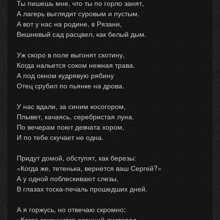
Ты пишешь мне, что ты по горло занят,
А лагерь выглядит суровым и пустым.
А вот у нас на родине, в Рязани,
Вишневый сад расцвел, как белый дым.
Уж скоро в поле выгонят скотину,
Когда нальется соком нежная трава.
А под окном кудрявую рябину
Отец срубил по пьянке на дрова.
У нас вдали, за синим косогором,
Плывет, качаясь, серебристая луна.
По вечерам поют девчата хором,
И по тебе скучает не одна.
Придут домой, обступят, как березы:
«Когда же, тетенька, вернется ваш Сергей?»
А у одной поблескивают слезы,
В глазах тоска-печаль прошедших дней.
А я горжусь, но отвечаю скромно:
«Когда закончится осенний листопад,