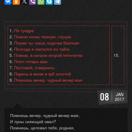
1.
По тундре
2.
Помню ночку темную, глухую
3.
Плыви ты, наша лодочка блатная
4.
Полгода я скитался по тайге
5.
Помню, в начале второй пятилетки
15.
6.
Поют гитары вам
7.
Постовой, отвернись
8.
Парень в кепке и зуб золотой
9.
Помнишь вечер, чудный вечер мая
08
JAN
2017
Помнишь вечер, чудный вечер мая,
И луны сияющий овал?
Помнишь, целовал тебя, родная,