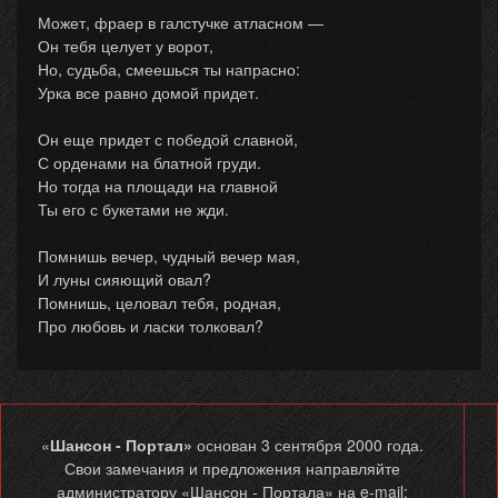
Может, фраер в галстучке атласном —
Он тебя целует у ворот,
Но, судьба, смеешься ты напрасно:
Урка все равно домой придет.
Он еще придет с победой славной,
С орденами на блатной груди.
Но тогда на площади на главной
Ты его с букетами не жди.
Помнишь вечер, чудный вечер мая,
И луны сияющий овал?
Помнишь, целовал тебя, родная,
Про любовь и ласки толковал?
«
Шансон - Портал»
основан 3 сентября 2000 года.
Свои замечания и предложения направляйте
администратору «Шансон - Портала» на e-mail: