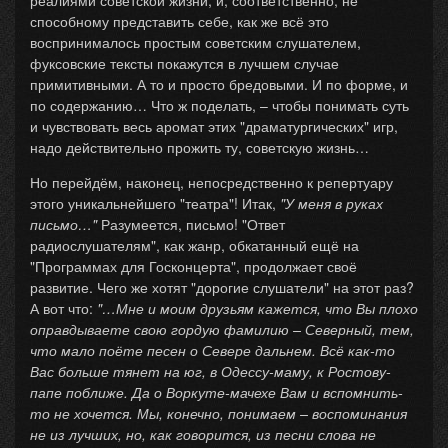
реалиями советской жизни, и, соответственно, не
способному представить себе, как же всё это
воспринималось простым советским слушателем,
фуксовские тексты покажутся в лучшем случае
примитивными. А то и просто бредовыми. И по форме, и
по содержанию… Что ж поделать, – чтобы понимать суть
и чувствовать весь аромат этих "драматургических" игр,
надо действительно прожить ту, советскую жизнь…
Но перейдём, наконец, непосредственно к репертуару
этого уникальнейшего "театра"! Итак,
"У меня в руках
письмо…"
Разумеется, письмо! "Ответ
радиослушателям", как жанр, обкатанный ещё на
"Программах для Госконцерта", продолжает своё
развитие. Чего же хотят "дорогие слушатели" на этот раз?
А вот что:
"…Мне и моим друзьям кажется, что Вы плохо
оправдываете свою гордую фамилию – Северный, тем,
что мало поёте песен о Севере дальнем. Всё как-то
Вас больше тянет на юг, в Одессу-маму, к Ростову-
папе поближе. Да о Воркуте-мачехе Вам и вспомнить-
то не хочется. Мы, конечно, понимаем – воспоминания
не из лучших, но, как говорится, из песни слова не