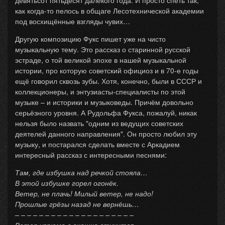
девятьсот пятьдесят далёкого года. И просто спеть так,
как когда-то пелось в общаге Лесотехнической академии
под восхищённые взгляды чувих…
Другую композицию Фукс пишет уже на чисто
музыкальную тему. Это рассказ о старинной русской
эстраде, о той великой эпохе в нашей музыкальной
истории, про которую советский официоз и в 70-е годы
ещё говорил сквозь зубы. Хотя, конечно, были в СССР и
коллекционеры, и энтузиасты-специалисты по этой
музыке – и историки и музыковеды. Причём довольно
серьёзного уровня. А Рудольфа Фукса, пожалуй, никак
нельзя было назвать "одним из ведущих советских
деятелей данного направления". Он просто любил эту
музыку, и постарался сделать вместе с Аркадием
интересный рассказ с интересными песнями:
Там, где избушка над речкой стояла…
В этой избушке горел огонёк.
Ветер, не плачь! Милый ветер, не надо!
Прошлые грёзы назад не вернёшь…
– – – – – – – – – – – – – – – – – – – –