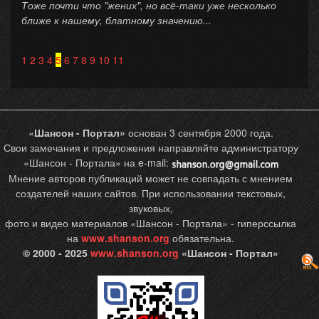
Тоже почти что "жених", но всё-таки уже несколько
ближе к нашему, блатному значению...
1
2
3
4
5
6
7
8
9
10
11
«
Шансон - Портал»
основан 3 сентября 2000 года.
Свои замечания и предложения направляйте администратору
«Шансон - Портала» на e-mail:
Мнение авторов публикаций может не совпадать с мнением
создателей наших сайтов. При использовании текстовых,
звуковых,
фото и видео материалов «Шансон - Портала» - гиперссылка
на
www.shanson.org
обязательна.
© 2000 - 2025
www.shanson.org
«Шансон - Портал»