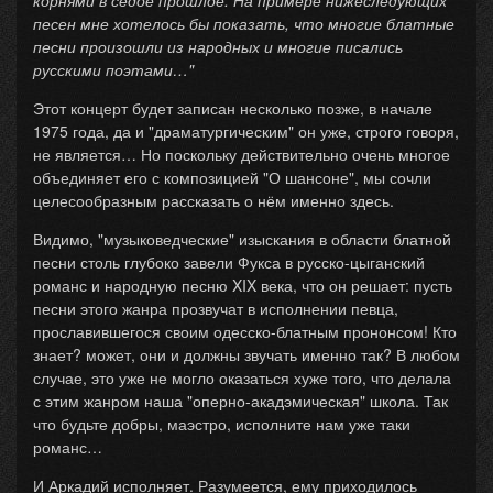
корнями в седое прошлое. На примере нижеследующих
песен мне хотелось бы показать, что многие блатные
песни произошли из народных и многие писались
русскими поэтами…"
Этот концерт будет записан несколько позже, в начале
1975 года, да и "драматургическим" он уже, строго говоря,
не является… Но поскольку действительно очень многое
объединяет его с композицией "О шансоне", мы сочли
целесообразным рассказать о нём именно здесь.
Видимо, "музыковедческие" изыскания в области блатной
песни столь глубоко завели Фукса в русско-цыганский
романс и народную песню XIX века, что он решает: пусть
песни этого жанра прозвучат в исполнении певца,
прославившегося своим одесско-блатным прононсом! Кто
знает? может, они и должны звучать именно так? В любом
случае, это уже не могло оказаться хуже того, что делала
с этим жанром наша "оперно-акадэмическая" школа. Так
что будьте добры, маэстро, исполните нам уже таки
романс…
И Аркадий исполняет. Разумеется, ему приходилось