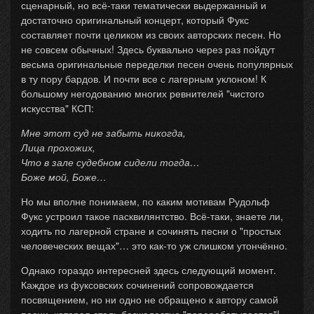
сценарный, но всё-таки тематически выдержанный и
достаточно оригинальный концерт, который Фукс
составляет почти целиком из своих авторских песен. Но
не совсем обычных! Здесь буквально через раз пойдут
весьма оригинальные переделки песен очень популярных
в ту пору бардов. И почти все с лагерным уклоном! К
большому негодованию многих ревнителей "чистого
искусства" КСП:
Мне этот суд не забыть никогда,
Лица прохожих,
Что в зале судебном сидели тогда…
Боже мой, Боже…
Но мы вполне понимаем, по каким мотивам Рудольф
Фукс устроил такое пасквилянтство. Всё-таки, знаете ли,
ходить по лагерной стране и сочинять песни о "простых
человеческих вещах"… это как-то уж слишком утончённо.
Однако гораздо интересней здесь следующий момент.
Каждое из фуксовских сочинений сопровождается
посвящением, но ни одно не обращено к автору самой