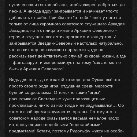
путая слова и глотая абзацы, чтобы скорее добраться до
песни. А иногда вдруг заигрывается и начинает что-то
добавлять от себя. Причём это "от себя" идёт у него не
только от лица скромного советского служащего Аркадия
Звездина, но и от лица и имени Аркадия Северного –
героя и ведущего всех этих программ и концертов. И
заигрывается Звездин-Северный настолько натурально,
что до сих пор невозможно определить, где он
рассказывает действительно случай из своей жизни, а где
– фантазирует и импровизирует на тему "как это могло
быть у Аркадия Северного".
Ведь для него, да и в какой-то мере для Фукса, всё это –
просто своего рода игра, отдушина среди мерзости
будней соцреализма. О том, что такие "игры"
расшатывают Систему не хуже правозащитных
прокламаций, никто из них тогда и не задумывался… Об
этом в своё время задумаются органы. Потому что в
советском народе оказывается весьма немалое число
интересующихся подобными "недостойными"
предметами! Кстати, поэтому Рудольфу Фуксу не особо-