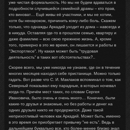
уже чистая формальность. Но мы не будем вдаваться в
подробности случившейся семейной драмы – кто прав,
кто виноват… Ещё живы её участники, и мы не хотим,
хотя бы ненароком, причинить кому-либо боль. Скажем
только, что однажды Аркадий уходит из дома – навсегда и
в никуда. Оставляя где-то в прошлом семью, квартиру и
даже фамилию – всю свою прежнюю жизнь. А, кроме
того, примерно в это же время, он лишается и работы в
"Экспортлесе". Ну какая может быть "трудовая
деятельность" в таких вот обстоятельствах?..
Скорее всего, мы уже никогда не узнаем, где он в течение
многих месяцев находил себе пристанище. Можно только
гадать. Вот разве что С. И. Маклаков вспоминал о том, как
Северный показывал ему парадные, в которых ночевал
когда-то. Причём мест таких, по словам Сергея
Ивановича, было очень и очень много… Конечно, были
какие-то друзья и знакомые, но без работы и денег на
одних друзьях никто не продержится. Даже такой
неприхотливый человек как Аркадий. Может быть, именно
в это время он приобретает привычку "не есть". Ведь в
дальнейшем буквально все, кто более-менее близко знал