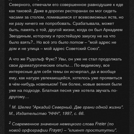
Северного, отмечали его совершенное равнодушие к еде
как таковой. Даже в дорогих ресторанах он мог сидеть
часами за столом, ломившемся от всевозможных яств, но
ни разу ничего не попробовать. Срабатывала, может
быть, память о той, другой жизни, когда он был Аркадием
Звездиным, которому и простейшую закуску не на что
было взять?.. Но всё это
было потом
– "мой адрес не
дом и не улица – мой адрес Советский Союз".
А что же Рудольф Фукс? Увы, он уже не стал продолжать
свои драматургические опыты… По-видимому, все
интересные для себя темы он исчерпал, да и вообще
ему, как натуре увлекающейся, хотелось уже проявиться
в чём-нибудь новеньком! Тем более, новые веяния были
уже на подходе. Блатная песня уже хотела звучать по-
другому…
1
М. Шелег "Аркадий Северный. Две грани одной жизни".
М., Издательство "ННН", 1997, с. 66.
2
Современное значение немецкого слова Freier (по
новой орфографии Frayer) – "клиент проститутки".