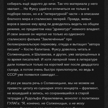
собирать ещё задолго до кичи. Так что материала у него
хватает… Но Фуксу удаётся отличиться не только в
подборе песен, но и в "литературной" части – в описании
блатного мира и сталинских лагерей. Правда, живых
воров в законе ему вряд ли доводилось видеть на общем
режиме, но предметом наш "драматург" немного владеет.
И свои знания он черпал не только из одиозного
сталинского фильма "Заключённые" про
беломорканальскую перековку, откуда и вытащил "автора
письма" – Костю-Капитана. Фуксу довелось читать и
Солженицына, и Шаламова, и других, уже запрещённых в
то время писателей. И хотя лагерной теме в литературе
дали появиться только на короткий миг после двадцатого
съезда, а потом очень быстро прихлопнули, но ведь в
СССР уже появился самиздат…
И раз уж зашла речь о Солженицыне, мы не можем не
привести цитату из сценария этого концерта – фрагмент,
не вошедший в запись, но сохранившийся в старой
тетрадке у Рудольфа Израилевича, монолог о политзеках
ГУЛАГа:
"Я, конечно, не Солженицын, и не могу