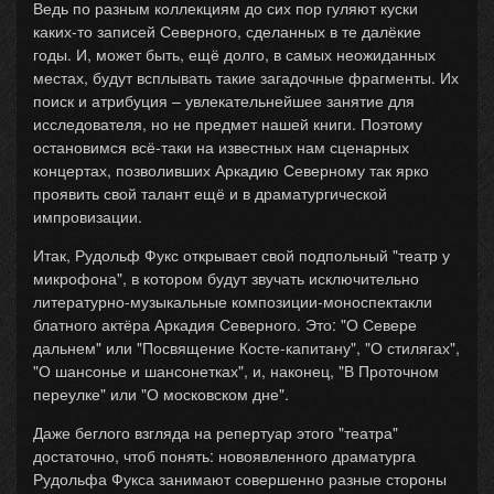
Ведь по разным коллекциям до сих пор гуляют куски
каких-то записей Северного, сделанных в те далёкие
годы. И, может быть, ещё долго, в самых неожиданных
местах, будут всплывать такие загадочные фрагменты. Их
поиск и атрибуция – увлекательнейшее занятие для
исследователя, но не предмет нашей книги. Поэтому
остановимся всё-таки на известных нам сценарных
концертах, позволивших Аркадию Северному так ярко
проявить свой талант ещё и в драматургической
импровизации.
Итак, Рудольф Фукс открывает свой подпольный "театр у
микрофона", в котором будут звучать исключительно
литературно-музыкальные композиции-моноспектакли
блатного актёра Аркадия Северного. Это: "О Севере
дальнем" или "Посвящение Косте-капитану", "О стилягах",
"О шансонье и шансонетках", и, наконец, "В Проточном
переулке" или "О московском дне".
Даже беглого взгляда на репертуар этого "театра"
достаточно, чтоб понять: новоявленного драматурга
Рудольфа Фукса занимают совершенно разные стороны