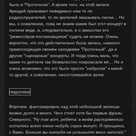
было в "Проточном". А кроме того, на этой записи
Аркадий призывает невидимых нам то ли
радиослушателей, то ли зрителей заказывать песни… Но
мы, к сожалению, пока не знаем каким был этот концерт в
полном виде, а, следовательно, и о замыслах его
"режиссёров-постановщиков" судить не можем. Очень
вероятно, что это действительно была запись, намного
превосходящая своими находками "Проточный", да и
другие "сценарные" концерты. И тогда очень жаль, что
какие-то деятели так безжалостно покромсали её… Но и
очень возможно, что это были просто "наброски" к какой-
то другой, к сожалению, несостоявшейся затее.
responsive
Впрочем, фантазировать над этой небольшой записью
можно долго и много. Чего стоят хотя бы первые фразы
Северного:
"Ну так вот, ребята: в моём распоряжении
осталось всего каких-нибудь сорок минут. Я прощаюсь
с Вами. Больше вы никогда не услышите моих записей."