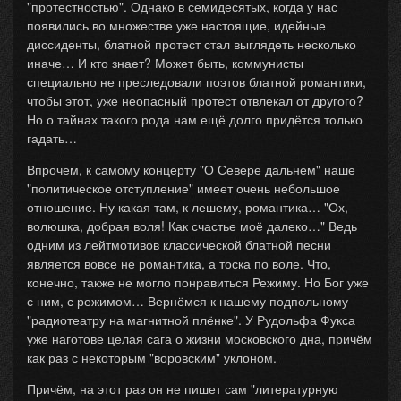
"протестностью". Однако в семидесятых, когда у нас
появились во множестве уже настоящие, идейные
диссиденты, блатной протест стал выглядеть несколько
иначе… И кто знает? Может быть, коммунисты
специально не преследовали поэтов блатной романтики,
чтобы этот, уже неопасный протест отвлекал от другого?
Но о тайнах такого рода нам ещё долго придётся только
гадать…
Впрочем, к самому концерту "О Севере дальнем" наше
"политическое отступление" имеет очень небольшое
отношение. Ну какая там, к лешему, романтика… "Ох,
волюшка, добрая воля! Как счастье моё далеко…" Ведь
одним из лейтмотивов классической блатной песни
является вовсе не романтика, а тоска по воле. Что,
конечно, также не могло понравиться Режиму. Но Бог уже
с ним, с режимом… Вернёмся к нашему подпольному
"радиотеатру на магнитной плёнке". У Рудольфа Фукса
уже наготове целая сага о жизни московского дна, причём
как раз с некоторым "воровским" уклоном.
Причём, на этот раз он не пишет сам "литературную