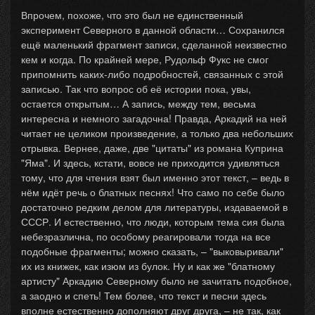
Впрочем, похоже, что это был не единственный
эксперимент Северного в данной области… Сохранился
ещё маленький фрагмент записи, сделанной неизвестно
кем и когда. По крайней мере, Рудольф Фукс не смог
припомнить каких-либо подробностей, связанных с этой
записью. Так что вопрос об её истории пока, увы,
остается открытым… А запись, между тем, весьма
интересна и немного загадочна! Правда, Аркадий на ней
читает не целиком произведение, а только два небольших
отрывка. Вернее, даже, две "цитаты" из романа Куприна
"Яма". И здесь, кстати, вовсе не приходится удивляться
тому, что для чтения взят был именно этот текст, – ведь в
нём идёт речь о блатных песнях! Что само по себе было
достаточно редким делом для литературы, издаваемой в
СССР. И естественно, что люди, которым тема сия была
небезразлична, по особому реагировали тогда на все
подобные фрагменты; можно сказать, – "выковыривали"
их из книжек, как изюм из булок. Ну и как же "блатному
артисту" Аркадию Северному было не зачитать подобное,
а заодно и спеть! Тем более, что текст и песни здесь
вполне естественно дополняют друг друга, – не так, как