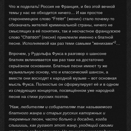
Что ж поделать! Россия не Франция, и без этой вечной
темы у нас не обходится ничего… И как простое
старонемецкое слово "Freier" (жених) стало почему-то
обозначать жителей криминальной страны, ничего не
смыслящих в её понятиях, так и несчастное французское
слово "Сhanson" (песня) приклеили именно к блатной
2
песне. Исполняемой как раз теми самыми "женихами"
…
Впрочем, у Рудольфа Фукса в разговор о шансоне
блатняк вклинивается как раз таки на достаточно
серьёзном основании. Блатные песни имеют ту же
музыкальную основу, что и классический шансон, а
вместе они восходят к народной музыке – вот основная
мысль Фукса. Полностью он сформулирует её и в одном
из следующих концертов, посвящённом уже народной
песне на стихи русских поэтов.
"Нам, любителям и собирателям так называемого
блатного жанра и старых русских каторжных и
тюремных песен, часто больно и досадно, когда
слышишь, как ругают этот жанр, уходящий своими