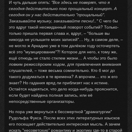
И чуть дальше опять:
"Все здесь не поверят, что я
сегодня действительно пою прощальный концерт. А
сегодня он у нас действительно "прощальный".
Заказывайте музыку, заказывайте песни!.."
С чего бы
это вдруг такой неожиданный поворот событий? Только-
только пришла первая слава и, вдруг, – "больше вы
никогда не услышите моих записей"… Ну, в самом деле, –
не могло ж Аркадию уже в том далёком году осточертеть
всё это "музицирование"?! Которое для него, к тому же,
ещё отнюдь не стало стилем жизни… А чтобы это было
ловким режиссёрским ходом, для привлечения внимания
слушателей, – тоже весьма сомнительно. Кто б мог до
такого додуматься в те времена? А впрочем… кто ж его
знает? Но гадания вряд ли приблизят нас к истине.
Остаётся надеяться, что дело когда-нибудь прояснится,
если будет найдена полная запись, или её
непосредственные организаторы.
Но пора уже вернуться к бессмертной "драматургии"
Рудольфа Фукса. После всех этих литературных изысков
его посещает действительно интересная мысль. А зачем
искать "несоветскую" романтику и экзотику где-то в старой