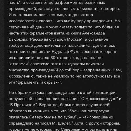
часть", а составляет её из фрагментов различных
произведений, зачастую оч-чень малоизвестных авторов.
И настолько малоизвестных, что до сих пор
исследователи спорят – что чьему перу принадлежит. На
сегодняшний день можно сказать только то, что бóльшая
часть этих фрагментов взята из книги Александра
Вьюркова "Рассказы о старой Москве", а остальное
требует ещё дополнительных изысканий… Дело в том,
что произведения эти Рудольф Фукс в основном черпал
из периодики начала 60-х годов, когда на волне
"оттепели" советские газеты и журналы печатали
множество произведений до той поры запрещённых. Нам,
к сожалению, также не удалось точно атрибутировать все
эти "фрагменты и отрывки".
Но обратимся уже непосредственно к этой композиции,
получившей впоследствии названия "О московском дне" и
"В Проточном". Вероятно, большинство слушателей
обратило внимание на то, что "большая литература
оказалась Северному не по зубам", – как совершенно
1
справедливо написал М. Шелег.
Хотя, с другой стороны,
говорят же некоторые, что Северный мог бы напеть или