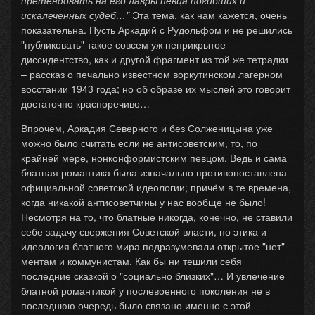
претендовать на его лавры певца погибших и
искалеченных судеб…"
Эта тема, как нам кажется, очень
показательна. Пусть Аркадий с Рудольфом и не решились
"публиковать" такое совсем уж неприкрытое
диссидентство, как и другой фрагмент из той же тетрадки
– рассказ о печально известном воркутинском лагерном
восстании 1943 года; но об образе их мыслей это говорит
достаточно красноречиво…
Впрочем, Аркадия Северного и без Солженицына уже
можно было считать если не антисоветским, то, по
крайней мере, нонконформистским певцом. Ведь и сама
блатная романтика была изначально противопоставлена
официальной советской идеологии; причём в те времена,
когда никакой антисоветчины у нас вообще не было!
Несмотря на то, что блатные никогда, конечно, не ставили
себе задачу свержения Советской власти, но этика и
идеология блатного мира подразумевали открытое "нет"
ментам и коммунистам. Как бы ни тешили себя
последние сказкой о "социально близких"… И увлечение
блатной романтикой у послевоенного поколения не в
последнюю очередь было связано именно с этой