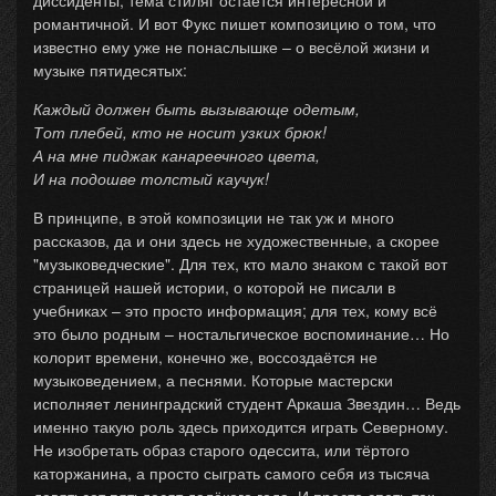
диссиденты, тема стиляг остаётся интересной и
романтичной. И вот Фукс пишет композицию о том, что
известно ему уже не понаслышке – о весёлой жизни и
музыке пятидесятых:
Каждый должен быть вызывающе одетым,
Тот плебей, кто не носит узких брюк!
А на мне пиджак канареечного цвета,
И на подошве толстый каучук!
В принципе, в этой композиции не так уж и много
рассказов, да и они здесь не художественные, а скорее
"музыковедческие". Для тех, кто мало знаком с такой вот
страницей нашей истории, о которой не писали в
учебниках – это просто информация; для тех, кому всё
это было родным – ностальгическое воспоминание… Но
колорит времени, конечно же, воссоздаётся не
музыковедением, а песнями. Которые мастерски
исполняет ленинградский студент Аркаша Звездин… Ведь
именно такую роль здесь приходится играть Северному.
Не изобретать образ старого одессита, или тёртого
каторжанина, а просто сыграть самого себя из тысяча