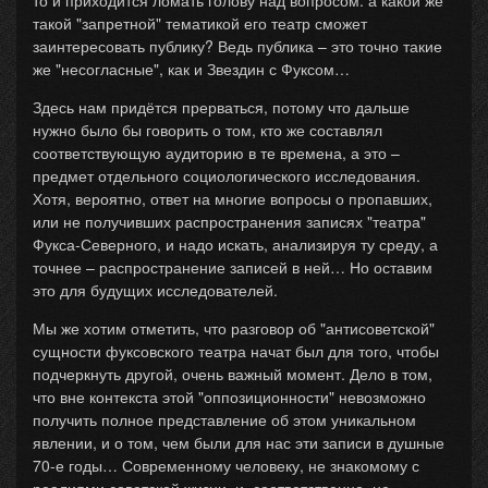
то и приходится ломать голову над вопросом: а какой же
такой "запретной" тематикой его театр сможет
заинтересовать публику? Ведь публика – это точно такие
же "несогласные", как и Звездин с Фуксом…
Здесь нам придётся прерваться, потому что дальше
нужно было бы говорить о том, кто же составлял
соответствующую аудиторию в те времена, а это –
предмет отдельного социологического исследования.
Хотя, вероятно, ответ на многие вопросы о пропавших,
или не получивших распространения записях "театра"
Фукса-Северного, и надо искать, анализируя ту среду, а
точнее – распространение записей в ней… Но оставим
это для будущих исследователей.
Мы же хотим отметить, что разговор об "антисоветской"
сущности фуксовского театра начат был для того, чтобы
подчеркнуть другой, очень важный момент. Дело в том,
что вне контекста этой "оппозиционности" невозможно
получить полное представление об этом уникальном
явлении, и о том, чем были для нас эти записи в душные
70-е годы… Современному человеку, не знакомому с