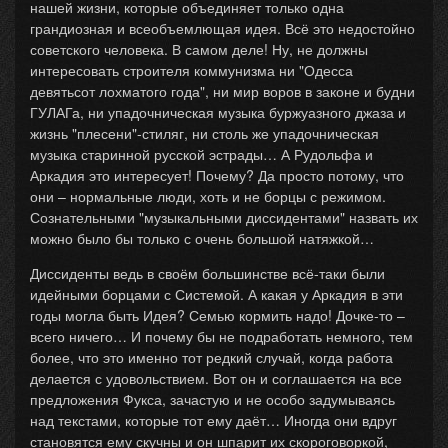
нашей жизни, которые объединяет только одна
грандиозная и всеобъемлющая идея. Всё это недостойно
советского человека. В самом деле! Ну, не должны
интересовать строителя коммунизма ни "Одесса
девятьсот лохматого года", ни мир воров в законе и будни
ГУЛАГа, ни упадочническая музыка буржуазного джаза и
жизнь "плесени"-стиляг, ни столь же упадочническая
музыка старинной русской эстрады… А Рудольфа и
Аркадия это интересует! Почему? Да просто потому, что
они – нормальные люди, хоть и не борцы с режимом.
Сознательными "музыкальными диссидентами" назвать их
можно было бы только с очень большой натяжкой…
Диссиденты ведь в своём большинстве всё-таки были
идейными борцами с Системой. А какая у Аркадия в эти
годы могла быть Идея? Семью кормить надо! Дочке-то –
всего ничего… И почему бы не подработать немного, тем
более, что это именно тот редкий случай, когда работа
делается с удовольствием. Вот он и соглашается на все
предложения Фукса, зачастую и не особо задумываясь
над текстами, которые тот ему даёт… Иногда они вдруг
становятся ему скучны и он шпарит их скороговоркой,