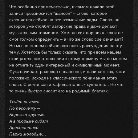
Что особенно примечательно, в самом начале этой
записи произносится "шансон" – слово, которое
склоняется сейчас на все возможные лады. Слово, на
которое уже столбят авторские права и даже делают
музыкальным термином. Хотя до сих пор никто так и не
смог толком определить – а что же слово сие означает?
Но мы не станем сейчас разводить рассуждения на эту
тему. Хотелось бы только сказать, что при всём нашем
отрицательном отношении к этому термину мы не можем
не отметить один интересный и символичный момент.
Фукс начинает разговор о шансоне, и начинает так, как и
положено, исходя из классического понимания этого
слова. С романсов и кафешантанных куплетов… Но что-
то очень быстро сносит его на родимый блатняк:
Течёт речечка
По песочечку –
Бережка крутые.
А в тюрьме сидят
Арестантики –
Парни молодые…