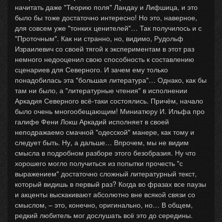
начитать даже "Теорию поля" Ландау и Лифшица, и это
было бы тоже достаточно интересно! Но это, наверное,
для совсем уже "тонких ценителей"… Так получилось и с
"Проточным". Как ни странно, но, видимо, Рудольф
Израилевич со своей тягой к экспериментам в этот раз
немного недооценил свою способность к составлению
сценариев для Северного. И зачем ему только
понадобилась эта "большая литература"… Однако, как бы
там ни было, а "литературные чтения" в исполнении
Аркадия Северного всё-таки состоялись. Причём, начало
было очень многообещающим! Миниатюру И. Ильфа про
галифе Фени Локш Аркадий исполняет в своей
неподражаемо смачной "одесской" манере, как тому и
следует быть. Ну, а дальше… Впрочем, мы не видим
смысла в подробном разборе этого безобразия. Ну что
хорошего могло получиться из попытки прочесть "с
выражением" достаточно сложный литературный текст,
который видишь в первый раз? Когда во фразах все паузы
и акценты выскакивают абсолютно вне всякой связи со
смыслом, – это, конечно, оригинально, но… В общем,
редкий любитель мог дослушать всё это до середины.