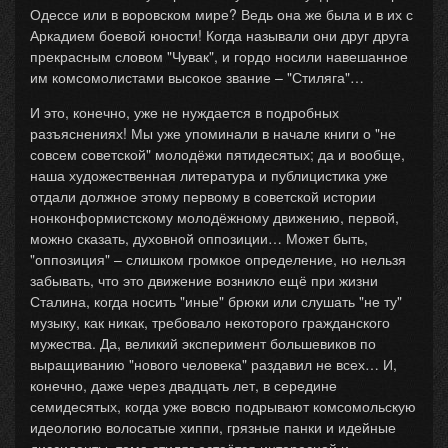
Одессе или в воровском мире? Ведь она же была и в их с
Аркадием боевой юности! Когда называли они друг друга
прекрасным словом "Чувак", и гордо носили навешанное
им комсомолистами высокое звание – "Стиляга"…
И это, конечно, уже не нуждается в подробных
разъяснениях! Мы уже упоминали в начале книги о "не
совсем советской" молодёжи пятидесятых; да и вообще,
наша художественная литература и публицистика уже
отдали должное этому первому в советской истории
нонконформистскому молодёжному движению, первой,
можно сказать, духовной оппозиции… Может быть,
"оппозиция" – слишком громкое определение, но нельзя
забывать, что это движение возникло ещё при жизни
Сталина, когда носить "иные" брюки или слушать "не ту"
музыку, как никак, требовало некоторого гражданского
мужества. Да, великий эксперимент большевиков по
выращиванию "нового человека" раздавил не всех… И,
конечно, даже через двадцать лет, в середине
семидесятых, когда уже вовсю подрывают комсомольскую
идеологию волосатые хиппи, грязные панки и идейные