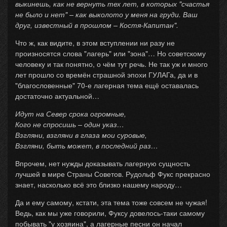
выкинешь, как не вернуть тех лет, в которых "счастья
не было и нет" – как выколото у меня на груди. Ваш
друг, известный в прошлом – Костя-Капитан".
Что ж, как видите, в этом вступлении ни разу не
произносятся слова "лагерь" или "зона"… Но советскому
человеку и так понятно, о чём тут речь. Не так уж и много
лет прошло со времён страшной эпохи ГУЛАГа, да и в
"благословенные" 70-е лагерная тема ещё оставалась
достаточно актуальной…
Идут на Север срока огромные,
Кого не спросишь – один указ…
Взгляни, взгляни в глаза мои суровые,
Взгляни, быть может, в последний раз…
Впрочем, нет нужды доказывать лагерную сущность
лучшей в мире Страны Советов. Рудольф Фукс прекрасно
знает, насколько всё это близко нашему народу…
Да и ему самому, кстати, эта тема тоже совсем не чужая!
Ведь, как мы уже говорили, Фуксу довелось-таки самому
побывать "у хозяина", а лагерные песни он начал