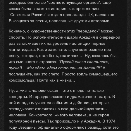
осведомлённостью "соответствующих органов". Ещё
свежа была в памяти история, как прокололись
"Советская Россия" и отдел пропаганды ЦК, наехав на
Высоцкого за песни, написанные другими авторами.
Конечно, о художественности этих "переделок" можно
спорить. Но исполнительский шарм Аркадия в очередной
раз вытаскивает их на уровень настоящих перлов
магнитиздата. Как и замечательную композицию про
слезу, которая, стал быть, скатилася… Ну, казалось бы,
что смешного в строчках:
"Пускай слеза скатилася,
пускай… Мы едем, едем строить на Алтай!!!"
А
послушайте, как это спето. Просто вопль сумасшедшего
комсомольца! Почти как в жизни…
Ну, а жизнь человеческая – это отнюдь не только
концерты. И гораздо сложнее и драматичнее театра. В
ней иногда случаются события и действия, которые
откладывают отпечаток на всю дальнейшую жизнь
человека. Конкретного, живого человека, а не героя
популярной пьесы. Так произошло и у Аркадия. В 1974
году Звездины официально оформляют развод, хотя это