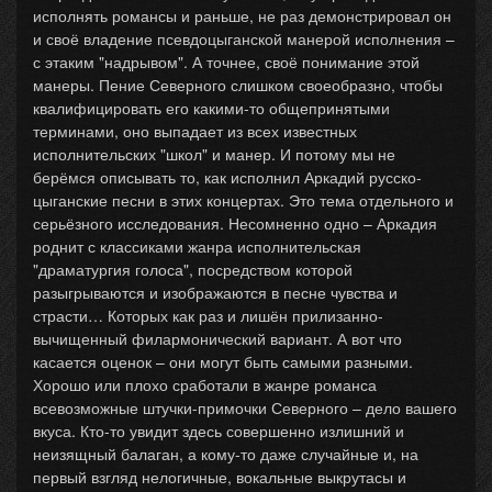
исполнять романсы и раньше, не раз демонстрировал он
и своё владение псевдоцыганской манерой исполнения –
с этаким "надрывом". А точнее, своё понимание этой
манеры. Пение Северного слишком своеобразно, чтобы
квалифицировать его какими-то общепринятыми
терминами, оно выпадает из всех известных
исполнительских "школ" и манер. И потому мы не
берёмся описывать то, как исполнил Аркадий русско-
цыганские песни в этих концертах. Это тема отдельного и
серьёзного исследования. Несомненно одно – Аркадия
роднит с классиками жанра исполнительская
"драматургия голоса", посредством которой
разыгрываются и изображаются в песне чувства и
страсти… Которых как раз и лишён прилизанно-
вычищенный филармонический вариант. А вот что
касается оценок – они могут быть самыми разными.
Хорошо или плохо сработали в жанре романса
всевозможные штучки-примочки Северного – дело вашего
вкуса. Кто-то увидит здесь совершенно излишний и
неизящный балаган, а кому-то даже случайные и, на
первый взгляд нелогичные, вокальные выкрутасы и