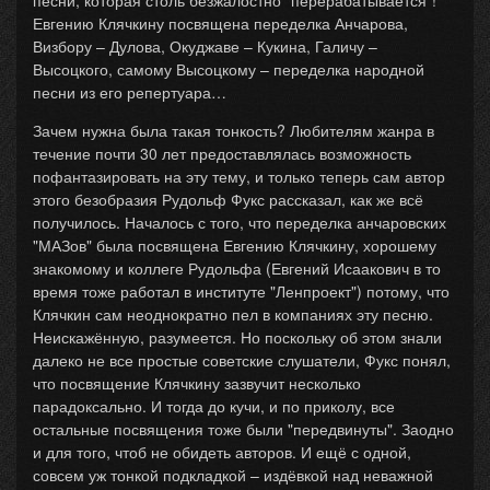
песни, которая столь безжалостно "перерабатывается"!
Евгению Клячкину посвящена переделка Анчарова,
Визбору – Дулова, Окуджаве – Кукина, Галичу –
Высоцкого, самому Высоцкому – переделка народной
песни из его репертуара…
Зачем нужна была такая тонкость? Любителям жанра в
течение почти 30 лет предоставлялась возможность
пофантазировать на эту тему, и только теперь сам автор
этого безобразия Рудольф Фукс рассказал, как же всё
получилось. Началось с того, что переделка анчаровских
"МАЗов" была посвящена Евгению Клячкину, хорошему
знакомому и коллеге Рудольфа (Евгений Исаакович в то
время тоже работал в институте "Ленпроект") потому, что
Клячкин сам неоднократно пел в компаниях эту песню.
Неискажённую, разумеется. Но поскольку об этом знали
далеко не все простые советские слушатели, Фукс понял,
что посвящение Клячкину зазвучит несколько
парадоксально. И тогда до кучи, и по приколу, все
остальные посвящения тоже были "передвинуты". Заодно
и для того, чтоб не обидеть авторов. И ещё с одной,
совсем уж тонкой подкладкой – издёвкой над неважной