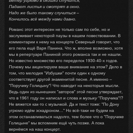
Ветер угрюмо в окошко стучится,
Падают листья и смотрят в окно.
Надо же было такому случиться –
Кончилось всё между нами давно.
Романс этот интересен не только сам по себе, но и
заслуживает некоторой паузы в нашем повествовании. В
комментарии к нему на концерте Северный говорит, что
его пела ещё Варя Панина. Что ж, вполне возможно, хотя
мы в репертуаре Паниной этого романса так и не нашли.
Но известно множество его переделок 1930-40-х годов.
Почему мы акцентируем ваше внимание на этом? Дело в
том, что мелодия "Избушки" почти один к одному
соответствует другой знаменитой песне. А именно –
"Поручику Голицыну"! Что наводит на некоторые мысли.
Ведь один из нынешних "авторов" этой песни утверждает,
что в 1961 году он написал и слова и
музыку
"Поручика"!?
Не вяжется как-то с музычкой. Да и текст тоже: "По Дону
угрюмо идём эскадроном…" Но всё-таки не будем на
этом останавливаться надолго, тем более что о "Поручике
Голицыне" мы вспомним ещё чуть позже. А пока
вернёмся на наш концерт.