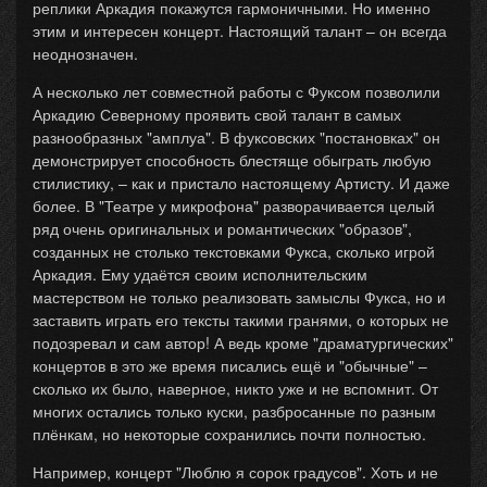
реплики Аркадия покажутся гармоничными. Но именно
этим и интересен концерт. Настоящий талант – он всегда
неоднозначен.
А несколько лет совместной работы с Фуксом позволили
Аркадию Северному проявить свой талант в самых
разнообразных "амплуа". В фуксовских "постановках" он
демонстрирует способность блестяще обыграть любую
стилистику, – как и пристало настоящему Артисту. И даже
более. В "Театре у микрофона" разворачивается целый
ряд очень оригинальных и романтических "образов",
созданных не столько текстовками Фукса, сколько игрой
Аркадия. Ему удаётся своим исполнительским
мастерством не только реализовать замыслы Фукса, но и
заставить играть его тексты такими гранями, о которых не
подозревал и сам автор! А ведь кроме "драматургических"
концертов в это же время писались ещё и "обычные" –
сколько их было, наверное, никто уже и не вспомнит. От
многих остались только куски, разбросанные по разным
плёнкам, но некоторые сохранились почти полностью.
Например, концерт "Люблю я сорок градусов". Хоть и не