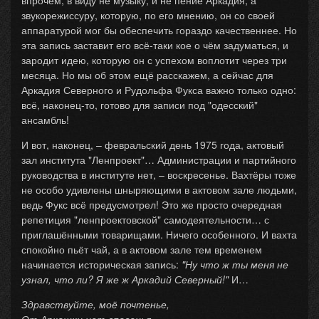
впрочем, в виду не музыку, и не пение Аркадия, а
звукорежиссуру, которую, по его мнению, он со своей
аппаратурой мог бы обеспечить гораздо качественнее. Но
эта запись заставит его всё-таки кое о чём задуматься, и
зародит идею, которую он с успехом воплотит через три
месяца. Но мы об этом ещё расскажем, а сейчас для
Аркадия Северного и Рудольфа Фукса важно только одно:
всё, наконец-то, готово для записи под "одесский"
ансамбль!
И вот, наконец, – февральский день 1975 года, актовый
зал института "Ленпроект"… Администрации и партийного
руководства в институте нет, – воскресенье. Вахтёры тоже
не особо удивлены шныряющими в актовом зале людьми,
ведь Фукс всё предусмотрел! Это же просто очередная
репетиция "ленпроектовской" самодеятельности… с
приглашёнными товарищами. Ничего особенного. И вахта
спокойно пьёт чай, а в актовом зале тем временем
начинается историческая запись:
"Ну что ж ты меня не
узнал, что ли? Я же ж Аркадий Северный!"
И…
Здравствуйте, моё почтенье,