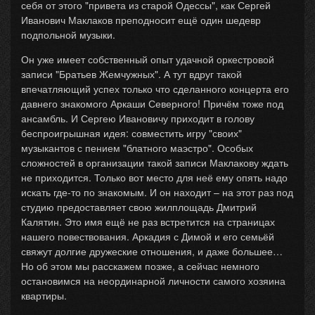
себя от этого "привета из старой Одессы", как Сергей
Иванович Маклаков преподносит ещё один шедевр
подпольной музыки.
Он уже имеет собственный опыт удачной оркестровой
записи "Братьев Жемчужных". А тут вдруг такой
впечатляющий успех только что сделанного концерта его
давнего знакомого Аркаши Северного! Причём тоже под
ансамбль. И Сергею Ивановичу приходит в голову
беспроигрышная идея: совместить игру "своих"
музыкантов с пением "блатного маэстро". Особых
сложностей в организации такой записи Маклакову ждать
не приходится. Только вот место для неё ему опять надо
искать где-то по знакомым. И он находит – на этот раз под
студию предоставляет свою жилплощадь Дмитрий
Калятин. Это имя ещё не раз встретится на страницах
нашего повествования. Аркадия с Димой и его семьёй
свяжут долгие дружеские отношения, и даже большее…
Но об этом мы расскажем позже, а сейчас немного
остановимся на неординарной личности самого хозяина
квартиры.