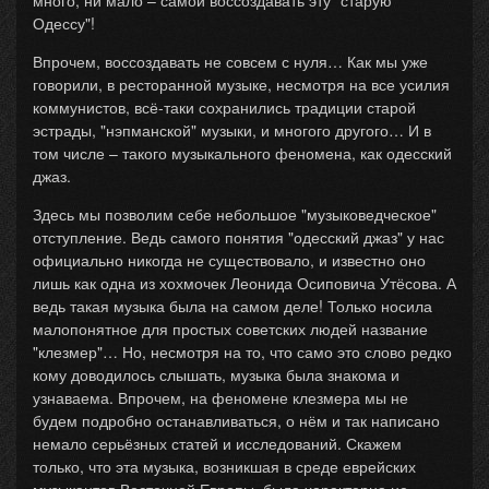
много, ни мало – самой воссоздавать эту "старую
Одессу"!
Впрочем, воссоздавать не совсем с нуля… Как мы уже
говорили, в ресторанной музыке, несмотря на все усилия
коммунистов, всё-таки сохранились традиции старой
эстрады, "нэпманской" музыки, и многого другого… И в
том числе – такого музыкального феномена, как одесский
джаз.
Здесь мы позволим себе небольшое "музыковедческое"
отступление. Ведь самого понятия "одесский джаз" у нас
официально никогда не существовало, и известно оно
лишь как одна из хохмочек Леонида Осиповича Утёсова. А
ведь такая музыка была на самом деле! Только носила
малопонятное для простых советских людей название
"клезмер"… Но, несмотря на то, что само это слово редко
кому доводилось слышать, музыка была знакома и
узнаваема. Впрочем, на феномене клезмера мы не
будем подробно останавливаться, о нём и так написано
немало серьёзных статей и исследований. Скажем
только, что эта музыка, возникшая в среде еврейских