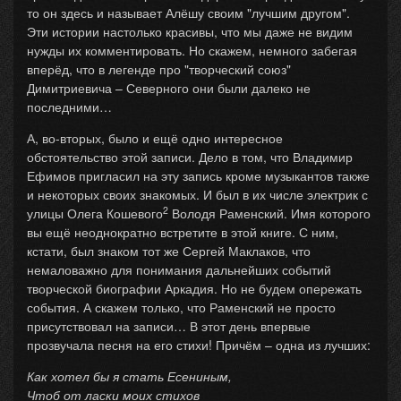
то он здесь и называет Алёшу своим "лучшим другом".
Эти истории настолько красивы, что мы даже не видим
нужды их комментировать. Но скажем, немного забегая
вперёд, что в легенде про "творческий союз"
Димитриевича – Северного они были далеко не
последними…
А, во-вторых, было и ещё одно интересное
обстоятельство этой записи. Дело в том, что Владимир
Ефимов пригласил на эту запись кроме музыкантов также
и некоторых своих знакомых. И был в их числе электрик с
2
улицы Олега Кошевого
Володя Раменский. Имя которого
вы ещё неоднократно встретите в этой книге. С ним,
кстати, был знаком тот же Сергей Маклаков, что
немаловажно для понимания дальнейших событий
творческой биографии Аркадия. Но не будем опережать
события. А скажем только, что Раменский не просто
присутствовал на записи… В этот день впервые
прозвучала песня на его стихи! Причём – одна из лучших:
Как хотел бы я стать Есениным,
Чтоб от ласки моих стихов