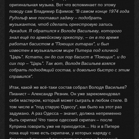
оригинальная музыка. Вот что вспоминает по этому
поводу сам Владимир Ефимов:
"В самом конце 1974 года
Рудольф мне поставил задачу – подобрать
музыкантов, чтоб сделать оркестровую запись
Аркадия. Я обратился к Володе Васильеву, которого
знал ещё по армейскому оркестру, – он в то время
работал басистом в "Поющих гитарах", и был
известен в музыкальном мире Питера под кличкой
"Царь". Кстати, он до сих пор басист в "Поющих", и до
сих пор – "Царь". Так вот, Володя Васильев взялся
собрать подходящий состав, и довольно быстро с этим
справился".
Итак, какой же всё-таки состав собрал Володя Васильев?
Пианист – Александр Резник. Он уже зарекомендовал
себя мастером, который может сыграть в любом стиле. В
том числе и "под старую Одессу", как было на этот раз
задумано. А раз Одесса – значит, должна непременно
быть скрипка! Что такое одесский скрипач – после
Куприна говорить уже не приходится… Но и в Питере
пока ещё тоже есть скрипачи, у которых наряду с