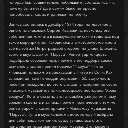
гонорар был сравнительно небольшим, согласились – а
почему бы и нет? Да и самим было интересно
попробовать, как их игра ляжет на плёнку.
Запись состоялась в декабре 1974 года, на квартире у
одного из знакомых Сергея Ивановича, поскольку его
собственная комната в коммуналке никак не годилась под
такое мероприятие. Находилось это историческое место
всё на той же Петроградской стороне, на улице Блохина,
всего в двух шагах от "Паруса". Репертуар концерта
подобрали современный, причём в его подборе самое
активное участие принял новичок "Паруса" – Гена
Яновский, только что приехавший в Питер из Сочи. Как
вспоминает сам Геннадий Борисович, бóльшую часть
песен он незадолго до этого слышал в исполнении своих
знакомых музыкантов из кисловодского ресторана "Храм
воздуха". Кстати сказать, этот ансамбль уже успел к тому
времени сделать и запись, причём практически с тем же
репертуаром, с каким пришли к Маклакову музыканты
"Паруса". Ну, а в музыкальном стиле, который выбрала
для себя наша компания, сразу узнавалась столь
популярная тогда эмигрантская музыка. Этот момент