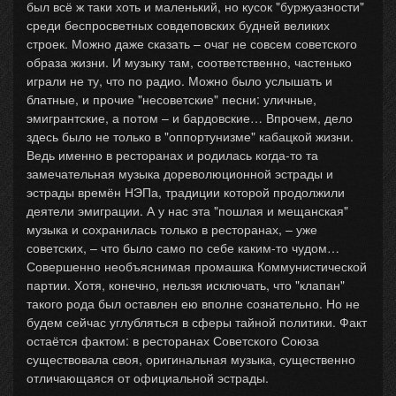
был всё ж таки хоть и маленький, но кусок "буржуазности"
среди беспросветных совдеповских будней великих
строек. Можно даже сказать – очаг не совсем советского
образа жизни. И музыку там, соответственно, частенько
играли не ту, что по радио. Можно было услышать и
блатные, и прочие "несоветские" песни: уличные,
эмигрантские, а потом – и бардовские… Впрочем, дело
здесь было не только в "оппортунизме" кабацкой жизни.
Ведь именно в ресторанах и родилась когда-то та
замечательная музыка дореволюционной эстрады и
эстрады времён НЭПа, традиции которой продолжили
деятели эмиграции. А у нас эта "пошлая и мещанская"
музыка и сохранилась только в ресторанах, – уже
советских, – что было само по себе каким-то чудом…
Совершенно необъяснимая промашка Коммунистической
партии. Хотя, конечно, нельзя исключать, что "клапан"
такого рода был оставлен ею вполне сознательно. Но не
будем сейчас углубляться в сферы тайной политики. Факт
остаётся фактом: в ресторанах Советского Союза
существовала своя, оригинальная музыка, существенно
отличающаяся от официальной эстрады.