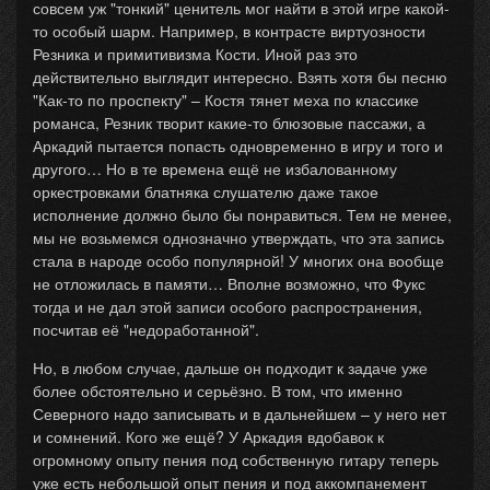
совсем уж "тонкий" ценитель мог найти в этой игре какой-
то особый шарм. Например, в контрасте виртуозности
Резника и примитивизма Кости. Иной раз это
действительно выглядит интересно. Взять хотя бы песню
"Как-то по проспекту" – Костя тянет меха по классике
романса, Резник творит какие-то блюзовые пассажи, а
Аркадий пытается попасть одновременно в игру и того и
другого… Но в те времена ещё не избалованному
оркестровками блатняка слушателю даже такое
исполнение должно было бы понравиться. Тем не менее,
мы не возьмемся однозначно утверждать, что эта запись
стала в народе особо популярной! У многих она вообще
не отложилась в памяти… Вполне возможно, что Фукс
тогда и не дал этой записи особого распространения,
посчитав её "недоработанной".
Но, в любом случае, дальше он подходит к задаче уже
более обстоятельно и серьёзно. В том, что именно
Северного надо записывать и в дальнейшем – у него нет
и сомнений. Кого же ещё? У Аркадия вдобавок к
огромному опыту пения под собственную гитару теперь
уже есть небольшой опыт пения и под аккомпанемент