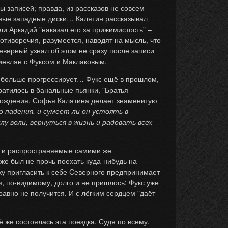
ы записей; правда, из рассказов не совсем
енные западные диски… Калятин рассказывал
 ли Аркадий "наказал его за прижимистость" –
отиворечия, разумеется, наводят на мысль, что
еверный узнал об этом не сразу после записи
 киевлян с Фуксом и Маклаковым.
сё больше прогрессирует… Фукс ещё в прошлом,
ратилось в банальные пьянки, "Братья
 рождения, Софья Калятина делает знаменитую
о падения, и сумеет ли он устоять в
лу воли, вернуться в жизнь и радовать всех
ые и распространяемые самими же
же был не прочь поехать куда-нибудь на
тку пригласить к себе Северного предпринимает
з, по-видимому, долго и не пришлось: Фукс уже
авно не получится. И с лёгким сердцем "даёт
ё же состоялась эта поездка. Судя по всему,