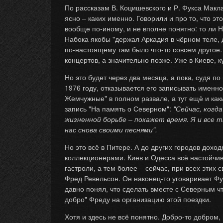
По рассказам В. Коцишевского и Р. Фукса Макла
ясно – каких именно. Говорили и про то, что 
вообще по-иному, и не вполне понятно: то ли На
Набока якобы "держал Аркадия в чёрном теле, 
по-настоящему там было что-то совсем другое…
концертов, а значительно позже. Уже в Киеве, 
Но это будет через два месяца, а пока, судя 
1976 году, отказывается его записывать именно
Жемчужные" в полном развале, а тут ещё и как
запись "На память о Северном":
"Сейчас, когд
жизненной борьбе – покажет время. Я и все т
нас снова своими песнями".
Но это всё в Питере. А до других городов дох
коллекционерами. Киев и Одесса всё настойчив
гастроли, а тем более – сейчас, при всех эти
Фред Ревельсон. Он наконец-то уговаривает Фук
давно понял, что сделать вместе с Северным ч
добро" Фреду на организацию этой поездки.
Хотя и здесь не всё понятно. Добро-то добром, 