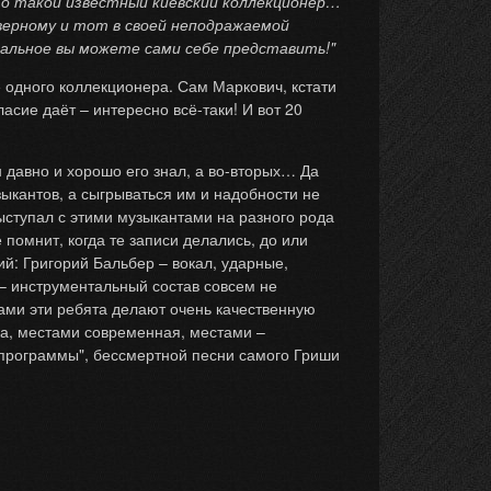
это такой известный киевский коллекционер…
еверному и тот в своей неподражаемой
стальное вы можете сами себе представить!"
 одного коллекционера. Сам Маркович, кстати
асие даёт – интересно всё-таки! И вот 20
 давно и хорошо его знал, а во-вторых… Да
зыкантов, а сыгрываться им и надобности не
ыступал с этими музыкантами на разного рода
помнит, когда те записи делались, до или
ий: Григорий Бальбер – вокал, ударные,
 – инструментальный состав совсем не
вами эти ребята делают очень качественную
ка, местами современная, местами –
 программы", бессмертной песни самого Гриши