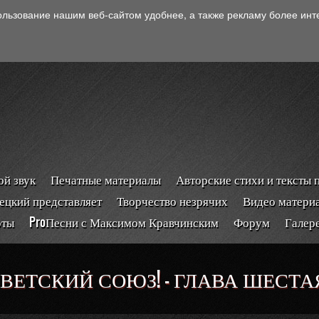
ользование нашим веб-сайтом удобнее, а также рекламу более ин
й звук
Печатные материалы
Авторские стихи и тексты 
ецкий представляет
Творчество незрячих
Видео матери
рты
ProПесни с Максимом Кравчинским
Форум
Галер
ВЕТСКИЙ СОЮЗ! - ГЛАВА ШЕСТА