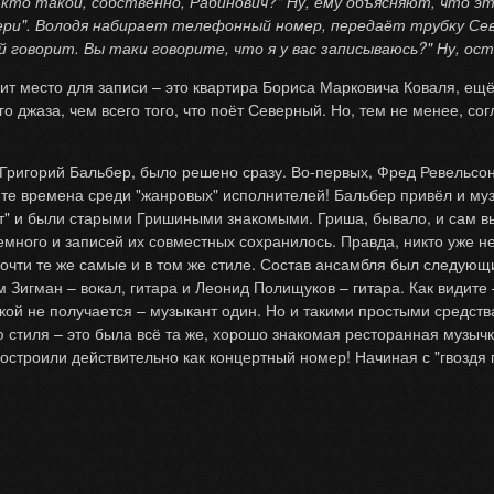
А кто такой, собственно, Рабинович?" Ну, ему объясняют, что 
набери". Володя набирает телефонный номер, передаёт трубку С
й говорит. Вы таки говорите, что я у вас записываюсь?" Ну, о
т место для записи – это квартира Бориса Марковича Коваля, ещё
 джаза, чем всего того, что поёт Северный. Но, тем не менее, согл
 Григорий Бальбер, было решено сразу. Во-первых, Фред Ревельсон
в те времена среди "жанровых" исполнителей! Бальбер привёл и му
орт" и были старыми Гришиными знакомыми. Гриша, бывало, и сам в
много и записей их совместных сохранилось. Правда, никто уже не 
почти те же самые и в том же стиле. Состав ансамбля был следующ
 Зигман – вокал, гитара и Леонид Полищуков – гитара. Как видите
кой не получается – музыкант один. Но и такими простыми средст
ю стиля – это была всё та же, хорошо знакомая ресторанная музыч
остроили действительно как концертный номер! Начиная с "гвоздя