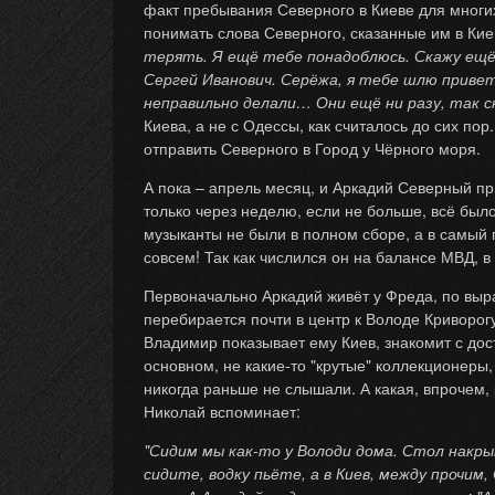
факт пребывания Северного в Киеве для многих
понимать слова Северного, сказанные им в Ки
терять. Я ещё тебе понадоблюсь. Скажу ещё 
Сергей Иванович. Серёжа, я тебе шлю приве
неправильно делали… Они ещё ни разу, так с
Киева, а не с Одессы, как считалось до сих по
отправить Северного в Город у Чёрного моря.
А пока – апрель месяц, и Аркадий Северный при
только через неделю, если не больше, всё было
музыканты не были в полном сборе, а в самый 
совсем! Так как числился он на балансе МВД, 
Первоначально Аркадий живёт у Фреда, по выра
перебирается почти в центр к Володе Криворог
Владимир показывает ему Киев, знакомит с дост
основном, не какие-то "крутые" коллекционеры
никогда раньше не слышали. А какая, впрочем, 
Николай вспоминает:
"Сидим мы как-то у Володи дома. Стол накры
сидите, водку пьёте, а в Киев, между прочим,