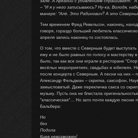
зале. А Аркадий с удивлением спрашивает: "
– "И я у него записываюсь? Ну-ка, Володя, 
манере: "Алё. Это Рабинович? А это Северны
Тем временем Фред Ревельсон, наконец, находи
говоря, гораздо больший любитель классического
апреля запись наконец-то состоялась.
О том, что вместе с Северным будет выступать
ему и не было равных по голосу и мастерству 
было, так как все они играли в ресторане "Сп
весёлых мероприятиях, свадьбах и юбилеях. Не
после концерта с Северным. А песни на них – 
Александр Фельдман – скрипка, саксофон, Наум
замысловатый. Даже перекличка сакса со скрип
музыку. Пусть она не блистала оригинальность
"классическая"… Но зато почти каждую песню п
Бальбера:
Но
без
Подола
Киев невозможен!