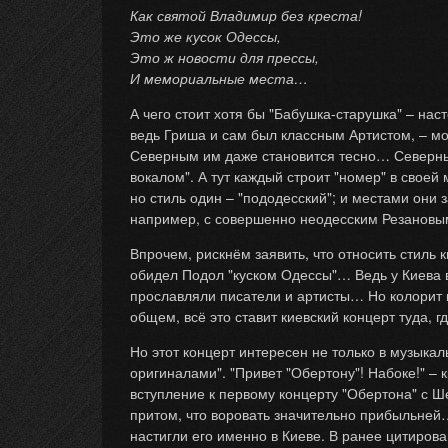
Как святой Владимир без креста!
Это же кусок Одессы,
Это ж новости для прессы,
И мемориальные места…
А чего стоит хотя бы "Бабушка-старушка" – н
ведь Гриша и сам был классным Артистом, – мог 
Северным им даже становится тесно… Северный 
вокалом". А тут каждый строит "номер" в своей
но стиль один – "пододесский"; и местами они
например, с совершенно неодесским Резанов
Впрочем, рискнём заявить, что относить стиль 
обидел Подол "куском Одессы"… Ведь у Киева вс
прославляли писатели и артисты… Но колорит в
общем, всё это ставит киевский концерт туда, г
Но этот концерт интересен не только в музыка
оригиналами". "Привет "Обертону"! Набоке!" –
вступление к первому концерту "Обертона" с Ш
притом, что воровать значительно прибыльней…
настигли его именно в Киеве. В ранее цитиро