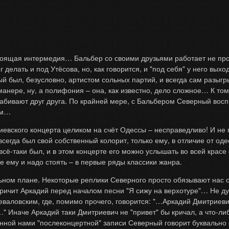
астоящая интермедия… Бальбер со своими друзьями работает не п
делать и под Утёсова, но, как говорится, и "под себя" у него выход
был, безусловно, артистом сольных партий, и всегда сам разыгрыв
 манере, ну, а полифония – она, как известно, дело сложное… К т
 забивают друг друга. По крайней мере, с Бальбером Северный вос
ым…
киевского концерта целиком на счёт Одессы – несправедливо! И не
егда был свой собственный колорит, только ему, в отличие от одес
сё-таки был, и в этом концерте его можно услышать во всей красе 
де ему и надо стоять – в первые ряды классики жанра.
льном плане. Некоторые реплики Северного просто обязывают нас с
 кричит Аркадий перед началом песни "Я сижу на верхотуре"… Не ду
еваловским, где, помимо прочего, говорится: "…Аркадий Дмитриев
" Иначе Аркадий таки Дмитриевич не "привет" бы кричал, а что-л
ванной нами "послеконцертной" записи Северный говорит буквальн