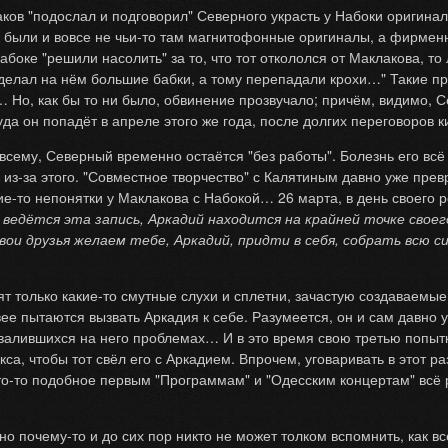
ков "подослал и подговорил" Северного украсть у Набоки оригинал
это были и вовсе не чьи-то там магнитофонные оригиналы, а фирм
боке "решили насолить" за то, что тот откололся от Маклакова, то
делал на нём большие бабки, а тому перепадали крохи…" Такие пр
 Но, как бы то ни было, обвинение прозвучало; причём, видимо, С
куда он попадёт в апреле этого же года, после долгих переговоров
по всему, Северный временно остаётся "без работы". Болезнь его в
 из-за этого. "Совместное творчество" с Калятиным давно уже прев
ие-то непонятки у Маклакова с Набокой… 26 марта, в день своего
а ведётся эта запись, Аркадий находится на крайней точке своег
вои друзья желаем тебе, Аркадий, придти в себя, собрать всю си
одят только какие-то смутные слухи и сплетни, зачастую создаваем
ее пытаются вызвать Аркадия к себе. Разумеется, он и сам давно у
х свалившихся на него проблемах… И в это время свою третью попы
са, чтобы тот свёл его с Аркадием. Впрочем, уговаривать в этот ра
то-то подобное первым "Программам" и "Одесским концертам" всё р
но почему-то и до сих пор никто не может толком вспомнить, как вс