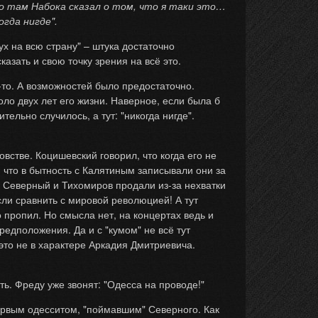
о там Набока сказал о том, что я таки это…
огда нигде".
ух на всю страну" – штука достаточно
азать и свою точку зрения на всё это.
о-то. А возможностей было предостаточно.
ло двух лет его жизни. Наверное, если была б
тельно случилось, а тут: "никогда нигде".
встве. Коцишевский говорил, что когда его не
 что в бытность с Калятиным записывали они за
: Северный и Тихомиров продали из-за нехватки
если сравнить с мировой революцией! А тут
 пропил. Но смысла нет, на концертах ведь и
редположения. Да и с "кумом" не всё тут
 это не в характере Аркадия Дмитриевича.
ь. Фреду уже звонят: "Одесса на проводе!"
ервым одесситом, "поймавшим" Северного. Как