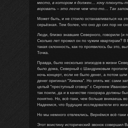
место, в котором я должен… хочу плюнуть-т
воровать – это легче чем что-то… Так запомн
Может быть, и не стоило останавливаться на эт
серьёзная. Тем более, что оно до сих пор не сн
Люди, близко знавшие Северного, говорили (и г
Сколько лет прожил он по чужим квартирам? В 
такая склонность, как-то проявилось бы это, вы
Точка.
Правда, было несколько эпизодов в жизни Север
было дома, Северный с Шандриковым пропили ор
ночь концерт, если не было денег, а потом шл
денег оригинал "Химика". Но опять же: сами за
целый "преступный сговор" с Сергеем Иванович
так поили, да и в качестве гонорара должны бы
понятно. Но, всё-таки, чем больше вникаешь во
Надеемся, что будущие исследователи его жиз
Но мы немного отвлеклись. Вернёмся всё-таки о
Этот воистину исторический звонок совершил 