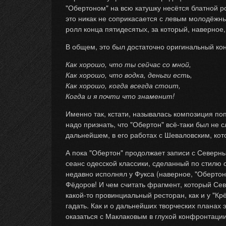
"Обертоном" на всю катушку несётся блатной ро
это никак не соприкасается с левым молодёжн
ролл конца пятидесятых, за который, наверное,
В общем, это был достаточно оригинальный кон
Как хорошо, что ты сейчас со мной,
Как хорошо, что водка, деньги есть,
Как хорошо, когда всегда стоит,
Когда и я почти что знаменит!
Именно так, кстати, называлась композиция по
надо признать, что "Обертон" всё-таки был не 
дальнейшем, в его работах с Шеваловским, кот
А пока "Обертон" продолжает записи с Северны
сеанс одесской классики, сделанный по стилю
недавно исполнял у Фукса (наверное, "Обертон"
Фёдоров! И чем считать фрагмент, который Се
какой-то провинциальный ресторан, как и у "К
гадать. Как и о дальнейших творческих планах 
оказаться с Маклаковым в глухой конфронтации