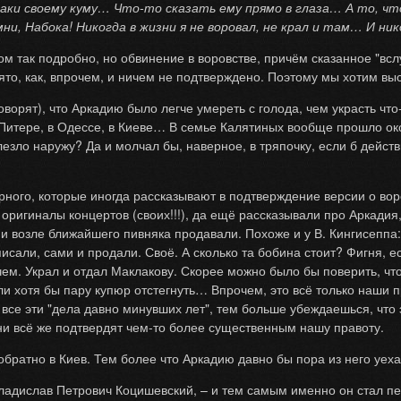
аки своему куму… Что-то сказать ему прямо в глаза… А то, чт
и, Набока! Никогда в жизни я не воровал, не крал и там… И ник
ом так подробно, но обвинение в воровстве, причём сказанное "всл
ято, как, впрочем, и ничем не подтверждено. Поэтому мы хотим выск
оворят), что Аркадию было легче умереть с голода, чем украсть чт
Питере, в Одессе, в Киеве… В семье Калятиных вообще прошло око
лезло наружу? Да и молчал бы, наверное, в тряпочку, если б действи
ного, которые иногда рассказывают в подтверждение версии о воро
игиналы концертов (своих!!!), да ещё рассказывали про Аркадия,
и и возле ближайшего пивняка продавали. Похоже и у В. Кингисеппа
писали, сами и продали. Своё. А сколько та бобина стоит? Фигня, 
ем. Украл и отдал Маклакову. Скорее можно было бы поверить, что
ли хотя бы пару купюр отстегнуть… Впрочем, это всё только наши п
 все эти "дела давно минувших лет", тем больше убеждаешься, что
ни всё же подтвердят чем-то более существенным нашу правоту.
братно в Киев. Тем более что Аркадию давно бы пора из него уехат
Владислав Петрович Коцишевский, – и тем самым именно он стал п