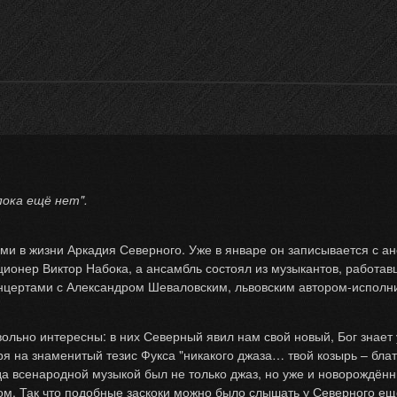
пока ещё нет".
ми в жизни Аркадия Северного. Уже в январе он записывается с а
онер Виктор Набока, а ансамбль состоял из музыкантов, работавши
цертами с Александром Шеваловским, львовским автором-исполни
льно интересны: в них Северный явил нам свой новый, Бог знает у
ря на знаменитый тезис Фукса "никакого джаза… твой козырь – блат
а всенародной музыкой был не только джаз, но уже и новорождённ
. Так что подобные заскоки можно было слышать у Северного ещё в