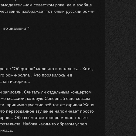
в самодеятельном советском роке, да и вообще
чественно изображает тот юный русский рок-н-
что знаменит":
ировке "Обертона" мало что и осталось… Хотя,
о рок-н-ролла". Что проявилось и в
льная история…
ни записали. Считать ли отдельным концертом
 же классики, которую Северный ещё совсем
ати, принимал участие всё тот же скрипач Женя
Это первозданное звучание напоминает просто
ёдоров… Обо всём этом теперь можно только
тоятельств. Набока каким-то образом успел
билась.