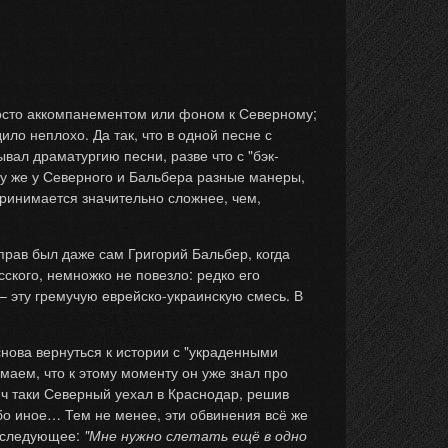
росто аккомпанементом или фоном к Северному;
ило неплохо. Да так, что в одной песне с
ал драматургию песни, разве что с "бэк-
ому же у Северного и Бальбера разные манеры,
принимается значительно сложнее, чем,
 прав был даже сам Григорий Бальбер, когда
ского, немножко не повезло: редко его
– эту гремучую еврейско-украинскую смесь. В
нова вернуться к истории с "украденными
маем, что к этому моменту он уже знал про
ич таки Северный уехал в Краснодар, решив
ибо иное… Тем не менее, эти обвинения всё же
о следующее:
"Мне нужно слетать ещё в одно