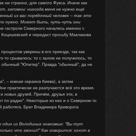
к ни странно, для самого Фукса. Иначе как
от, запомни: никогда меня не нужно ещё
енный из вас порядочный человек – так это
то нужно. Может быть, чуть-чуть они
ые гастроли Северного начались именно с
ав Коцишевский и передаст просьбу Маклакова
 процентов уверены в его приезде, так как
о-то срывалось: то с залом не получилось, то
а обычный "Юпитер". Правда "обычный", да не
", – южная окраина Киева), а затем
ни практически не разлучаются всё это время.
и новых друзей. Причём, друзья эти, в
т по радио". Некоторые из них и о Северном-то
ой работяга. Брат Владимира Криворога
т один из Володиных знакомых: "Вы тут
олько что звонил!" Как говорится: хохот в