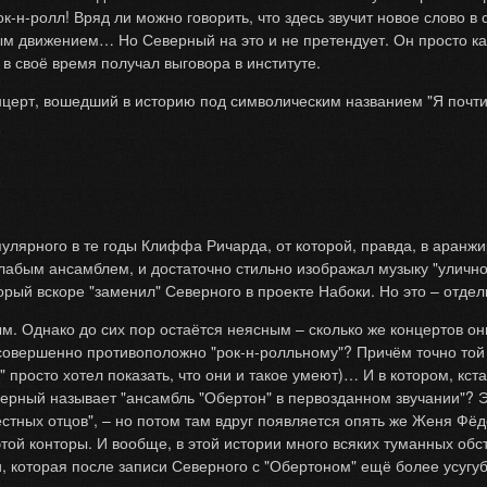
к-н-ролл! Вряд ли можно говорить, что здесь звучит новое слово 
ым движением… Но Северный на это и не претендует. Он просто ка
 в своё время получал выговора в институте.
церт, вошедший в историю под символическим названием "Я почти 
пулярного в те годы Клиффа Ричарда, от которой, правда, в аранж
слабым ансамблем, и достаточно стильно изображал музыку "уличног
орый вскоре "заменил" Северного в проекте Набоки. Но это – отде
м. Однако до сих пор остаётся неясным – сколько же концертов о
 совершенно противоположно "рок-н-ролльному"? Причём точно той
 просто хотел показать, что они и такое умеют)… И в котором, кст
верный называет "ансамбль "Обертон" в первозданном звучании"? 
рёстных отцов", – но потом там вдруг появляется опять же Женя Ф
этой конторы. И вообще, в этой истории много всяких туманных обс
, которая после записи Северного с "Обертоном" ещё более усугу