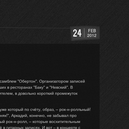
24
FEB
2012
нсамблем "Обертон". Организатором записей
х в ресторанах "Баку" и "Невский". В
телем, в довольно короткий промежуток
же который по счёту, образ, – рок-н-ролльный!
няк!", Аркадий, конечно, не забывал про
ый рок-н-ролл, – которые восхитительным
 гитарных записях. И вот – в концерте с