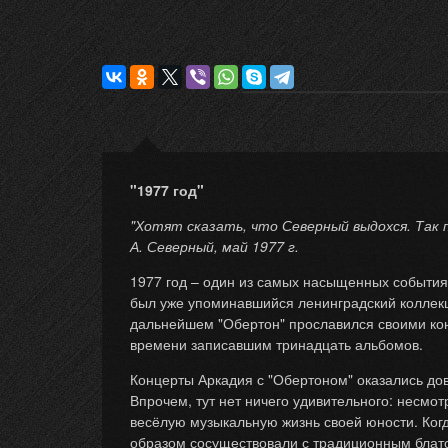
"1977 год"
"Хотят сказать, что Северный выдохся. Так 
А. Северный, май 1977 г.
1977 год – один из самых насыщенных события
был уже упоминавшийся ленинградский коллекци
дальнейшем "Обертон" прославился своими кон
времени записавшим тринадцать альбомов.
Концерты Аркадия с "Обертоном" оказались дово
Впрочем, тут нет ничего удивительного: несмот
весёлую музыкальную жизнь своей юности. Когд
образом сосуществовали с традиционным блатом