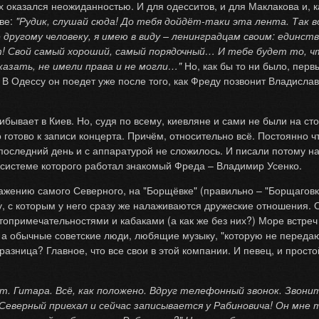
 оказался неожиданностью. И для одесситов, и для Маклакова и, ка
еве:
"Рудик, слушай сюда! До тебя дойдёт-таки эта лента. Так в
другому человеку, я имею в виду – ленинградцам своим: единств
т! Свой самый хороший, самый порядочный… И тебе будет то, ч
казать, не имели права и не могли…"
Но, как бы то ни было, перв
р. В Одессу он поедет уже после того, как Фреду позвонит Владисл
бывает в Киев. Но, судя по всему, киевляне и сами не были на сто
 готово к записи концерта. Причём, относительно всё. Постоянно чт
последний день и с аппаратурой не сложилось. И писали потому н
в системе которого работал знакомый Фреда – Владимир Усенко.
жению самого Северного, на "Борщёвке" (правильно – "Борщаговка
у, с которым у него сразу же налаживаются дружеские отношения. О
опримечательностями и кабаками (а как же без них?) Море встреч 
, а обычные советские люди, любящие музыку, "которую не передаю
разница? Главное, что все свои в этой компании. И певец, и прост
т. Гитара. Всё, как положено. Вдруг телефонный звонок. Звони
 Северный приехал и сейчас записывается у Рабиновича! Он мне т