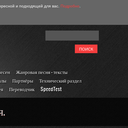
тересной и подходящей для вас.
Подробно
.
песен
Жанровая песня - тексты
алы
Партнёры
Технический раздел
ея
Переводчик
SpeedTest
Я.