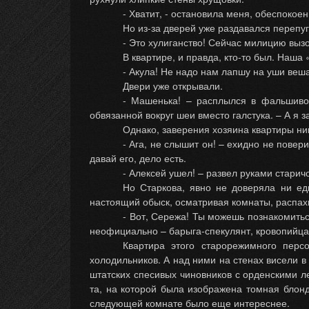
- Хватит, - остановила меня, обеспокое
Но из-за дверей уже раздавался перепу
- Это хулиганство! Сейчас милицию вызо
В квартире, и правда, кто-то был. Наша
- Акула! Не надо нам лапшу на уши веш
Двери уже открывали.
- Машенька! – расплылся в фальшиво
обвязанной вокруг шеи вместо галстука. – А я з
Однако, заверения хозяина квартиры ник
- Ага, не слышит он! – ехидно не пове
давай его, дело есть.
- Алексей ушел! – развел руками старич
Но Старкова, явно не доверяла ни ед
настоящий обыск, осматривая комнаты, распах
- Вот, Сережа! Ты можешь познакомитьс
неофициально – барыга-спекулянт, кровопийца 
Квартира этого старорежимного перс
холодильников. А над ними на стенах висели в
штатских спесивых чиновников с орденскими 
та, на которой была изображена томная блонд
следующей комнате было еще интереснее.