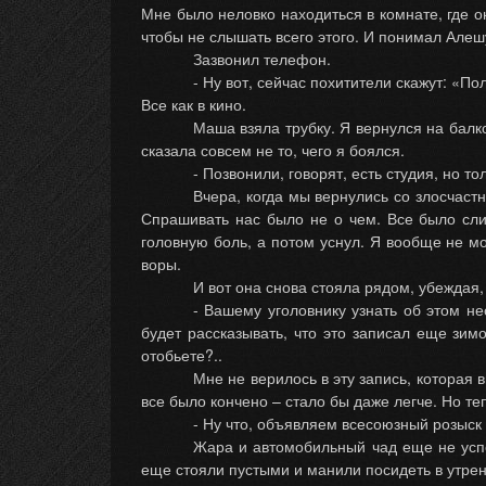
Мне было неловко находиться в комнате, где он
чтобы не слышать всего этого. И понимал Алеш
Зазвонил телефон.
- Ну вот, сейчас похитители скажут: «П
Все как в кино.
Маша взяла трубку. Я вернулся на балк
сказала совсем не то, чего я боялся.
- Позвонили, говорят, есть студия, но т
Вчера, когда мы вернулись со злосчастн
Спрашивать нас было не о чем. Все было сли
головную боль, а потом уснул. Я вообще не мо
воры.
И вот она снова стояла рядом, убеждая, 
- Вашему уголовнику узнать об этом не
будет рассказывать, что это записал еще зим
отобьете?..
Мне не верилось в эту запись, которая 
все было кончено – стало бы даже легче. Но те
- Ну что, объявляем всесоюзный розыск 
Жара и автомобильный чад еще не успе
еще стояли пустыми и манили посидеть в утрен