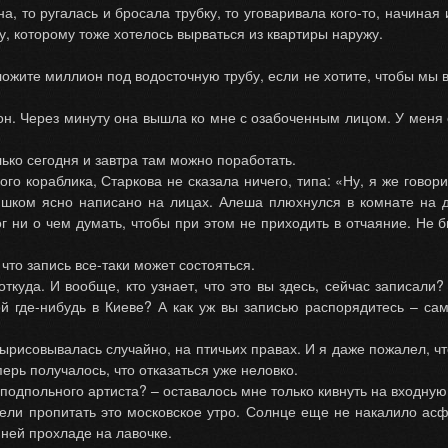
а, то ругалась и бросала трубку, то уговаривала кого-то, начиная
у, которому тоже хотелось вырваться из квартиры наружу.
оложите миллион под водосточную трубу, если не хотите, чтобы мы в
он. Через минуту она вышла ко мне с озабоченным лицом. У меня 
олько сегодня и завтра там можно поработать.
ого кораблика, Старкова не сказала ничего, типа: «Ну, я же говор
шком ясно написано на лицах. Алеша плюхнулся в комнате на ди
г ни о чем думать, чтобы при этом не приходить в отчаяние. Не 
что запись все-таки может состояться.
откуда. И вообще, кто узнает, что это вы здесь, сейчас записал
ой где-нибудь в Киеве? А как уж вы записью распорядитесь – сам
вырисовывалась случайно, на птичьих правах. И я даже пожалел, ч
перь получалось, что отказаться уже неловко.
подпольного артиста? – оставалось мне только кивнуть на входную
ли пропитать это московское утро. Солнце еще не накалило асфа
ней прохладе на лавочке.