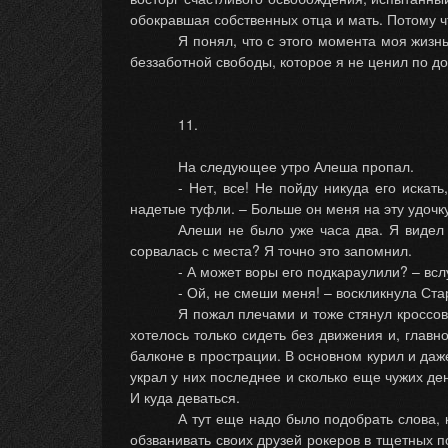
обокравшая собственных отца и мать. Потому чт
Я понял, что с этого момента моя жизнь
беззаботной свободы, которое я не ценил по д
11.
На следующее утро Алеша пропал.
- Нет, все! Не пойду никуда его искат
надетые туфли. – Больше он меня на эту удочк
Алеши не было уже часа два. Я видел с
сорвалась с места? Я точно это запомнил.
- А может воры его подкараулили? – всл
- Ой, не смеши меня! – воскликнула Ст
Я пожал плечами и тоже стянул кроссовк
хотелось только сидеть без движения и, главн
балконе в прострации. В основном курил и даже
украл у них последнее и сколько еще чужих де
И куда деваться.
А тут еще надо было подобрать слова,
обзванивать своих друзей рокеров в тщетных п