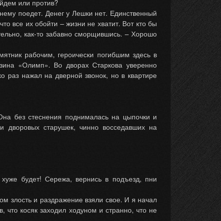
ойдем или против?
 нему поедет. Денег у Лешки нет. Единственный
то все их обойти – жизни не хватит. Вот кто бы
ительно, как-то забавно сморщившись. – Хорошо
мятник рабочим, героически погибшим здесь в
азина «Олимп». Во дворах Старкова уверенно
о раз нажал на дверной звонок, но в квартире
 Она без стеснения поднималась на цыпочки и
и дворовых старушек, чинно восседавших на
 хуже будет! Сережа, вернись в подъезд, пни
м злость и раздражение взяли свое. И я начал
, что косяк заходил ходуном и странно, что не