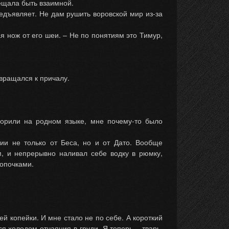
бещала быть взаимной.
едъявляет. Не дам рушить воровской мир из-за
я нож от его шеи. – Не по понятиям это Тимур,
звращался к причалу.
оворили на родном языке, мне почему-то было
нии не только от Беса, но и от Дато. Вообще
м, и непрерывно наливал себе водку в рюмку,
топочками.
й копейки. И мне стало не по себе. А короткий
я холодом отчаяния в груди. Я теперь – тварь,