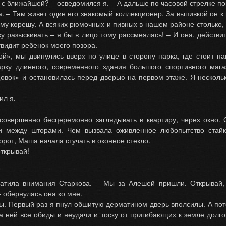
ем с ближайшей? – осведомился я. – А дальше по часовой стрелке п
. – Там живет один его знакомый коллекционер. За выпивкой он к
ему корешу. А всяких рюмочных и пивных в нашем районе столько, ч
ку разыскивать – я бы в лицо тому рассмеялась! – И она, действ
увидит ребенок моего позора.
й», мы двинулись вверх по улице в сторону парка, где стоит па
рку длинного, современного здания большого спортивного маг
вок» и остановилась перед дверью на первом этаже. Я нескольк
ил я.
совершенно бесцеремонно заглядывать в квартиру, через окно.
 между шторами. Чем вызвала оживленное любопытство стайк
орот, Маша начала стучать в оконное стекло.
 открывай!
братила внимания Старкова. – Мы за Алешей пришли. Открывай,
– обернулась она ко мне.
. Первый раз я пнул обшитую дерматином дверь вполсилы. А пото
 ней все обиды и неудачи и тоску от пригибающих к земле долгов