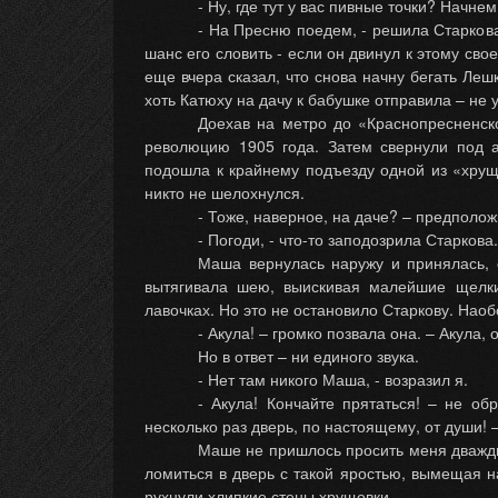
- Ну, где тут у вас пивные точки? Начн
- На Пресню поедем, - решила Старкова
шанс его словить - если он двинул к этому сво
еще вчера сказал, что снова начну бегать Леш
хоть Катюху на дачу к бабушке отправила – не 
Доехав на метро до «Краснопресненско
революцию 1905 года. Затем свернули под а
подошла к крайнему подъезду одной из «хрущо
никто не шелохнулся.
- Тоже, наверное, на даче? – предполож
- Погоди, - что-то заподозрила Старкова.
Маша вернулась наружу и принялась, 
вытягивала шею, выискивая малейшие щелки
лавочках. Но это не остановило Старкову. Наоб
- Акула! – громко позвала она. – Акула,
Но в ответ – ни единого звука.
- Нет там никого Маша, - возразил я.
- Акула! Кончайте прятаться! – не о
несколько раз дверь, по настоящему, от души! 
Маше не пришлось просить меня дважды
ломиться в дверь с такой яростью, вымещая на
рухнули хлипкие стены хрущовки.