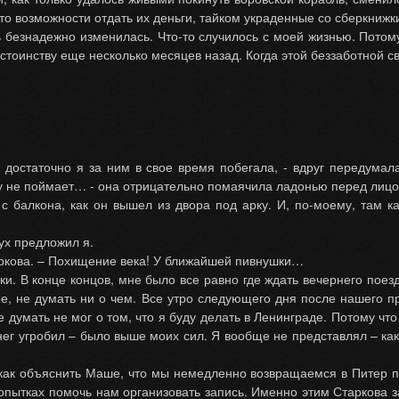
о возможности отдать их деньги, тайком украденные со сберкнижки
 безнадежно изменилась. Что-то случилось с моей жизнью. Потому,
остоинству еще несколько месяцев назад. Когда этой беззаботной 
ь, достаточно я за ним в свое время побегала, - вдруг передумал
у не поймает… - она отрицательно помаячила ладонью перед лицом,
 балкона, как он вышел из двора под арку. И, по-моему, там ка
ух предложил я.
аркова. – Похищение века! У ближайшей пивнушки…
и. В конце концов, мне было все равно где ждать вечернего поезд
ое, не думать ни о чем. Все утро следующего дня после нашего 
 думать не мог о том, что я буду делать в Ленинграде. Потому что
нег угробил – было выше моих сил. Я вообще не представлял – как
 как объяснить Маше, что мы немедленно возвращаемся в Питер п
опытках помочь нам организовать запись. Именно этим Старкова 