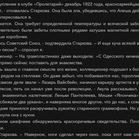
упление в клубе «Пролетарий» декабрь 1922 года, красноармейцам
т, - отозвалась Старкова. Она была зла, убедившись, что Алеша дей
нтересовался я.
нится. Она требует определенной температуры и всяческой забо
твительно были забиты плотными рядами катушек магнитной лен
ые коробочки.
сь Советский Союз, - подтвердила Старкова. – И еще куча всякой 
е песни? – спросил я.
ционер. – На грампластинках даже выходили. «С Одесского кичма
прямо сейчас поставить для знакомства.
ечь зашла о главном смысле его жизни, коллекционер подошел к 
к рядом на стеллаже. Он даже забыл, что побаивается нас, торопл
 самом деле звали – Лазарь Вайсбейн, начинал карьеру артиста в 
тесов, петь он начал уже после революции, - Акула рассказывал,
 знаменитых налетчиков: Леньки Пантелеева, Мишки «Япончика»
«сбежали два уркана», и наверняка многое другое, что до нас, к с
аже принялся раскручивать рукоятку старинного граммофона. Но 
кнула она с кухни.
нном шкафчике обнаружились красноречивые свидетельства. Почт
и.
Старкова. – Наверное, ноги сделал через окно, пока этот нам о