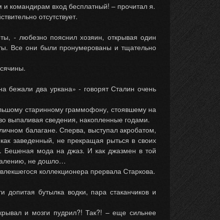
 и командирам вход бесплатный! – прочитал я.
ствительно отсутствует.
ты, - любезно пояснил хозяин, открывая один
ты. Все они были пронумерованы и тщательно
всячины.
на бежали два уркана» - говорят Сталин очень
большому старинному граммофону, стоявшему на
иво выпаливая сведения, накопленные годами.
уличном балагане. Сперва, выступал акробатом,
 как заведенный, не прекращая рыться в своих
. Бешеная мода на джаз. И как джазмен в той
ожалению, не дошло…
увлекшегося коллекционера прервала Старкова.
и допитая бутылка водки, пара стаканчиков и
ткрывал и мозги пудрил?! Так?! – еще сильнее