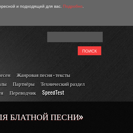
тересной и подходящей для вас.
Подробно
.
песен
Жанровая песня - тексты
алы
Партнёры
Технический раздел
ея
Переводчик
SpeedTest
ЛЯ БЛАТНОЙ ПЕСНИ»