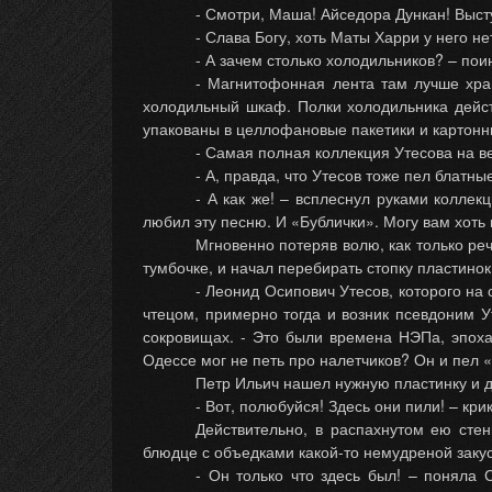
- Смотри, Маша! Айседора Дункан! Выст
- Слава Богу, хоть Маты Харри у него не
- А зачем столько холодильников? – пои
- Магнитофонная лента там лучше хра
холодильный шкаф. Полки холодильника дейс
упакованы в целлофановые пакетики и картонн
- Самая полная коллекция Утесова на ве
- А, правда, что Утесов тоже пел блатны
- А как же! – всплеснул руками коллек
любил эту песню. И «Бублички». Могу вам хоть 
Мгновенно потеряв волю, как только р
тумбочке, и начал перебирать стопку пластино
- Леонид Осипович Утесов, которого на
чтецом, примерно тогда и возник псевдоним У
сокровищах. - Это были времена НЭПа, эпоха
Одессе мог не петь про налетчиков? Он и пел 
Петр Ильич нашел нужную пластинку и д
- Вот, полюбуйся! Здесь они пили! – кри
Действительно, в распахнутом ею сте
блюдце с объедками какой-то немудреной закус
- Он только что здесь был! – поняла 