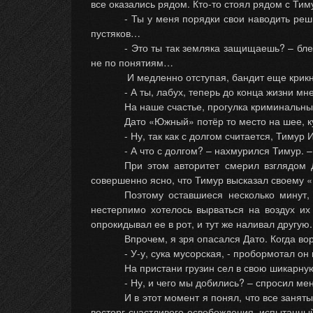
все оказались рядом. Кто-то стоял рядом с Тим
- Ты у меня порядки свои наводить реш
пустяков…
- Это ты так земляка защищаешь? – блед
не по понятиям…
И медленно отступая, бандит еще крик
- А ты, лабух, теперь до конца жизни м
На наше счастье, прогулка криминальны
Дато «Южный» потёр то место на шее, к
- Ну, так как с долгом считается, Тимур
- А что с долгом? – нахмурился Тимур. –
При этом авторитет смерил взглядом 
совершенно ясно, что Тимур высказал своему 
Поэтому оставшиеся несколько минут,
нестерпимо хотелось вырваться на воздух их
опрокидывал ее в рот, и тут же наливал другую
Впрочем, я зря опасался Дато. Когда во
- У-у, сука мусорская, - пробормотал о
На пристани грузин сел в свою шикарну
- Ну, и чего мы добились? – спросил ме
И в этот момент я понял, что все занят
восторг счастливого освобождения, испытанный