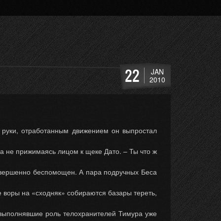
22
JAN
2010
ю руки, отработанным движением он выпростал
а не прижимаясь лицом к щеке Дато. – Ты что ж
овершенно беспомощен. А пара подручных Беса
е воры на «сходняк» собираются базары тереть,
 выполнявшие роль телохранителей Тимура уже