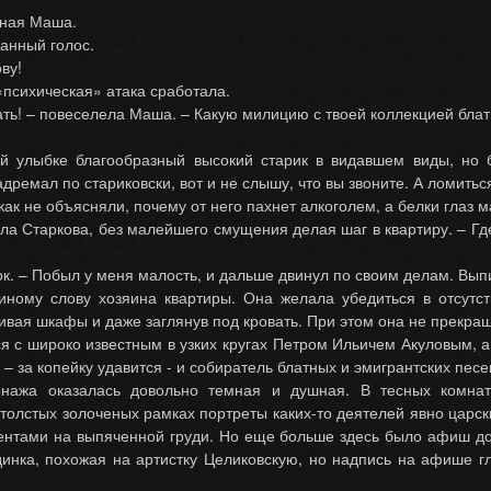
нная Маша.
ганный голос.
ву!
 «психическая» атака сработала.
ать! – повеселела Маша. – Какую милицию с твоей коллекцией блат
й улыбке благообразный высокий старик в видавшем виды, но 
адремал по стариковски, вот и не слышу, что вы звоните. А ломитьс
ак не объясняли, почему от него пахнет алкоголем, а белки глаз 
рила Старкова, без малейшего смущения делая шаг в квартиру. – Г
ок. – Побыл у меня малость, и дальше двинул по своим делам. Вып
иному слову хозяина квартиры. Она желала убедиться в отсутс
ивая шкафы и даже заглянув под кровать. При этом она не прекра
я с широко известным в узких кругах Петром Ильичем Акуловым, 
– за копейку удавится - и собиратель блатных и эмигрантских пес
онажа оказалась довольно темная и душная. В тесных комна
 толстых золоченых рамках портреты каких-то деятелей явно царс
лентами на выпяченной груди. Но еще больше здесь было афиш до
инка, похожая на артистку Целиковскую, но надпись на афише г