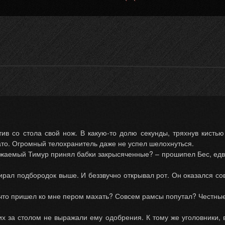
тив со стола свой нож. В какую-то долю секунды, тряхнув кисть
ато. Огромный телохранитель даже не успел шелохнуться.
важаемый Тимур принял бабки закрысяченные? – прошипел Бес, едв
ирал подбородок выше. И беззвучно открывал рот. Он оказался с
ы что пришел ко мне пером махать? Совсем рамсы попутал? Честны
их за столом не выражали ему одобрения. К тому же уголовники,