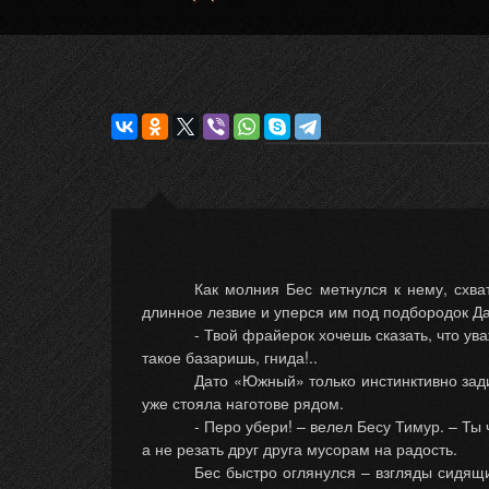
Как молния Бес метнулся к нему, схва
длинное лезвие и уперся им под подбородок Д
- Твой фрайерок хочешь сказать, что у
такое базаришь, гнида!..
Дато «Южный» только инстинктивно зад
уже стояла наготове рядом.
- Перо убери! – велел Бесу Тимур. – Т
а не резать друг друга мусорам на радость.
Бес быстро оглянулся – взгляды сидящ