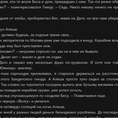
уром, кто-то возле Беса и урок, пришедших с ним. Так что резня о
ил? – поинтересовался Тимур. – Сядь. Никто никому ничего не пр
нея от злобы, пробормотал Бес, кивая на Дато, но все-таки убира
нул Алеше.
не должен будешь, за подлые трюки свои…
х авторитетов по Москва-реке уже подходила к концу. Кораблик во
уда ему был приставлен нож.
 Ионович? – негромко спросил он, как ни в чем не бывало.
 Денег нет – значит и долг не отдан.
Дато и сказал ему несколько фраз по-грузински. И хотя они г
«Южному» земляку.
 пока пароходик причаливал, я старался держаться на расстоя
 этого бандитского гнезда. А Алеша просто тупо сидел за столо
. Так словно он торопился поскорее выпить всю бутылку мелкими с
ры покидали кораблик грузин, уже успел остыть.
н вслед спускающемуся по сходням Бесу. – Поквитаемся еще.
ю черную «Волгу» и умчался.
ня нетвердо стоящий на ногах Алеша.
ые мной у разных людей деньги безнадежно угроблены. До последне
, как только удалось живыми покинуть воровской корабль, сменилс