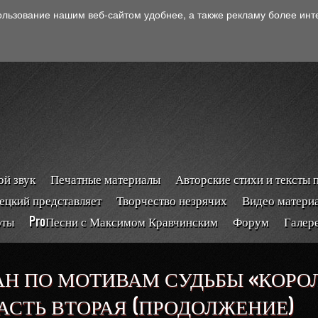
ользование нашим веб-сайтом удобнее, а также рекламу более ин
й звук
Печатные материалы
Авторские стихи и тексты 
ецкий представляет
Творчество незрячих
Видео матери
рты
ProПесни с Максимом Кравчинским
Форум
Галер
АН ПО МОТИВАМ СУДЬБЫ «КОРО
ЧАСТЬ ВТОРАЯ (ПРОДОЛЖЕНИЕ)