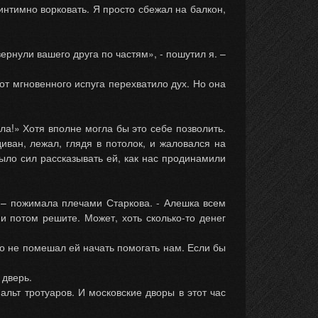
 интимно ворковать. Я просто сбежал на балкон,
ернули вашего друга по частям», - пошутил я. –
от мгновенного испуга перехватило дух. Но она
ила!» Хотя вполне могла бы это себе позволить.
ван, лежал, глядя в потолок, и жаловался на
было сил рассказывать ей, как нас продинамили
и? – пожимала плечами Старкова. - Алешка всем
и потом решите. Может, хоть сколько-то денег
то не помешал ей начать помогать нам. Если бы
 дверь.
льт тротуаров. И московские дворы в этот час