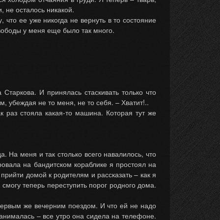
, не осталось никакой.
 что ее уже никогда не вернуть в то состояние
свободы у меня еще было так много.
а Старкова. И принялась стаскивать только что
 убеждая не то меня, не то себя. – Хватит!..
к раз стояла какая-то машина. Которая тут же
а. На меня и так столько всего навалилось, что
провала на бандитском кораблике я простоял на
 прийти домой к родителям и рассказать – как я
 смогу теперь переступить порог родного дома.
ервым же вечерним поездом. И что ей не надо
занималась – все утро она сидела на телефоне.