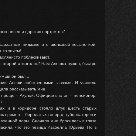
ных песен и царских портретов?
бархатном пиджаке и с шелковой косыночкой,
я-то зачем!
маслянисто поблескивают.
де второй алкоголик? Нам Алешка нужен, быстро
имши он был...
твии Алеши собственными глазами. И учинила
щала рассказывать мне.
а проще – Акулой. Официально он – пенсионер,
ен…
тах и в коридоре стояло штук шесть старых
ких времен – бородатых генерал-губернаторов и
военной поры. Сначала мне бросилась в глаза
ласила, что это певица Изабелла Юрьева. Но в