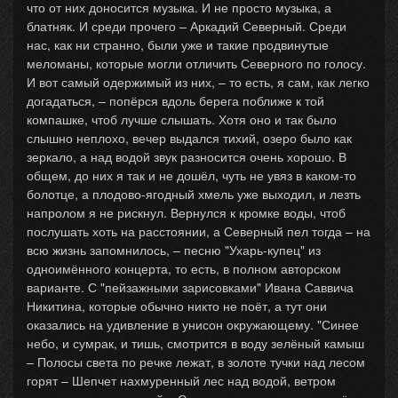
что от них доносится музыка. И не просто музыка, а
блатняк. И среди прочего – Аркадий Северный. Среди
нас, как ни странно, были уже и такие продвинутые
меломаны, которые могли отличить Северного по голосу.
И вот самый одержимый из них, – то есть, я сам, как легко
догадаться, – попёрся вдоль берега поближе к той
компашке, чтоб лучше слышать. Хотя оно и так было
слышно неплохо, вечер выдался тихий, озеро было как
зеркало, а над водой звук разносится очень хорошо. В
общем, до них я так и не дошёл, чуть не увяз в каком-то
болотце, а плодово-ягодный хмель уже выходил, и лезть
напролом я не рискнул. Вернулся к кромке воды, чтоб
послушать хоть на расстоянии, а Северный пел тогда – на
всю жизнь запомнилось, – песню "Ухарь-купец" из
одноимённого концерта, то есть, в полном авторском
варианте. С "пейзажными зарисовками" Ивана Саввича
Никитина, которые обычно никто не поёт, а тут они
оказались на удивление в унисон окружающему. "Синее
небо, и сумрак, и тишь, смотрится в воду зелёный камыш
– Полосы света по речке лежат, в золоте тучки над лесом
горят – Шепчет нахмуренный лес над водой, ветром