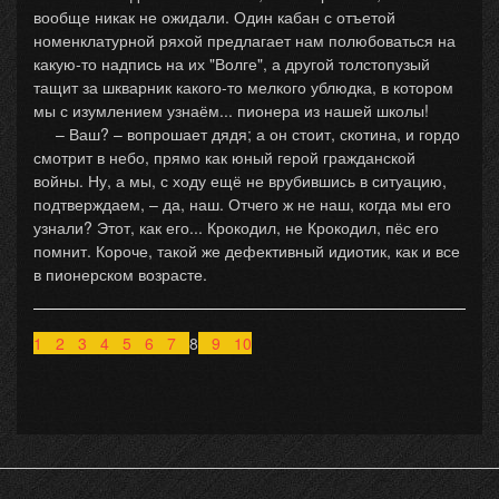
вообще никак не ожидали. Один кабан с отъетой
номенклатурной ряхой предлагает нам полюбоваться на
какую-то надпись на их "Волге", а другой толстопузый
тащит за шкварник какого-то мелкого ублюдка, в котором
мы с изумлением узнаём... пионера из нашей школы!
– Ваш? – вопрошает дядя; а он стоит, скотина, и гордо
смотрит в небо, прямо как юный герой гражданской
войны. Ну, а мы, с ходу ещё не врубившись в ситуацию,
подтверждаем, – да, наш. Отчего ж не наш, когда мы его
узнали? Этот, как его... Крокодил, не Крокодил, пёс его
помнит. Короче, такой же дефективный идиотик, как и все
в пионерском возрасте.
1
2
3
4
5
6
7
8
9
10