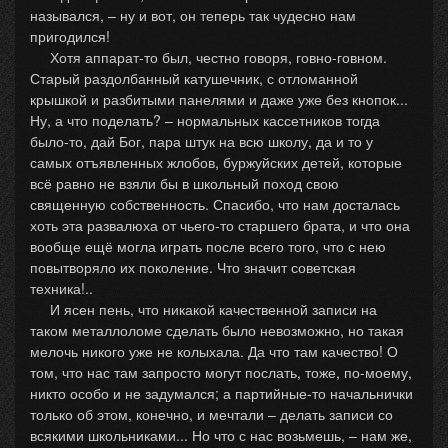
назывался, – ну и вот, он теперь так чудесно нам
пригодился!
Хотя аппарат-то был, честно говоря, говно-говном.
Старый раздолбанный катушечник, с отломанной
крышкой и разбитыми панелями и даже уже без кнопок...
Ну, а что поделать? – нормальных кассетников тогда
было-то, дай Бог, пара штук на всю школу, да и то у
самых отъявленных жлобов, буржуйских детей, которые
всё равно не взяли бы в школьный поход свою
священную собственность. Спасибо, что нам досталась
хоть эта развалюха от чьего-то старшего брата, и что она
вообще ещё могла играть после всего того, что с нею
повытворяло их поколение. Что значит советская
техника!..
И ясен пень, что никакой качественной записи на
таком металлоломе сделать было невозможно, но такая
мелочь никого уже не колыхала. Да что там качество! О
том, что нас там запросто могут послать, тоже, по-моему,
никто особо и не задумался; а партийные-то начальнички
только об этом, конечно, и мечтали – делать записи со
всякими школьниками... Но что с нас возьмешь, – нам же,