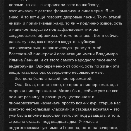
делами; то ли – выстраивали всех по шаблону,
воспитывали с детства формализм и лицемерие. Я не
знаю. А то вот ещё говорят: дворовые песни. То ли этакий
низкий и примитивный жанр, то ли – подлинно живое, хоть
и наивное искусство под асфальтовым гнётом
совдеповского официоза. Я тоже не знаю... Вот я сейчас
расскажу вам, как получил когда-то глубокую
психосексуально-невротическую травму от этой
Всесоюзной пионерской организации имени Владимира
Ильича Ленина, и от этого самого народного песенного
андеграунда. Одновременно от обоих, хоть по жизни эти
вещи, казалось бы, совершенно несовместимые.
Все дело было в нашей пионервожатой.
Она, была, естественно, не просто пионервожатая, а
старшая пионервожатая. Может быть, сейчас уже не все
помнят разницу, а разница существенная: в
пионервожатые назначали просто всяких дур, старше нас
всего-то несколькими классами; а старшая вожатая – это
уже была вполне взрослая тётя, лет под двадцать, а то и,
страшно сказать, под двадцать два. Училась в
педагогическом вузе имени Герцена, не то на вечернем,