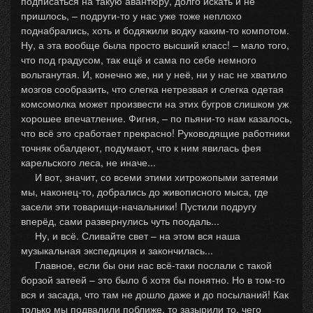
подписаться на такую авантюру, долго искать и не
пришлось, – подруги-то у нас уже тоже неплохо
поднабрались, хоть и бодяжили водку каким-то компотом.
Ну, а эта вообще была просто высший класс! – мало того,
что под градусом, так ещё и сама по себе немного
вольтанутая. И, конечно же, ни у неё, ни у нас не хватило
мозгов сообразить, что слегка нетрезвая и слегка одетая
комсомолка может произвести на этих бугров слишком уж
хорошее впечатление. Фигня, – по пьяни-то нам казалось,
что всё это сработает прекрасно! Руководящие работники
точняк обалдеют, подумают, что к ним явилась фея
карельского леса, не иначе...
И вот, значит, со всеми этими хитрожопыми затеями
мы, наконец-то, добрались до живописного мыса, где
засели эти товарищи-начальники! Пустили подругу
вперёд, сами развернулись чуть поодаль...
Ну, и всё. Сливайте свет – на этом вся наша
музыкальная экспедиция и закончилась...
Главное, если бы они нас всё-таки послали с такой
борзой затеей – это было б хотя бы понятно. Но в том-то
вся и засада, что там не дошло даже и до посыланий! Как
только мы подвалили поближе, то зазырили то, чего