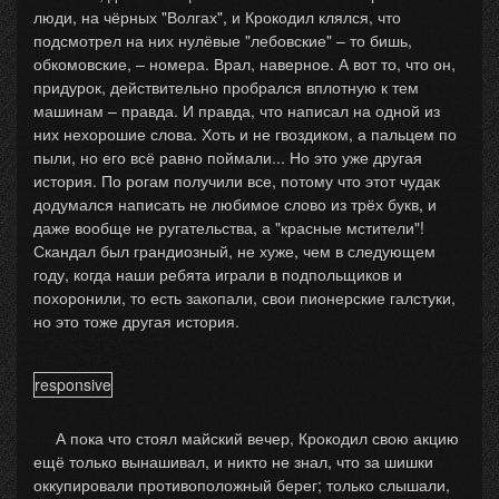
люди, на чёрных "Волгах", и Крокодил клялся, что
подсмотрел на них нулёвые "лебовские" – то бишь,
обкомовские, – номера. Врал, наверное. А вот то, что он,
придурок, действительно пробрался вплотную к тем
машинам – правда. И правда, что написал на одной из
них нехорошие слова. Хоть и не гвоздиком, а пальцем по
пыли, но его всё равно поймали... Но это уже другая
история. По рогам получили все, потому что этот чудак
додумался написать не любимое слово из трёх букв, и
даже вообще не ругательства, а "красные мстители"!
Скандал был грандиозный, не хуже, чем в следующем
году, когда наши ребята играли в подпольщиков и
похоронили, то есть закопали, свои пионерские галстуки,
но это тоже другая история.
responsive
А пока что стоял майский вечер, Крокодил свою акцию
ещё только вынашивал, и никто не знал, что за шишки
оккупировали противоположный берег; только слышали,