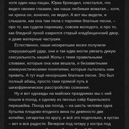
хотя один наш пацан, Юрка Крокодил, хлестался, что
видел своими глазами, как наша любимая вожатая... хотя,
ни хрена он, конечно, не видел. А вот мы видели, и
слышали, как она там пела с парнями блатные песни, –
про то, как судили парнишку, совсем молодого, и про то,
как бледной луной озарился старый кладбищенский двор,
и даже матерные частушки.
Естественно, наши неокрепшие мозги получили
сокрушающий удар, они и так едва могли увязать дикую
сексуальность нашей Жопы с теми правильными
словами, которые она нам вешала, и беззаветными
коммунистическими понятиями, которые пыталась нам
привить. А тут ещё нехорошие блатные песни. Это был
полный абзац, просто-таки прямой путь в
шизофреническое расстройство сознания.
Ну и вот однажды на майских праздниках мы с ней
пошли в поход, к одному из лесных озёр Карельского
перешейка. Поход как поход, – на шесть человек одна
бутылка плодово-ягодного вина по девяносто две
копейки, сигаретка по кругу, и всё это подпольно, в кустах
– вот и все радости. Вечером под гитару у костра под