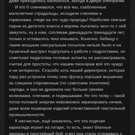
даже приходилось нагибаться, заходя в двери электрички.
И кто б сомневался, что все мы, озабоченные
малолетние страдальцы, исходили слюнями и
гормонами, глядя на это чудо природы! Наиболее смелые
парни из десятого класса и впрямь пытались чего-то с ней
замутить, ну а нам, соплякам двенадцати-тринадцати лет,
только и оставалось тихо изнывать. Конечно, бабищу с
таким мощным сексуальным посылом нельзя было и на
пушечный выстрел подпускать к работе с подростками, но
советская педагогика половые аспекты не рассматривала,
считая для простоты, что нашим пионэрам всё это чуждо
и не интересно. Спасибо хоть нашей директрисе, которая
пару раз устроила этому секс-фугасу хорошее внушение
за слишком откровенные (по советским понятиям)
наряды, и она не дразнила нас больше своими
коленками, плечами, и подмышками. Но что толку – такой
поток половой энергии невозможно экранировать ничем,
даже всем кошмаром изделий отечественной текстильной
промышленности.
К несчастью, ещё оказалось, что эта ходячая
кариатида играет на гитаре, то есть, знает блатные
аккорды и простейший бой; и вот она стала устраивать с