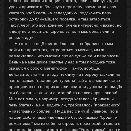
железнодорожной станции, так что, если задвинуть один
урок и прихватить большую перемену, времени как раз
хватало, чтоб сесть на лепездричку, подскочить пару
остановок до ближайшего посёлка, и там затариться...
Тьфу, чёрт, это всё, конечно, очень интересно и важно, но
к делу не относится. Короче, выпили мы, обнаглели, и
решили идти.
Но это всё ещё фигня. Главное – собрались-то мы
пойти не просто так, потрепаться о музыке, мы ж
размечтались, что сможем прямо тут же её и переписать!
Ведь на наше дикое счастье у нас в том походике тоже
оказался с собою магнитофон. Так-то, вообще,
действительно – в те годы технику на природу таскали не
часто, всякие "настоящие туристы" всё это электричество
принципиально не признавали, считали дурным тоном. Да
эти блаженные даже и с гитарой-то не всех признавали!
Мне вот лично, например, всегда хотелось ёрничать и
петь блатняк, а им, видите ли, требовалось "прекрасного"
– каэспэшных соплей... Ну да пёс с ними! Главное, что в
нашей шобле таких идейных не было, никаких "бродяг и
романтиков" мы из себя не строили, преспокойно взяли в
поход мафончик, – и кстати! как раз "Романтиком"-то он и