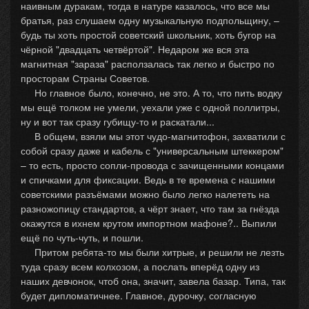
наивным дуракам, тогда в натуре казалось, что все мы
братья, раз слушаем одну музыкальную подпольщину, –
будь ты хоть простой советский школьник, хоть бугор на
чёрной "двадцать четвёртой". Недаром же вся эта
магнитная "зараза" расползалась так легко и быстро по
просторам Страны Советов.
Но главное было, конечно, не это. А то, что пить водку
мы ещё толком не умели, уехали уже с одной поллитры,
ну и вот так сразу губищу-то и раскатали...
В общем, взяли мы этот чудо-магнитофон, захватили с
собой сразу даже и кабель с "универсальным штеккером"
– то есть, просто сопли-провода с зачищенными концами
и спичками для фиксации. Ведь в те времена с нашими
советскими разъёмами можно было легко налететь на
разножопицу стандартов, а чёрт знает, что там за гнёзда
окажутся в ихнем крутом импортном мафоне?.. Выпили
ещё по чуть-чуть, и пошли.
Притом ребята-то мы были хитрые, и решили не лезть
туда сразу всем колхозом, а послать вперёд одну из
наших девчонок, чтоб она, значит, завела базар. Типа, так
будет дипломатичнее. Главное, дурочку, согласную