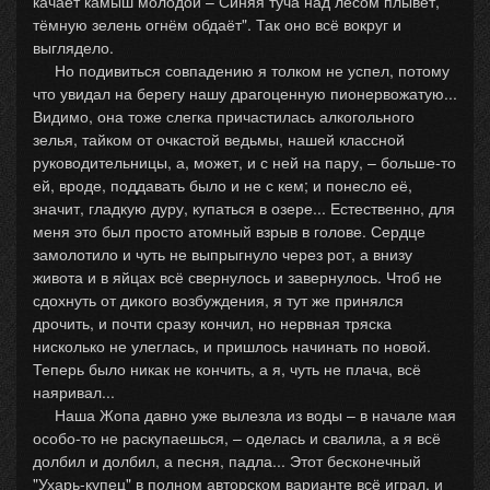
качает камыш молодой – Синяя туча над лесом плывёт,
тёмную зелень огнём обдаёт". Так оно всё вокруг и
выглядело.
Но подивиться совпадению я толком не успел, потому
что увидал на берегу нашу драгоценную пионервожатую...
Видимо, она тоже слегка причастилась алкогольного
зелья, тайком от очкастой ведьмы, нашей классной
руководительницы, а, может, и с ней на пару, – больше-то
ей, вроде, поддавать было и не с кем; и понесло её,
значит, гладкую дуру, купаться в озере... Естественно, для
меня это был просто атомный взрыв в голове. Сердце
замолотило и чуть не выпрыгнуло через рот, а внизу
живота и в яйцах всё свернулось и завернулось. Чтоб не
сдохнуть от дикого возбуждения, я тут же принялся
дрочить, и почти сразу кончил, но нервная тряска
нисколько не улеглась, и пришлось начинать по новой.
Теперь было никак не кончить, а я, чуть не плача, всё
наяривал...
Наша Жопа давно уже вылезла из воды – в начале мая
особо-то не раскупаешься, – оделась и свалила, а я всё
долбил и долбил, а песня, падла... Этот бесконечный
"Ухарь-купец" в полном авторском варианте всё играл, и