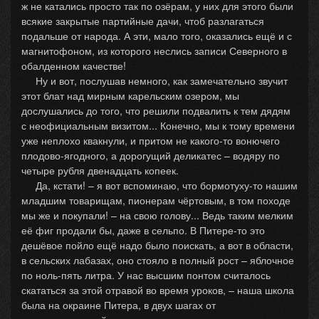
ж не катались просто так по озёрам, у них для этого были
всякие закрытые партийные дачи, чтоб разлагаться
подальше от народа. А эти, мало того, оказались ещё и с
магнитофоном, из которого неслись записи Северного в
обалденном качестве!
Ну и вот, послушав немного, как замечательно звучит
этот блат над мирным карельским озером, мы
дослушались до того, что решили подвалить к тем дядям
с неофициальным визитом... Конечно, мы к тому времени
уже неплохо квакнули, и притом не какого-то вонючего
плодово-ягодного, а дорогущий деликатес – водяру по
четыре рубля двенадцать копеек.
Да, кстати! – я вот вспоминаю, что бормотуху-то нашим
младшим товарищам, пионерам чёртовым, в том походе
мы же и покупали! – на свою голову... Ведь таким мелким
её фиг продали бы, даже в сельпо. В Питере-то это
дешёвое пойло ещё надо было поискать, а вот в области,
в сельских лабазах, оно стояло в полный рост – яблочное
по ноль-пять литра. У нас высшим понтом считалось
скататься за этой отравой во время уроков, – наша школа
была на окраине Питера, в двух шагах от