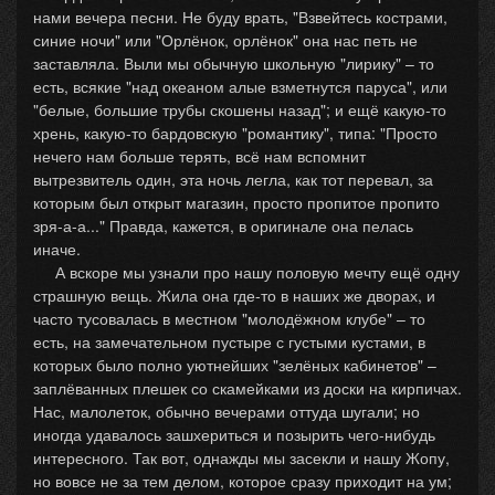
нами вечера песни. Не буду врать, "Взвейтесь кострами,
синие ночи" или "Орлёнок, орлёнок" она нас петь не
заставляла. Выли мы обычную школьную "лирику" – то
есть, всякие "над океаном алые взметнутся паруса", или
"белые, большие трубы скошены назад"; и ещё какую-то
хрень, какую-то бардовскую "романтику", типа: "Просто
нечего нам больше терять, всё нам вспомнит
вытрезвитель один, эта ночь легла, как тот перевал, за
которым был открыт магазин, просто пропитое пропито
зря-а-а..." Правда, кажется, в оригинале она пелась
иначе.
А вскоре мы узнали про нашу половую мечту ещё одну
страшную вещь. Жила она где-то в наших же дворах, и
часто тусовалась в местном "молодёжном клубе" – то
есть, на замечательном пустыре с густыми кустами, в
которых было полно уютнейших "зелёных кабинетов" –
заплёванных плешек со скамейками из доски на кирпичах.
Нас, малолеток, обычно вечерами оттуда шугали; но
иногда удавалось зашхериться и позырить чего-нибудь
интересного. Так вот, однажды мы засекли и нашу Жопу,
но вовсе не за тем делом, которое сразу приходит на ум;