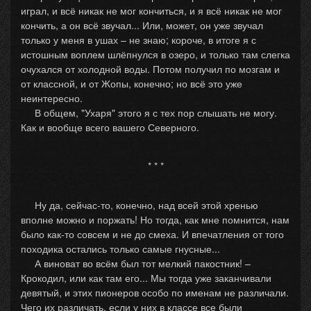
играл, и всё никак не мог кончиться, и я всё никак не мог
кончить, а он всё звучал... Или, может, он уже звучал
только у меня в ушах – не знаю; короче, в итоге я с
истошным воплем шлёпнулся в озеро, и только там слегка
очухался от холодной воды. Потом получил по мозгам и
от классной, и от Жопы, конечно; но всё это уже
неинтересно.
В общем, "Ухаря" этого я с тех пор слышать не могу.
Как и вообще всего вашего Северного.
* * *
Ну да, сейчас-то, конечно, над всей этой хренью
вполне можно и поржать! Но тогда, как мне помнится, нам
было как-то совсем и не до смеха. И впечатления от того
походика остались только самые гнусные...
А виноват во всём был тот мелкий пакостник! –
Крокодил, или как там его... Мы тогда уже заканчивали
девятый, и этих пионеров особо по именам не различали.
Чего их различать, если у них в классе все были