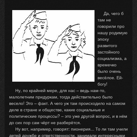
Да, чего б
там не
говорили про
нашу родимую
эпоху
развитого
застойного
социализма, а
времечко
было очень
весёлое. Ей-
богу!
Ну, по крайней мере, для нас – ведь нам-то,
малолетним придуркам, тогда действительно было
весело! Это – факт. А чего уж там происходило на самом
деле в стране и обществе, какие социальные и
политические процессы? – это уже другой вопрос, и в нём
до сих пор сам чёрт не разберётся.
Ну вот, например, говорят: пионерия... То ли там учили
детей дружбе и ответственности, занимали интересными