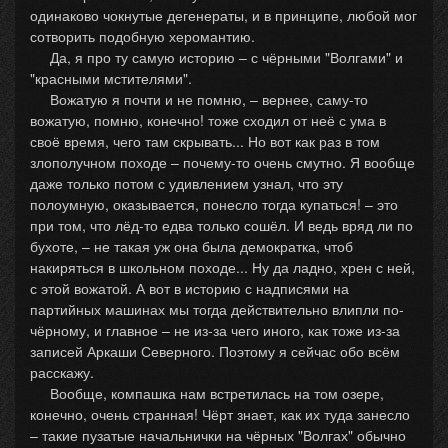
одинаково чокнутые дегенераты, и в принципе, любой мог
сотворить подобную херомантию.
Да, я про ту самую историю – с чёрными "Волгами" и
"красными мстителями".
Вожатую я почти и не помню, – вернее, саму-то
вожатую, помню, конечно! тоже сходил от неё с ума в
своё время, чего там скрывать... Но вот как раз в том
злополучном походе – почему-то очень смутно. Я вообще
даже только потом с удивлением узнал, что эту
полоумную, оказывается, понесло тогда купаться! – это
при том, что лёд-то едва только сошёл. И ведь вряд ли по
бухоте, – не такая уж она была демократка, чтоб
накиряться в школьном походе... Ну да ладно, хрен с ней,
с этой вожатой. А вот в историю с надписями на
партийных машинах мы тогда действительно влипли по-
чёрному, и главное – не из-за чего иного, как тоже из-за
записей Аркаши Северного. Поэтому я сейчас обо всём
расскажу.
Вообще, компашка нам встретилась на том озере,
конечно, очень странная! Чёрт знает, как их туда занесло
– такие пузатые начальнички на чёрных "Волгах" обычно