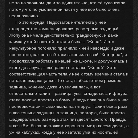
не то на заочном, да и то удивительно, что её туда взяли,
потому что по умственной части у неё всё было очень
неоднозначно.
Но это ерунда. Недостаток интеллекта у неё
стопроцентно компенсировался размерами задницы!
Жопу она имела действительно грандиозную, и даже
кличка у этой вожатой такая и была – "Жопа". И это
некультурное погоняло прилипло к ней навсегда; и даже
после того, как она всё-таки закончила свой "Хер-цена", и
продолжила работать в нашей же школе, и дослужилась в
итоге до завуча, – всё равно осталась "Жопой". Хотя
соответствующая часть тела у неё к тому времени стала и
не такая выдающаяся. То есть, в абсолютном размере
задница, конечно, даже и увеличилась, а вот
относительно талии – разница, увы, сгладилась, и фигура
стала похожа просто на бочку. А ведь пока она была у нас
пионервожатой – смахивала на гитару... Талия была раза
в два тоньше задницы, а задница, повторю, была просто
шедевральная, размера этак пятьдесят шестого. Правда,
и вся тётя была росточком хорошо за метр восемьдесят, а
уж на каблуках, когда у неё хватало ума их носить, ей