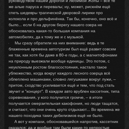
руководством нашей дорогой и любимой Жопы – всё те
же алые паруса и перевалы; ну, может, рискнём ещё
спеть шедевры трагической дворовой лирики про
колокола и про дельфинёнка. Так бы, конечно, оно всё и
было... если б на другом берегу нашего озера не
обосновалась какая-то большая компания на
автомобилях, да к тому же и с музыкой.
Мы сразу обратили на них внимание: ведь в те
блаженные времена автотуризм был ещё развит совсем
не так, как хотя бы даже в 80-е годы, а с магнитофонами
на природу выезжали вообще единицы. Это потом, с
неуклонным ростом благосостояния, настало такое
ублюжество, когда вокруг каждого лесного озерца всё
облеплено машинами, словно лягушками вокруг лужи, –
притом, сходство усиливается ещё и тем, что под стать
звучит и "концерт". В каждом авто врублен кассетник, типа
соревнования, у кого получится громче, – в итоге
получается омерзительная какофония, но люди тащатся,
и считают, что они очень круто отдыхают... Во времена же
нашего походика таких дебилизмов ещё не было.
А вот у компахи, обосновавшейся напротив, кассетник
оказался; да и вообще там были какие-то непростые