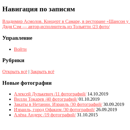
Навигация по записям
Владимир Асмолов. Концерт в Самаре, в ресторане «Шансон у В
Дядя Сэм — автор-исполнитель из Тольятти /23 фото/
Управление
Войти
Рубрики
Открыть всё
|
Закрыть всё
Новые фотографии
Алексей Дулькевич /11 фотографий/
14.10.2019
Вилли Токарев /40 фотографий/
01.10.2019
Закаты в Нетании. Израиль /30 фотографий/
30.09.2019
Израиль, город Офаким /30 фотографий/
26.09.2019
Алёна Андерс /19 фотографий/
31.10.2015