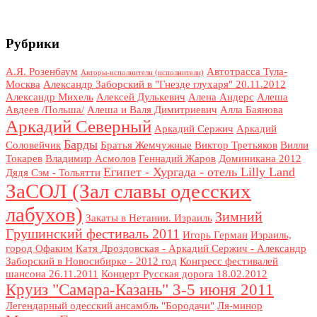
Рубрики
А.Я. Розенбаум
Автотрасса Тула-
Авторы-исполнители (исполнители)
Москва
Александр Заборский в "Гнезде глухаря" 20.11.2012
Александр Михель
Алексей Дулькевич
Алена Андерс
Алеша
Авдеев /Польша/
Алеша и Валя Димитриевич
Алла Баянова
Аркадий Северный
Аркадий Сержич
Аркадий
Барды
Соловейчик
Братья Жемчужные
Виктор Третьяков
Вилли
Токарев
Владимир Асмолов
Геннадий Жаров
Доминикана 2012
Египет - Хургада - отель Lilly Land
Дядя Сэм - Тольятти
ЗаСОЛ (Зал славы одесских
лабухов)
Зимний
Закаты в Нетании. Израиль
Грушинский фестиваль 2011
Игорь Герман
Израиль,
город Офаким
Катя Дроздовская - Аркадий Сержич - Александр
Заборский в Новосибирке - 2012 год
Конгресс фестивалей
шансона 26.11.2011
Концерт Русская дорога 18.02.2012
Круиз "Самара-Казань" 3-5 июня 2011
Легендарный одесский ансамбль "Бородачи"
Ля-минор