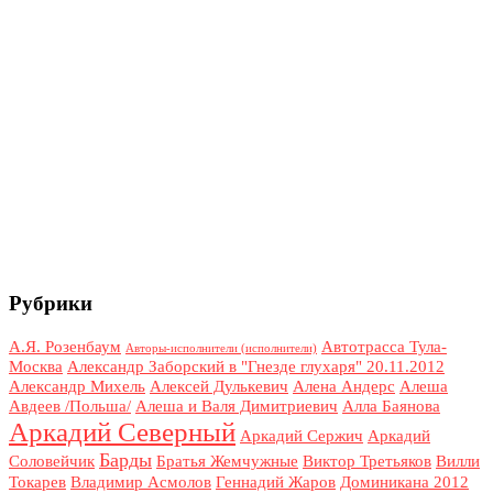
Рубрики
А.Я. Розенбаум
Автотрасса Тула-
Авторы-исполнители (исполнители)
Москва
Александр Заборский в "Гнезде глухаря" 20.11.2012
Александр Михель
Алексей Дулькевич
Алена Андерс
Алеша
Авдеев /Польша/
Алеша и Валя Димитриевич
Алла Баянова
Аркадий Северный
Аркадий Сержич
Аркадий
Барды
Соловейчик
Братья Жемчужные
Виктор Третьяков
Вилли
Токарев
Владимир Асмолов
Геннадий Жаров
Доминикана 2012