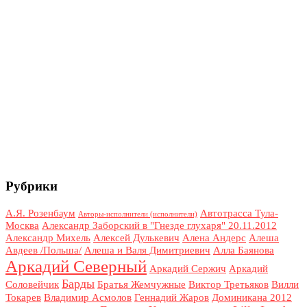
Рубрики
А.Я. Розенбаум
Автотрасса Тула-
Авторы-исполнители (исполнители)
Москва
Александр Заборский в "Гнезде глухаря" 20.11.2012
Александр Михель
Алексей Дулькевич
Алена Андерс
Алеша
Авдеев /Польша/
Алеша и Валя Димитриевич
Алла Баянова
Аркадий Северный
Аркадий Сержич
Аркадий
Барды
Соловейчик
Братья Жемчужные
Виктор Третьяков
Вилли
Токарев
Владимир Асмолов
Геннадий Жаров
Доминикана 2012