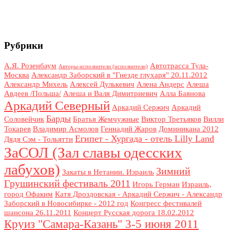
Рубрики
А.Я. Розенбаум
Автотрасса Тула-
Авторы-исполнители (исполнители)
Москва
Александр Заборский в "Гнезде глухаря" 20.11.2012
Александр Михель
Алексей Дулькевич
Алена Андерс
Алеша
Авдеев /Польша/
Алеша и Валя Димитриевич
Алла Баянова
Аркадий Северный
Аркадий Сержич
Аркадий
Барды
Соловейчик
Братья Жемчужные
Виктор Третьяков
Вилли
Токарев
Владимир Асмолов
Геннадий Жаров
Доминикана 2012
Египет - Хургада - отель Lilly Land
Дядя Сэм - Тольятти
ЗаСОЛ (Зал славы одесских
лабухов)
Зимний
Закаты в Нетании. Израиль
Грушинский фестиваль 2011
Игорь Герман
Израиль,
город Офаким
Катя Дроздовская - Аркадий Сержич - Александр
Заборский в Новосибирке - 2012 год
Конгресс фестивалей
шансона 26.11.2011
Концерт Русская дорога 18.02.2012
Круиз "Самара-Казань" 3-5 июня 2011