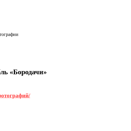
отографии
ль «Бородачи»
фотографий/