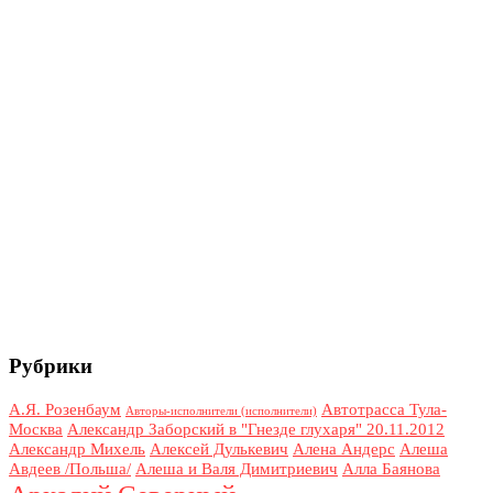
Рубрики
А.Я. Розенбаум
Автотрасса Тула-
Авторы-исполнители (исполнители)
Москва
Александр Заборский в "Гнезде глухаря" 20.11.2012
Александр Михель
Алексей Дулькевич
Алена Андерс
Алеша
Авдеев /Польша/
Алеша и Валя Димитриевич
Алла Баянова