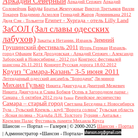
Аркадий Северный
Аркадий Сержич
Аркадий
Барды
Соловейчик
Братья Жемчужные
Виктор Третьяков
Вилли
Токарев
Владимир Асмолов
Геннадий Жаров
Доминикана 2012
Египет - Хургада - отель Lilly Land
Дядя Сэм - Тольятти
ЗаСОЛ (Зал славы одесских
лабухов)
Зимний
Закаты в Нетании. Израиль
Грушинский фестиваль 2011
Игорь Герман
Израиль,
город Офаким
Катя Дроздовская - Аркадий Сержич - Александр
Заборский в Новосибирке - 2012 год
Конгресс фестивалей
шансона 26.11.2011
Концерт Русская дорога 18.02.2012
Круиз "Самара-Казань" 3-5 июня 2011
Легендарный одесский ансамбль "Бородачи"
Ля-минор
Михаил Гулько
Никита Джигурда и Дмитрий Межевич
Никита Джигурда и Слава Бобков
Осень в Загородном парке -
Самара - 6 октября 2012 года
Рачейское лесничество
Разное
Самара – старый город
Светлана Беседина г. Новосибирск
Тула - Тульский Кремль - клуб "Ворота солнца"
Тульская область
- Ясная поляна - Усадьба Л.Н. Толстого
Турция - Анталья -
Кремлин Палас
Фестиваль памяти Михаила Круга
Шансон — Портал — Галерея | © 2000-2025
Шансон - Портал
| Администратор «Шансон - Портала»