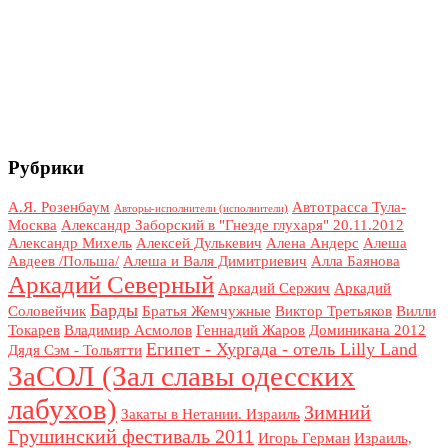
Рубрики
А.Я. Розенбаум
Автотрасса Тула-
Авторы-исполнители (исполнители)
Москва
Александр Заборский в "Гнезде глухаря" 20.11.2012
Александр Михель
Алексей Дулькевич
Алена Андерс
Алеша
Авдеев /Польша/
Алеша и Валя Димитриевич
Алла Баянова
Аркадий Северный
Аркадий Сержич
Аркадий
Барды
Соловейчик
Братья Жемчужные
Виктор Третьяков
Вилли
Токарев
Владимир Асмолов
Геннадий Жаров
Доминикана 2012
Египет - Хургада - отель Lilly Land
Дядя Сэм - Тольятти
ЗаСОЛ (Зал славы одесских
лабухов)
Зимний
Закаты в Нетании. Израиль
Грушинский фестиваль 2011
Игорь Герман
Израиль,