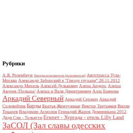
Рубрики
А.Я. Розенбаум
Автотрасса Тула-
Авторы-исполнители (исполнители)
Москва
Александр Заборский в "Гнезде глухаря" 20.11.2012
Александр Михель
Алексей Дулькевич
Алена Андерс
Алеша
Авдеев /Польша/
Алеша и Валя Димитриевич
Алла Баянова
Аркадий Северный
Аркадий Сержич
Аркадий
Барды
Соловейчик
Братья Жемчужные
Виктор Третьяков
Вилли
Токарев
Владимир Асмолов
Геннадий Жаров
Доминикана 2012
Египет - Хургада - отель Lilly Land
Дядя Сэм - Тольятти
ЗаСОЛ (Зал славы одесских