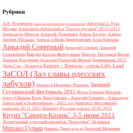
Рубрики
А.Я. Розенбаум
Автотрасса Тула-
Авторы-исполнители (исполнители)
Москва
Александр Заборский в "Гнезде глухаря" 20.11.2012
Александр Михель
Алексей Дулькевич
Алена Андерс
Алеша
Авдеев /Польша/
Алеша и Валя Димитриевич
Алла Баянова
Аркадий Северный
Аркадий Сержич
Аркадий
Барды
Соловейчик
Братья Жемчужные
Виктор Третьяков
Вилли
Токарев
Владимир Асмолов
Геннадий Жаров
Доминикана 2012
Египет - Хургада - отель Lilly Land
Дядя Сэм - Тольятти
ЗаСОЛ (Зал славы одесских
лабухов)
Зимний
Закаты в Нетании. Израиль
Грушинский фестиваль 2011
Игорь Герман
Израиль,
город Офаким
Катя Дроздовская - Аркадий Сержич - Александр
Заборский в Новосибирке - 2012 год
Конгресс фестивалей
шансона 26.11.2011
Концерт Русская дорога 18.02.2012
Круиз "Самара-Казань" 3-5 июня 2011
Легендарный одесский ансамбль "Бородачи"
Ля-минор
Михаил Гулько
Никита Джигурда и Дмитрий Межевич