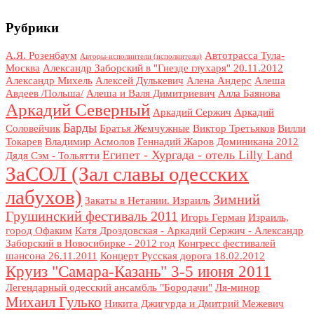
Рубрики
А.Я. Розенбаум
Автотрасса Тула-
Авторы-исполнители (исполнители)
Москва
Александр Заборский в "Гнезде глухаря" 20.11.2012
Александр Михель
Алексей Дулькевич
Алена Андерс
Алеша
Авдеев /Польша/
Алеша и Валя Димитриевич
Алла Баянова
Аркадий Северный
Аркадий Сержич
Аркадий
Барды
Соловейчик
Братья Жемчужные
Виктор Третьяков
Вилли
Токарев
Владимир Асмолов
Геннадий Жаров
Доминикана 2012
Египет - Хургада - отель Lilly Land
Дядя Сэм - Тольятти
ЗаСОЛ (Зал славы одесских
лабухов)
Зимний
Закаты в Нетании. Израиль
Грушинский фестиваль 2011
Игорь Герман
Израиль,
город Офаким
Катя Дроздовская - Аркадий Сержич - Александр
Заборский в Новосибирке - 2012 год
Конгресс фестивалей
шансона 26.11.2011
Концерт Русская дорога 18.02.2012
Круиз "Самара-Казань" 3-5 июня 2011
Легендарный одесский ансамбль "Бородачи"
Ля-минор
Михаил Гулько
Никита Джигурда и Дмитрий Межевич