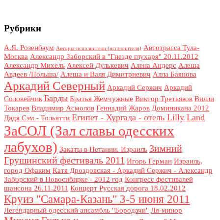
Рубрики
А.Я. Розенбаум
Автотрасса Тула-
Авторы-исполнители (исполнители)
Москва
Александр Заборский в "Гнезде глухаря" 20.11.2012
Александр Михель
Алексей Дулькевич
Алена Андерс
Алеша
Авдеев /Польша/
Алеша и Валя Димитриевич
Алла Баянова
Аркадий Северный
Аркадий Сержич
Аркадий
Барды
Соловейчик
Братья Жемчужные
Виктор Третьяков
Вилли
Токарев
Владимир Асмолов
Геннадий Жаров
Доминикана 2012
Египет - Хургада - отель Lilly Land
Дядя Сэм - Тольятти
ЗаСОЛ (Зал славы одесских
лабухов)
Зимний
Закаты в Нетании. Израиль
Грушинский фестиваль 2011
Игорь Герман
Израиль,
город Офаким
Катя Дроздовская - Аркадий Сержич - Александр
Заборский в Новосибирке - 2012 год
Конгресс фестивалей
шансона 26.11.2011
Концерт Русская дорога 18.02.2012
Круиз "Самара-Казань" 3-5 июня 2011
Легендарный одесский ансамбль "Бородачи"
Ля-минор