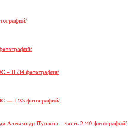
отографий/
 фотографий/
 – II /34 фотографии/
С — I /35 фотографий/
да Александр Пушкин – часть 2 /40 фотографий/