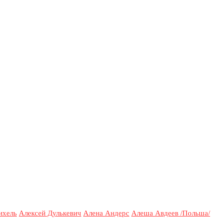
ихель
Алексей Дулькевич
Алена Андерс
Алеша Авдеев /Польша/