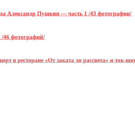
ода Александр Пушкин — часть 1 /43 фотографии/
 /46 фотографий/
церт в ресторане «От заката до рассвета» и ток-ш