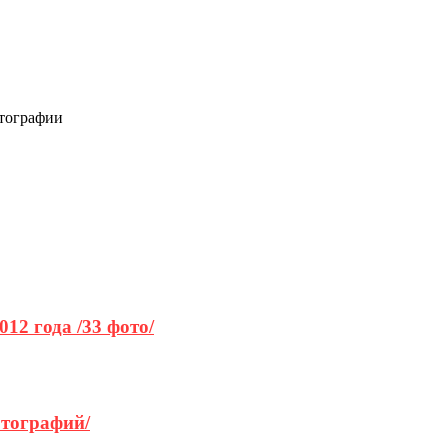
отографии
12 года /33 фото/
отографий/