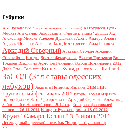
Рубрики
А.Я. Розенбаум
Автотрасса Тула-
Авторы-исполнители (исполнители)
Москва
Александр Заборский в "Гнезде глухаря" 20.11.2012
Александр Михель
Алексей Дулькевич
Алена Андерс
Алеша
Авдеев /Польша/
Алеша и Валя Димитриевич
Алла Баянова
Аркадий Северный
Аркадий Сержич
Аркадий
Барды
Соловейчик
Братья Жемчужные
Виктор Третьяков
Вилли
Токарев
Владимир Асмолов
Геннадий Жаров
Доминикана 2012
Египет - Хургада - отель Lilly Land
Дядя Сэм - Тольятти
ЗаСОЛ (Зал славы одесских
лабухов)
Зимний
Закаты в Нетании. Израиль
Грушинский фестиваль 2011
Игорь Герман
Израиль,
город Офаким
Катя Дроздовская - Аркадий Сержич - Александр
Заборский в Новосибирке - 2012 год
Конгресс фестивалей
шансона 26.11.2011
Концерт Русская дорога 18.02.2012
Круиз "Самара-Казань" 3-5 июня 2011
Легендарный одесский ансамбль "Бородачи"
Ля-минор