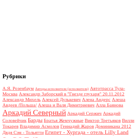
Рубрики
А.Я. Розенбаум
Автотрасса Тула-
Авторы-исполнители (исполнители)
Москва
Александр Заборский в "Гнезде глухаря" 20.11.2012
Александр Михель
Алексей Дулькевич
Алена Андерс
Алеша
Авдеев /Польша/
Алеша и Валя Димитриевич
Алла Баянова
Аркадий Северный
Аркадий Сержич
Аркадий
Барды
Соловейчик
Братья Жемчужные
Виктор Третьяков
Вилли
Токарев
Владимир Асмолов
Геннадий Жаров
Доминикана 2012
Египет - Хургада - отель Lilly Land
Дядя Сэм - Тольятти