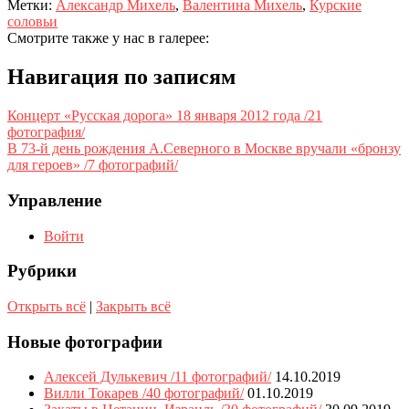
Метки:
Александр Михель
,
Валентина Михель
,
Курские
соловьи
Смотрите также у нас в галерее:
Навигация по записям
Концерт «Русская дорога» 18 января 2012 года /21
фотография/
В 73-й день рождения А.Северного в Москве вручали «бронзу
для героев» /7 фотографий/
Управление
Войти
Рубрики
Открыть всё
|
Закрыть всё
Новые фотографии
Алексей Дулькевич /11 фотографий/
14.10.2019
Вилли Токарев /40 фотографий/
01.10.2019