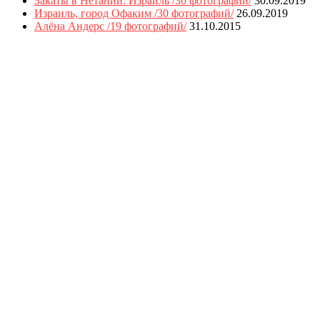
Закаты в Нетании. Израиль /30 фотографий/
30.09.2019
Израиль, город Офаким /30 фотографий/
26.09.2019
Алёна Андерс /19 фотографий/
31.10.2015