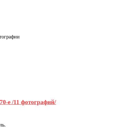
отографии
0-е /11 фотографий/
ль.