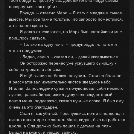
тебя обидеть, просто у вас действительно негде самим
повернуться, так ещё и я.
Ерунда. – ответил Марк. – Я лягу с младшим сыном
вместе. Мы оба такие толстые, что запросто поместимся,
а ты на его кровать.
Я долго отнекивался, но Марк был настойчив и мне
пришлось сдаться.
– Только на одну ночь. – предупредил я, потом я
что-то придумаю.
- Ладно, ладно, - сказал он, - давай укладываться.
Он осторожно перенёс уже уснувшего сынишку к
себе на кровать и лёг сам.
Я ещё вышел на балкон покурить. Стоя на балконе,
я рассматривал изумительно чистое звёздное небо
Италии. За последние сутки я почувствовал себя немного
лучше, расслабился, излил душу человеку, который
понял меня, поддержал, сказал нужные слова. Я был ему
очень за это благодарен.
Спал я, как убитый. Проснувшись почти в полдень, я
никого в квартире не застал. Марк, видно, был на работе в
школе, а Оля должно быть пошла с детьми на пляж.
Выйдя на кухню, я увидел записку.