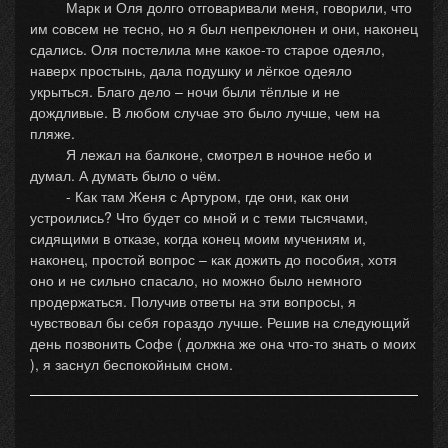
Марк и Оля долго отговаривали меня, говорили, что
им совсем не тесно, но я был непреклонен и они, наконец
сдались. Оля постелила мне какое-то старое одеяло,
наверх простынь, дала подушку и лёгкое одеяло
укрыться. Благо дело – ночи были тёплые и не
дождливые. В любом случае это было лучше, чем на
пляже.
Я лежал на балконе, смотрел в ночное небо и
думал. А думать было о чём.
- Как там Женя с Артуром, где они, как они
устроились? Что будет со мной и с теми тысячами,
сидящими в отказе, когда конец моим мучениям и,
наконец, простой вопрос – как дожить до пособия, хотя
оно и не сильно спасало, но можно было немного
продержаться. Получив ответы на эти вопросы, я
чувствовал бы себя гораздо лучше. Решив на следующий
день позвонить Софе ( должна же она что-то знать о моих
), я заснул беспокойным сном.