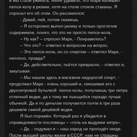
и мы стали ужинать. Меня удивило, что Марк наливает
пепси-колу в рюмки, хотя на столе стояли стаканы. Я
спросил его об этом. Он рассмеялся:
- Давай, пей, потом скажешь.
– Я осторожно выпил рюмку и только проглотив
содержимое, понял, что это не просто пепси-кола.
– Ну как? – спросил Марк, - Понравилось?
– Что это? – ответил я вопросом на вопрос.
– Это пепси-кола, но со спиртом – ответил Марк, -
неплохо, правда?
– Да, действительно, пьётся прекрасно, - ответил я,
закусывая.
– Мы нашли здесь в магазине недорогой спирт, -
продолжал Марк - очень хороший и, смешивая его с
двухлитровой бутылкой пепси-колы, получаешь три литра
отличной водки, да к тому же пьющейся гораздо лучше
обычной. Да и по деньгам получается почти в три раза
дешевле самой дешёвой водки.
Я был поражён. Который раз я убедился в
справедливости пословицы – «голь на выдумки хитра».
– Да, - подумал я – наш народ не пропадёт нигде.
После высшей школы жизни в СССР, нам не страшны