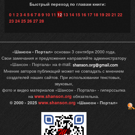
Быстрый переход по главам книги:
0
1
2
3
4
5
6
7
8
9
10
11
12
13
14
15
16
17
18
19
20
21
22
23
24
25
26
27
28
«
Шансон - Портал»
основан 3 сентября 2000 года.
Свои замечания и предложения направляйте администратору
«Шансон - Портала» на e-mail:
Мнение авторов публикаций может не совпадать с мнением
создателей наших сайтов. При использовании текстовых,
звуковых,
фото и видео материалов «Шансон - Портала» - гиперссылка
на
www.shanson.org
обязательна.
© 2000 - 2025
www.shanson.org
«Шансон - Портал»