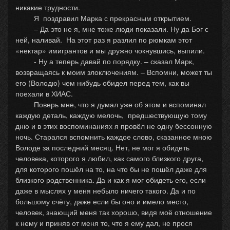
никакие трудности.
Я поздравил Марка с прекрасным открытием.
– Да это не я, мне тоже люди показали. Ну да Бог с
ней, наливай. На этот раз я разлил по рюмкам этот
«нектар» имигрантов и мы дружно чокнувшись, выпили.
- Ну а теперь давай по порядку. – сказал Марк,
возвращаясь к моим злоключениям. – Вспомни, может ты
его (Володю) чем нибудь обидел перед тем, как вы
поехали в ХИАС.
Поверь мне, что я думал уже об этом и вспоминал
каждую деталь, каждую мелочь, предшествующую тому
дню и в этих воспоминаниях я провёл не одну бессонную
ночь. Старался вспомнить каждое слово, сказанное мною
Володе за последний месяц. Нет, не мог я обидеть
человека, которого я любил, как самого близкого друга,
для которого пошёл на то, на что бы не пошёл даже для
близкого родственника. Да и как я мог обидеть его, если
даже в мыслях у меня небыло ничего такого. Да и по
большому счёту, даже если бы оно и имело место,
человек, знающий меня так хорошо, видя моё отношение
к нему и приняв от меня то, что я ему дал, не прося