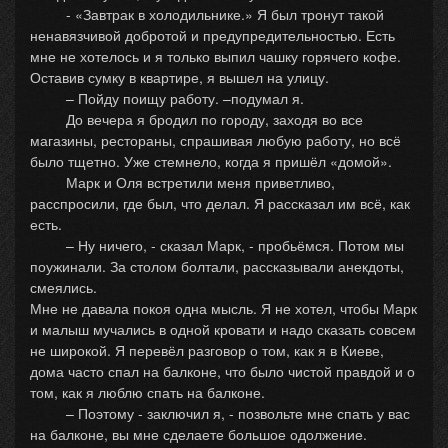
- «Завтрак в холодильнике.» Я был тронут такой
ненавязчивой добротой и предупредительностью. Есть
мне не хотелось и я только выпил чашку горячего кофе.
Оставив сумку в квартире, я вышел на улицу.
– Пойду поищу работу. –подумал я.
До вечера я бродил по городу, заходя во все
магазины, рестораны, спрашивая любую работу, но всё
было тщетно. Уже стемнело, когда я пришёл «домой».
Марк и Оля встретили меня приветливо,
расспросили, где был, что делал. Я рассказал им всё, как
есть.
– Ну ничего, - сказал Марк, - пробьёмся. Потом мы
поужинали. За столом болтали, рассказывали анекдоты,
смеялись.
Мне не давала покоя одна мысль. Я не хотел, чтобы Марк
и малыш мучались в одной кровати и надо сказать совсем
не широкой. Я перевёл разговор о том, как я в Киеве,
дома часто спал на балконе, что было чистой правдой и о
том, как я люблю спать на балконе.
– Поэтому - заключил я, - позвольте мне спать у вас
на балконе, вы мне сделаете большое одолжение.