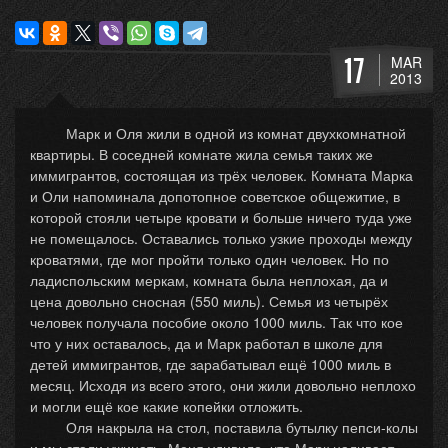
17
MAR
2013
Марк и Оля жили в одной из комнат двухкомнатной
квартиры. В соседней комнате жила семья таких же
иммигрантов, состоящая из трёх человек. Комната Марка
и Оли напоминала допотопное советское общежитие, в
которой стояли четыре кровати и больше ничего туда уже
не помещалось. Оставались только узкие проходы между
кроватями, где мог пройти только один человек. Но по
ладиспольским меркам, комната была неплохая, да и
цена довольно сносная (550 миль). Семья из четырёх
человек получала пособие около 1000 миль. Так что кое
что у них оставалось, да и Марк работал в школе для
детей иммигрантов, где зарабатывал ещё 1000 миль в
месяц. Исходя из всего этого, они жили довольно неплохо
и могли ещё кое какие копейки отложить.
Оля накрыла на стол, поставила бутылку пепси-колы