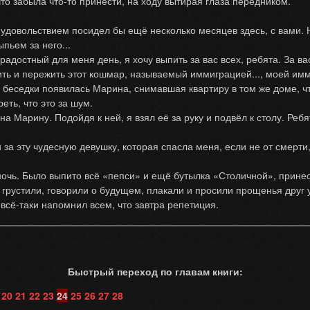
то забыла что-то принести, на ходу вытирая глаза передником.
овольствием посидел бы ещё несколько месяцев здесь, с вами. Но
пьем за него...
достный для меня день, я хочу выпить за вас всех, ребята. За вас
ть и пережить этот кошмар, называемый иммиграцией..., моей имм
седки появилась Марина, снимавшая квартиру в том же доме, что
еть, что это за шум.
 Марину. Подойдя к ней, я взял её за руку и подвёл к столу. Реб
 эту чудесную девушку, которая спасла меня, если не от смерти, 
ь. Было выпито всё «пепси» и ещё бутылка «Столичной», прине
грустили, говорили о будущем, плакали и просили прощенья друг 
, всё-таки напомнил всем, что завтра репетиция.
Быстрый переход по главам книги:
20
21
22
23
24
25
26
27
28