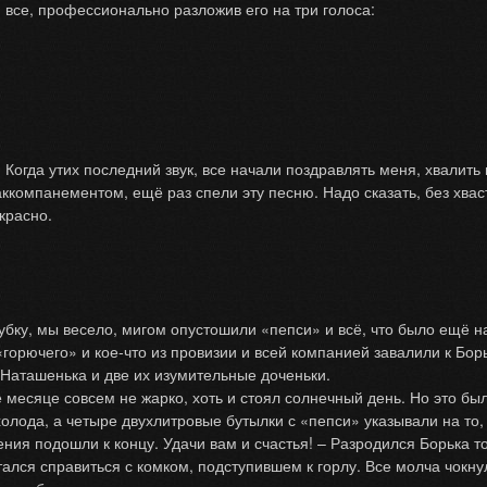
 все, профессионально разложив его на три голоса:
да утих последний звук, все начали поздравлять меня, хвалить
аккомпанементом, ещё раз спели эту песню. Надо сказать, без хвас
красно.
, мы весело, мигом опустошили «пепси» и всё, что было ещё на 
горючего» и кое-что из провизии и всей компанией завалили к Борьк
Наташенька и две их изумительные доченьки.
сяце совсем не жарко, хоть и стоял солнечный день. Но это было 
олода, а четыре двухлитровые бутылки с «пепси» указывали на то, 
ия подошли к концу. Удачи вам и счастья! – Разродился Борька то
ытался справиться с комком, подступившем к горлу. Все молча чокну