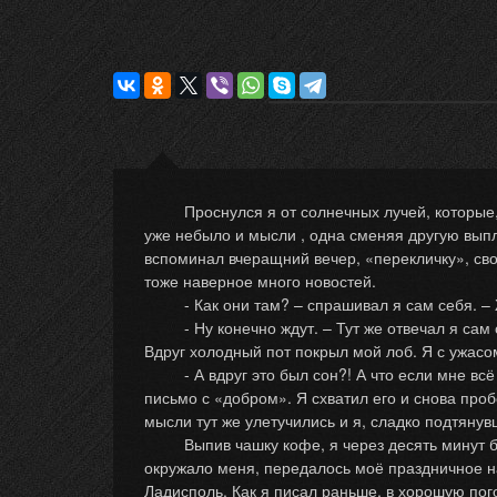
Проснулся я от солнечных лучей, которые, ка
уже небыло и мысли , одна сменяя другую вып
вспоминал вчеращний вечер, «перекличку», свои
тоже наверное много новостей.
- Как они там? – спрашивал я сам себя. – 
- Ну конечно ждут. – Тут же отвечал я сам с
Вдруг холодный пот покрыл мой лоб. Я с ужасо
- А вдруг это был сон?! А что если мне всё э
письмо с «добром». Я схватил его и снова проб
мысли тут же улетучились и я, сладко подтяну
Выпив чашку кофе, я через десять минут был 
окружало меня, передалось моё праздничное нас
Ладисполь. Как я писал раньше, в хорошую пого