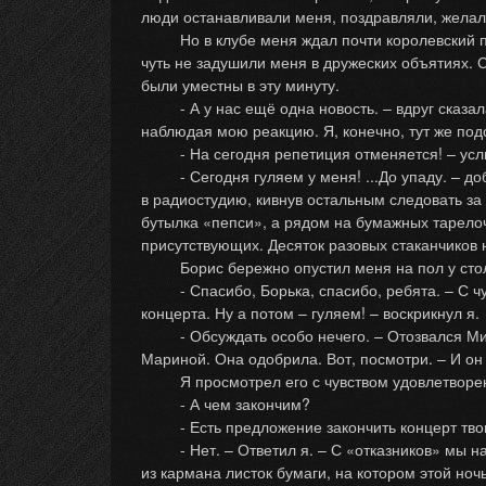
люди останавливали меня, поздравляли, желал
Но в клубе меня ждал почти королевский приё
чуть не задушили меня в дружеских объятиях. С
были уместны в эту минуту.
- А у нас ещё одна новость. – вдруг сказала 
наблюдая мою реакцию. Я, конечно, тут же под
- На сегодня репетиция отменяется! – услыш
- Сегодня гуляем у меня! ...До упаду. – доба
в радиостудию, кивнув остальным следовать за 
бутылка «пепси», а рядом на бумажных тарелоч
присутствующих. Десяток разовых стаканчиков
Борис бережно опустил меня на пол у стола 
- Спасибо, Борька, спасибо, ребята. – С чув
концерта. Ну а потом – гуляем! – воскрикнул я.
- Обсуждать особо нечего. – Отозвался Миша
Мариной. Она одобрила. Вот, посмотри. – И он
Я просмотрел его с чувством удовлетворения
- А чем закончим?
- Есть предложение закончить концерт твои
- Нет. – Ответил я. – С «отказников» мы начн
из кармана листок бумаги, на котором этой но