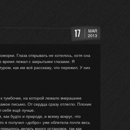
17
MAR
2013
морки. Глаза открывать не хотелось, хотя сна
е время лежал с закрытыми глазами. Я
уром, как им всё расскажу, что пережил. У них
 к тумбочке, на которой лежало вчерашнее
 самое письмо. От сердца сразу отлегло. Плохие
л себя ещё лучше.
ак будто и природе, и всему вокруг, что
что я получил «добро» уже облетела почти весь
пришлось делать много остановок, так как