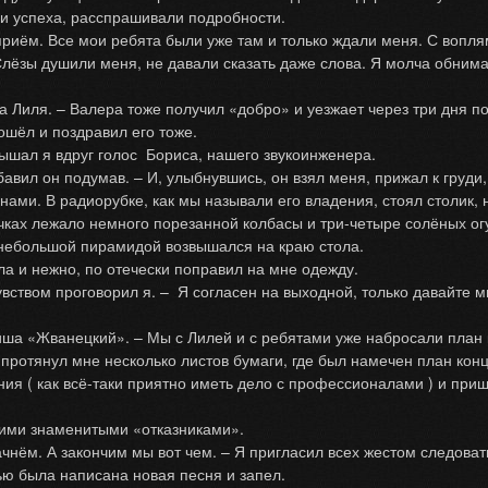
и успеха, расспрашивали подробности.
м. Все мои ребята были уже там и только ждали меня. С воплями
лёзы душили меня, не давали сказать даже слова. Я молча обнимал
Лиля. – Валера тоже получил «добро» и уезжает через три дня по
ошёл и поздравил его тоже.
ал я вдруг голос Бориса, нашего звукоинженера.
вил он подумав. – И, улыбнувшись, он взял меня, прижал к груди,
нами. В радиорубке, как мы называли его владения, стоял столик,
ках лежало немного порезанной колбасы и три-четыре солёных огур
 небольшой пирамидой возвышался на краю стола.
и нежно, по отечески поправил на мне одежду.
ством проговорил я. – Я согласен на выходной, только давайте м
 «Жванецкий». – Мы с Лилей и с ребятами уже набросали план ко
 протянул мне несколько листов бумаги, где был намечен план конц
 ( как всё-таки приятно иметь дело с профессионалами ) и прищ
ми знаменитыми «отказниками».
ём. А закончим мы вот чем. – Я пригласил всех жестом следовать 
чью была написана новая песня и запел.