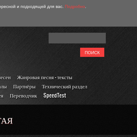
тересной и подходящей для вас.
Подробно
.
песен
Жанровая песня - тексты
алы
Партнёры
Технический раздел
ея
Переводчик
SpeedTest
ТАЯ