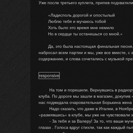
Уже после третьего куплета, припев подхватили
«Ладисполь дорогой и опостылый
Люблю тебя и мучаюсь тобой
Хоть было это время мне немило
Но в сердце ты останешься со мной.»
Да, это была настоящая финальная песня. Ког
набросал всем партии и мы, уже все вместе, с 
содержанию, и слова сочетались с музыкой пре
responsive
На том и порешили. Вернувшись в радиорубку
клуба. По дороге мы зашли в магазин, докупив «
нас поджидала очаровательная Борькина жена 
Надо сказать, что даже в Италии, в Ноябре ме
«размявшись» в клубе, мы уже не чувствовали х
- За тебя и за Валеру! За то, что ваши мучен
глазах . Голоса вдруг стихли, так как каждый п