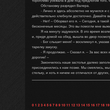
торопливо убежала в дом под предлогом того, ч
Обстановку разрядил Валера.
- Лично я здесь абсолютно не мучился и с уд
действительно хлебнули достаточно. Давайте вы
- Нет! – Оборвал его я. – Сегодня, в такой ра
бесконечные месяцы. Это вы помогли мне выжи
Я на минуту задумался. В это время возле бе
и, придя домой на обед, вышла во двор посмотр
- Бог слышит меня! – воскликнул я, указав на
тарелку закуску.
- Я продолжаю. – Сказал я. – За вас всех и за
дорогие! –
Закончилось наше застолье далеко заполноч
присоединились к нам позже. Мы смеялись, мы 
стельку, и хоть я ничем не отличался от других
0
1
2
3
4
5
6
7
8
9
10
11
12
13
14
15
16
17
18
19