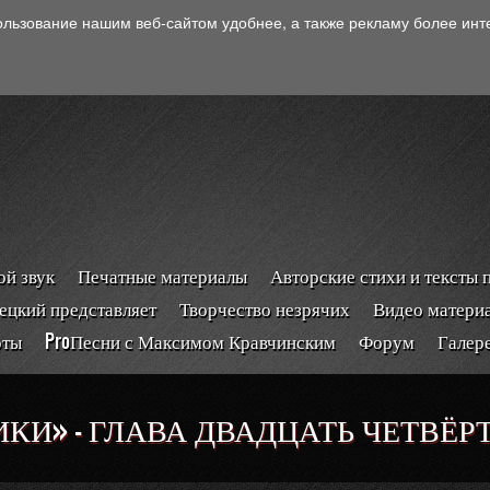
ользование нашим веб-сайтом удобнее, а также рекламу более ин
й звук
Печатные материалы
Авторские стихи и тексты 
ецкий представляет
Творчество незрячих
Видео матери
рты
ProПесни с Максимом Кравчинским
Форум
Галер
КИ» - ГЛАВА ДВАДЦАТЬ ЧЕТВЁР