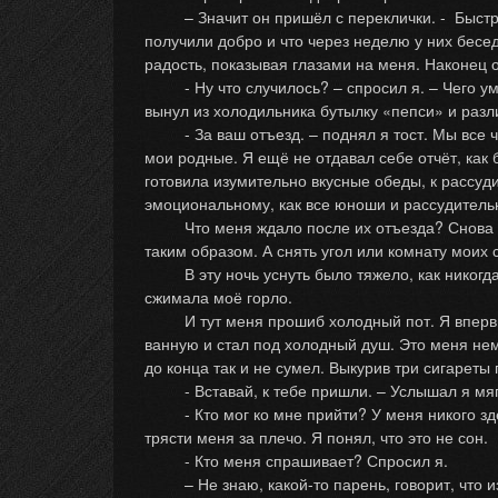
– Значит он пришёл с переклички. - Быстро 
получили добро и что через неделю у них бесе
радость, показывая глазами на меня. Наконец он
- Ну что случилось? – спросил я. – Чего умолк
вынул из холодильника бутылку «пепси» и раз
- За ваш отъезд. – поднял я тост. Мы все чок
мои родные. Я ещё не отдавал себе отчёт, как б
готовила изумительно вкусные обеды, к рассуд
эмоциональному, как все юноши и рассудительн
Что меня ждало после их отъезда? Снова ночё
таким образом. А снять угол или комнату моих с
В эту ночь уснуть было тяжело, как никогда.
сжимала моё горло.
И тут меня прошиб холодный пот. Я впервые 
ванную и стал под холодный душ. Это меня немн
до конца так и не сумел. Выкурив три сигареты
- Вставай, к тебе пришли. – Услышал я мягк
- Кто мог ко мне прийти? У меня никого здес
трясти меня за плечо. Я понял, что это не сон.
- Кто меня спрашивает? Спросил я.
– Не знаю, какой-то парень, говорит, что из 