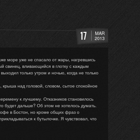
17
MAR
2013
е море уже не спасало от жары, нагревшись
ый свинец, вливающийся в глотку с каждым
выходил только утром и ночью, когда не только
крыша над головой, словом, сытое спокойное
ремену к лучшему. Отказников становилось
о будет дальше? Об этом не хотелось думать.
фе в Бостон, но кроме общих фраз о
прикладываться к бутылочке. Я чувствовал, что