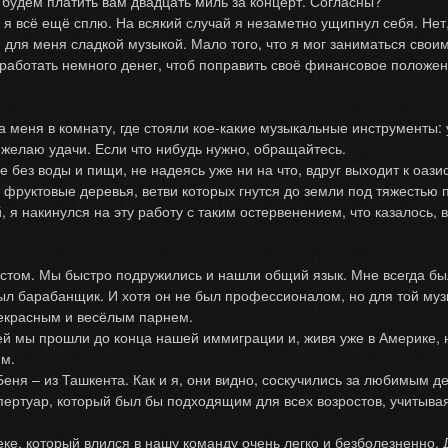
будем платить вам двадцать миль за концерт. Согласны?
всё ещё сплю. На всякий случай я незаметно ущипнул себя. Нет,
 для меня сладкой музыкой. Мало того, что я мог заниматься сво
аработать немного денег, чтоб поправить своё финансовое положен
еня в комнату, где стояли кое-какие музыкальные инструменты: у
елаю удачи. Если что нибудь нужно, обращайтесь.
з воды и пищи, не надеясь уже ни на что, вдруг выходит к оазис
 фруктовые деревья, ветви которых гнутся до земли под тяжестью 
 я накинулся на эту работу с таким остервенением, что казалось,
стом. Мы быстро подружились и нашли общий язык. Мне всегда бы
барабанщик. И хотя он не был профессионалом, но для той музык
рекрасным и весёлым парнем.
 мы прошли до конца нашей иммиграции и, живя уже в Америке, н
им.
– из Ташкента. Как и я, они видно, соскучились за любимым де
епертуар, который был бы подходящим для всех возростов, учитыв
который влился в нашу команду очень легко и безболезненно. Дел