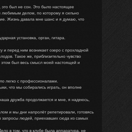
 это был не сон. Это было настоящее
им любимым делом, по которому я сильно
ие. Жизнь давала мне шанс и я думаю, что
дарная установка, орган, гитара.
у и перед ним возникает озеро с прохладной
плодов. Такое же, приблизительно чувство
 в этом был весь смысл моей настоящей и
ло легко с профессионалами.
и, что мы собирались играть, он вполне
аша дружба продолжается и мне, я надеюсь,
лом и мы дни напролёт репетировали, готовясь
ая запросы людей, приехавших сюда из самых
о в том, что в клубе была аппаратура, не