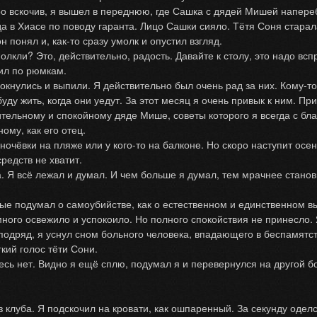
вскочив, я вышел в переднюю, где Сашка с дядей Мишей наперебо
да в Хиасе по поводу гаранта. Лицо Сашки сияло. Тётя Соня стара
 понял и, как-то сразу умолк и опустил взгляд.
ли? Это, действительно, радость. Давайте к столу, это надо вспр
лил по рюмкам.
нулись и выпили. Я действительно был очень рад за них. Кому-то 
уду жить, когда они уедут. За этот месяц я очень привык к ним. При
ительному и спокойному дяде Мише, советы которого я всегда с бл
ому, как его отец.
вки на пляже или у кого-то на балконе. Но скоро наступит осень
редств не хватит.
 Я всё лежал и думал. И чем больше я думал, тем мрачнее станов
подумал о самоубийстве, как о естественном и единственном вы
ого освежило и успокоило. Но полного спокойствия не принесло. Я
 подряд, я уснул сном больного человека, впадающего в беспамятст
ий голос тёти Сони.
ь нет. Видно я ещё сплю, подумал я и перевернулся на другой бо
клуба. Я подскочил на кровати, как ошпаренный. За секунду оделс