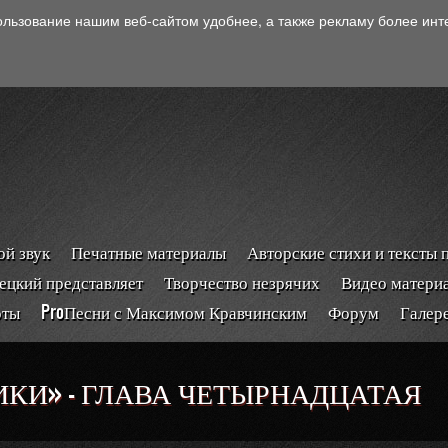
ользование нашим веб-сайтом удобнее, а также рекламу более ин
й звук
Печатные материалы
Авторские стихи и тексты 
ецкий представляет
Творчество незрячих
Видео матери
рты
ProПесни с Максимом Кравчинским
Форум
Галер
КИ» - ГЛАВА ЧЕТЫРНАДЦАТАЯ