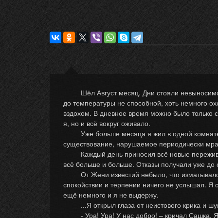
Шёл Август месяц. Дни стояли невыносимо жа
до температуры не способной, хоть немного ох
вздохом. В дневное время можно было только с
я, но и всё вокруг оживало.
Уже больше месяца я жил в одной комнате с 
существование, нарушаемое периодически мра
Каждый день приносил всё новые переживания
всё больше и больше. Отказы получали уже до 
От Жени известий небыло, что изматывало мо
спокойствии и терпении ничего не услышал. Я с
ещё немного и я не выдержу.
...Я открыл глаза от неистового крика и шум
- Ура! Ура! У нас добро! – кричал Сашка. Я