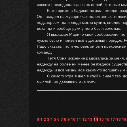
совсем подходящая для тех целей, которые мы
В это время в Ладисполе жил, ожидая разреш
Он находил на мусорниках поломанные телевиз
подспорьем, да и люди могли купить вполне но
дока, да и вообще руки у него были золотые.
Я высказал Марине свои соображения по пово
нужно было и привёл всё в должный порядок. Ре
Надо сказать, что и человек он был прекрасный
команду.
Тётя Соня искренне радовалась за меня, приго
надежду на более ни менее безбедное существов
надежды и вся жизнь моя каким-то волшебным
С самого утра я шёл в клуб и сидел там до с
мыслей, не дававших мне жить.
0
1
2
3
4
5
6
7
8
9
10
11
12
13
14
15
16
17
18
19