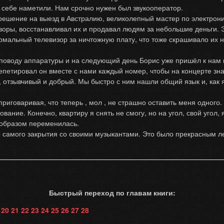
 себе наметили. Нам срочно нужен был звукооператор.
ение на выезд в Австралию, великолепный мастер по электронике
оры, восстанавливал их и продавал людям за небольшие деньги. 
рмальный телевизор за ничтожную плату, что тоже скрашивало их 
ду аппаратуры и на следующий день Борис уже пришёл к нам на
петировал он вместе с нами каждый номер, чтобы на концерте знат
, отзывчивый и добрый. Мы быстро с ним нашли общий язык и, как я
варивая, что теперь , мол , не страшно оставить меня одного. Д
ание. Конечно, квартиру я снять не смогу, но на угол, свой угол, 
 образом переменилась.
амого закрытия со своими музыкантами. Это было прекрасным ле
Быстрый переход по главам книги:
20
21
22
23
24
25
26
27
28