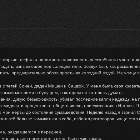
ркие, асфальт напоминал поверхность раскалённого утюга и даж
ладить, изнывающее под солнцем тело. Воздух был, как раскаленн
пать, предварительно облив простыню холодной водой. На улицу я 
тётей Соней, дядей Мишей и Сашкой. У меня была своя кровать, 
чными мыслями о будущем, о котором не хотелось думать.
, дикую безысходность, убивал последние капли надежды на пе
семидесяти процентов от общего числа, приезжающих в Италию. Чт
и нервы до состояния сумашедствия. Неделю назад я звонил Со
тал всё больше замыкаться в себе, избегал разговоров, чаще стал 
а, раздавшегося в передней.
 машинально посмотрел в окно. Было уже темно.