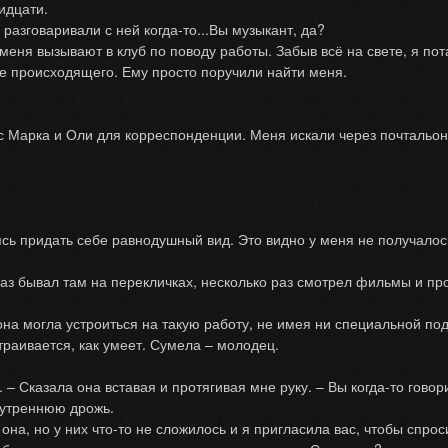
идцати.
зговаривали с ней когда-то...Вы музыкант, да?
я вызывают в клуб по поводу работы. Забыв всё на свете, я пота
рсе происходящего. Ему просто поручили найти меня.
Марка и Оли для корреспонденции. Меня искали через почтальона
сь придать себе равнодушный вид. Это видно у меня не получалось,
бывал там на перекличках, несколько раз смотрел фильмы и прос
могла устроиться на такую работу, не имея ни специальной подго
траивается, как умеет. Сумела – молодец.
 Сказала она вставая и протягивая мне руку. – Вы когда-то говор
нутреннюю дрожь.
, но у них что-то не сложилось и я пригласила вас, чтобы спроси