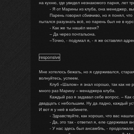
на кухню, где увидел незнакомого парня, лет тр
- Я от Марины из клуба, она менеджер, вы ра
Парень говорил сбивчиво, но я понял, что мен
пытался разузнать всё, но парень был не в ку
- Как же ты нашёл меня?
– Да через почтальона.
–Точно, - подумал я, - я же оставлял адрес 
responsive
Мне хотелось бежать, но я сдерживался, старая
волнуйтесь, успеем.
Клуб «Шалом» я знал хорошо, так как не раз 
много раз Марину – менаджера клуба.
Каждый раз я задавал себе вопрос. – Как она 
двадцать с небольшим. Ну да ладно, каждый ус
И вот я у неё в кабинете.
- Здравствуйте, как хорошо, что вас нашли. –
- Да, это так - ответил я, еле сдерживая в
- У нас здесь был ансамбль, - продолжала она