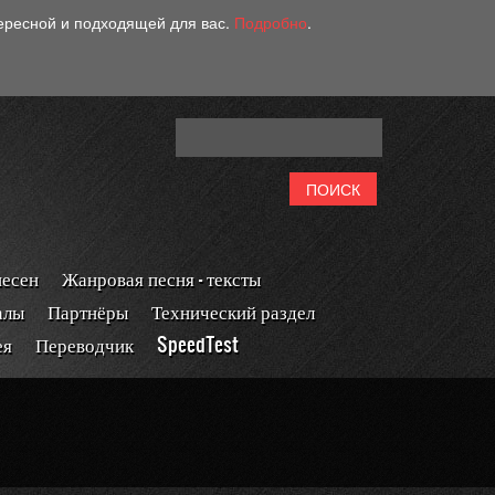
тересной и подходящей для вас.
Подробно
.
песен
Жанровая песня - тексты
алы
Партнёры
Технический раздел
ея
Переводчик
SpeedTest