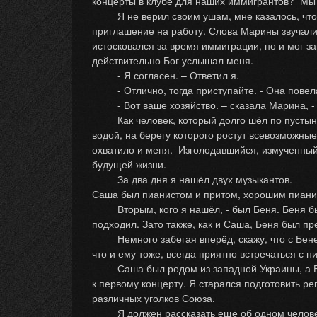
концерты в клубе для наших иммигрантов? Мы 
Я не верил своим ушам, мне казалось, что я 
приглашение на работу. Слова Марины звучали
истосковался за время иммиграции, но и мог з
действительно Бог услышал меня.
- Я согласен. – Ответил я.
- Отлично, тогда приступайте. - Она повела м
- Вот ваше хозяйство. – сказала Марина, - ж
Как человек, который долго шёл по пустыне бе
водой, на берегу которого ростут всевозможные
охватило и меня. Изголодавшийся, измученный,
будущей жизни.
За два дня я нашёл двух музыкантов.
Саша был пианистом и притом, хорошим пиани
Вторым, кого я нашёл, - был Беня. Беня был 
подходил. Зато также, как и Саша, Беня был п
Немного забегая вперёд, скажу, что с Беней
что и ему тоже, всегда приятно встречаться с н
Саша был родом из западной Украины, а Беня 
к первому концерту. Я старался подготовить р
различных уголков Союза.
Я должен рассказать ещё об одном человеке, 