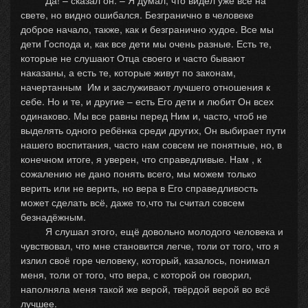
Да! – сказал он. – Я думал, что видел уже всё на
свете, но видно ошибался. Безгранично в человеке
доброе начало, также, как и безгранично худое. Все мы
дети Господа и, как все дети мы очень разные. Есть те,
которые не слушают Отца своего и часто бывают
наказаны, а есть те, которые живут по законам,
начертанным Им и заслуживают лучшего отношения к
себе. Но и те, и другие – есть Его дети и любит Он всех
одинаково. Мы все равны перед Ним и, часто, чтоб не
выделять одного ребёнка среди других, Он выбирает пути
нашего воспитания, часто нам совсем не понятные, но, в
конечном итоге, я уверен, что справедливые. Нам , к
сожалению не дано понять всего, мы можем только
верить или не верить, но вера в Его справедливость
может сделать всё, даже то,что ты считал совсем
безнадёжным.
Я слушал этого, ещё довольно молодого человека и
чувствовал, что мне становится легче, толи от того, что я
излил своё горе человеку, который, казалось, понимал
меня, толи от того, что вера, с которой он говорил,
наполняла меня такой же верой, твёрдой верой во всё
лучшее.