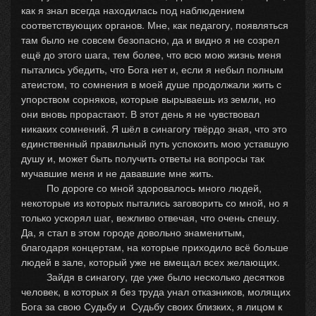
как я знал всегда находилась под наблюдением
соответствующих органов. Мне, как педагогу, появляться
там было не совсем безопасно, да и видно я не созрел
ещё до этого шага, тем более, что всю мою жизнь меня
пытались убедить, что Бога нет и, если я небыл полным
атеистом, то сомнения в моей душе продолжали жить с
упорством сорняков, которые вырываешь из земли, но
они вновь прорастают. В этот день я не чувствовал
никаких сомнений. Я шёл в синагогу твёрдо зная, что это
единственный правильный путь успокоить мою уставшую
душу и, может быть получить ответы на вопросы так
мучавшие меня и не дававшие мне жить.
По дороге со мной здоровалось много людей,
некоторые из которых пытались заговорить со мной, но я
только ускорял шаг, вежливо отвечая, что очень спешу.
Да, я стал в этом городе довольно знаменитым,
благодаря концертам, на которые приходило всё больше
людей в зале, который уже не вмещал всех желающих.
Зайдя в синагогу, где уже было несколько десятков
человек, в которых я без труда унал отказников, молящих
Бога за свою Судьбу и Судьбу своих близких, я лицом к