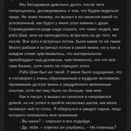
Мы беседовали довольно долго, после чего
попрощались, договорившись о том, что будем видеться
чаще. Не знаю почему, но вышел я из синагоги какой-то
успокоенный, как будто у меня упал камень с души.
Справедливости ради надо сказать, что таких людей, как
рэбэ Шая, мне не приходилось встречать ни до того, ни
после. Все кого я встречал потом, были какие-то не такие.
Много рабаев я встречал потом в своей жизни, но у них в
каждом слове чувствовалось, что материальное
преобладает над духовным, чувствовалось, что это всё-
таки бизнес, хотя никто не отрицает этого
Рэбэ Шая был не такой. У меня было ощущение, что
я поговорил с очень образованным и мудрым человеком,
прожившим долгую жизнь и умудрённого жизненным
опытом, хотя лет ему было не больше, чем мне.
Как я писал, я вышел из синагоги и направился
домой, но не успел я пройти несколько шагов, как меня
окликнул чей-то голос. Я обернулся и увидел парня, лицо
которого показалось мне знакомым.
- Вы меня? – спросил я его подойдя.
- Да, тебя. – ответил он улыбаясь. – Не помнишь?