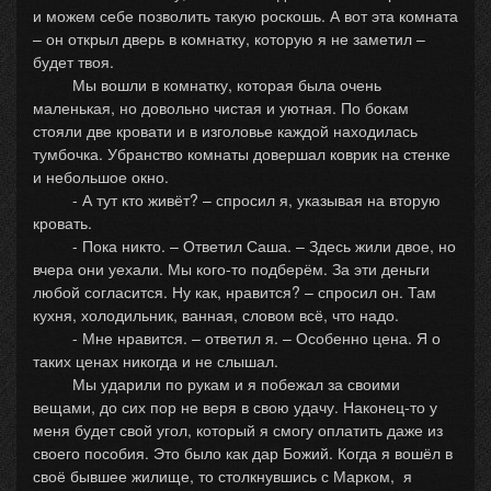
и можем себе позволить такую роскошь. А вот эта комната
– он открыл дверь в комнатку, которую я не заметил –
будет твоя.
Мы вошли в комнатку, которая была очень
маленькая, но довольно чистая и уютная. По бокам
стояли две кровати и в изголовье каждой находилась
тумбочка. Убранство комнаты довершал коврик на стенке
и небольшое окно.
- А тут кто живёт? – спросил я, указывая на вторую
кровать.
- Пока никто. – Ответил Саша. – Здесь жили двое, но
вчера они уехали. Мы кого-то подберём. За эти деньги
любой согласится. Ну как, нравится? – спросил он. Там
кухня, холодильник, ванная, словом всё, что надо.
- Мне нравится. – ответил я. – Особенно цена. Я о
таких ценах никогда и не слышал.
Мы ударили по рукам и я побежал за своими
вещами, до сих пор не веря в свою удачу. Наконец-то у
меня будет свой угол, который я смогу оплатить даже из
своего пособия. Это было как дар Божий. Когда я вошёл в
своё бывшее жилище, то столкнувшись с Марком, я