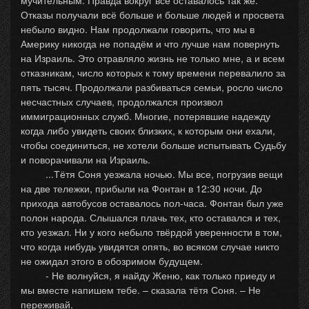
мучительным. Правда вокруг всё оставалось так же.
Отказы получали всё больше и больше людей и просвета
небыло видно. Нам продолжали говорить, что мы в
Америку никогда не попадём и что лучше нам повернуть
на Израиль. Это отравляло жизнь не только мне, а и всем
отказникам, число которых к тому времени перевалило за
пять тысяч. Продолжали разбиваться семьи, росло число
несчастных случаев, продолжался произвол
иммиграционных служб. Многие, потерявшие надежду
когда либо увидеть своих близких, к которым они ехали,
чтобы соединиться, не хотели больше испытывать Судьбу
и поворачивали на Израиль.
...Тётя Соня уезжала ночью. Мы все, погрузив вещи
на две тележки, прибыли на Фонтан в 12:30 ночи. До
прихода автобусов оставалось пол-часа. Фонтан был уже
полон народа. Слышался плачь тех, кто оставался и тех,
кто уезжал. Ни у кого небыло твёрдой уверенности в том,
что когда нибудь увидятся опять, во всяком случае никто
не ожидал этого в обозримом будущем.
- Не волнуйся, я найду Женю, как только приеду и
мы вместе напишем тебе. – сказала тётя Соня. – Не
переживай.