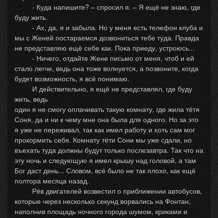
- Куда напишите? – спросил я. – Я ещё не знаю, где
буду жить.
- Ах, да, я и забыла. Но у меня есть телефон клуба и
мы с Женей постараемся дозвониться тебе туда. Правда
не представляю ещё себе как. Пока приеду, устроюсь...
- Ничего, отдайте Жене письмо от меня, чтоб и ей
стало легче, ведь она тоже волнуется, а позвоните, когда
будет возможность, я всё понимаю.
И действительно, я ещё не представлял, где буду
жить, ведь
один я не смогу оплачивать такую комнату, где жила тётя
Соня, да и ни к чему мне она была для одного. Но за это
я уже не переживал, так как имел работу и хоть сам мог
прокормить себя. Комнату тёти Сони мы уже сдали, но
въехать туда должны будут только послезавтра. Так что на
эту ночь и следующую я имел крышу над головой, а там
Бог даст день... Словом, всё было не так плохо, как ещё
полтора месяца назад.
Рёв двигателей возвестил о приближении автобусов,
которые через несколько секунд ворвались на Фонтан,
наполнив площадь ночного города шумом, криками и