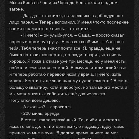
Мы из Киева в Чоп и из Чопа до Вены ехали в одном
вагоне.
- Да , да – ответил я, вглядевшись в добродушное
лицо парня. – Теперь вспомнил. У меня что-то последнее
время с памятью не очень. – ответил я.
- Ничего! – он улыбнулся. – Саша. – просто сказал
парень и протянул руку. Я назвал своё имя. – А я знаю
тебя. Тебя теперь знают почти все. Я, правда, ещё не
бывал на твоих концертах, но люди говорят, что очень
хорошо. Я тоже в отказе уже три месяца, но у меня есть
работа и семья моя со мной. Я выучил итальянский язык
и теперь работаю переводчиком у врача. Ничего, жить
можно. Кстати ты не знаешь кому нужна комната? Я снял
большую квартиру, хотя и дорогую, но там много места и
мы можем взять к себе жить ещё два человека.
Получится всем дёшево.
- А сколько? – спросил я.
- 200 миль, ерунда.
Я стоял, как заворажённый. То, о чём я мечтал и
искал очень долго, потеряв всякую надежду, вдруг само
пришло ко мне в руки. Я долгое время ничего не мог