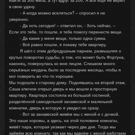
найти за 300 миль, а тут вдруг за 200. Я всё ещё не верил
в свою удачу.
- А когда можно вселяться? – спросил я не
уверенно.
- Да хоть сегодня! – ответил он, - Хоть сейчас. –
Если это тебе, то пошли, я тебе помогу перенести вещи.
- Да какие у меня вещи, только одна сумка.
- Всё равно пошли, я покажу тебе квартиру.
Я шёл с этим добродушным парнем, размышляя о
крутых поворотах судьбы, о том, что может быть Фортуна,
наконец, повернулась ко мне лицом. Слишком много
серьёзных неудачь было за последние месяцы, чтобы я
мог поверить во что-то хорошее.
Мы подошли к старому дому. Поднявшись на второй этаж,
Саша ключом открыл дверь и мы вошли в просторную
квартиру. Квартира состояла из большой гостиной,
разделённой самодельной занавеской и маленькой
комнатки, дверь в которую я увидел не сразу.
- Вот за занавеской живём мы с женой и с дочкой.
Это наши хоромы, а здесь, на этой половине комнаты,
живёт пара, которая уезжает через два дня. Тогда мы
займём всю комнату, так как мы вдвоём с женой работаем