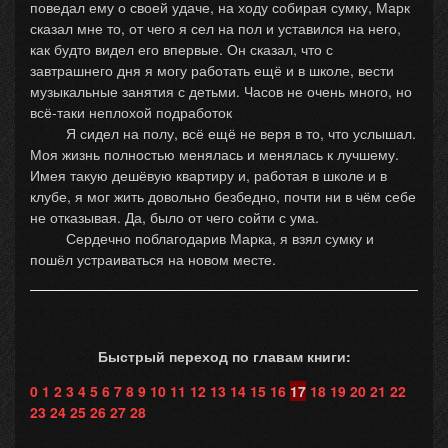
поведал ему о своей удаче, на ходу собирая сумку, Марк
сказал мне то, от чего я сел на пол и уставился на него,
как будто видел его впервые. Он сказал, что с
завтрашнего дня я могу работать ещё и в школе, вести
музыкальные занятия с детьми. Часов не очень много, но
всё-таки неплохой подработок
Я сидел на полу, всё ещё не веря в то, что услышал.
Моя жизнь полностью менялась и менялась к лучшему.
Имея такую дешёвую квартиру и, работая в школе и в
клубе, я мог жить довольно безбедно, почти ни в чём себе
не отказывая. Да, было от чего сойти с ума.
Сердечно поблагодарив Марка, я взял сумку и
пошёл устраиваться на новом месте.
Быстрый переход по главам книги:
0
1
2
3
4
5
6
7
8
9
10
11
12
13
14
15
16
17
18
19
20
21
22
23
24
25
26
27
28