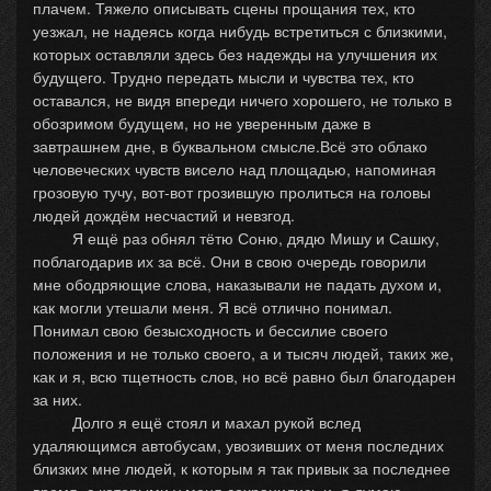
плачем. Тяжело описывать сцены прощания тех, кто
уезжал, не надеясь когда нибудь встретиться с близкими,
которых оставляли здесь без надежды на улучшения их
будущего. Трудно передать мысли и чувства тех, кто
оставался, не видя впереди ничего хорошего, не только в
обозримом будущем, но не уверенным даже в
завтрашнем дне, в буквальном смысле.Всё это облако
человеческих чувств висело над площадью, напоминая
грозовую тучу, вот-вот грозившую пролиться на головы
людей дождём несчастий и невзгод.
Я ещё раз обнял тётю Соню, дядю Мишу и Сашку,
поблагодарив их за всё. Они в свою очередь говорили
мне ободряющие слова, наказывали не падать духом и,
как могли утешали меня. Я всё отлично понимал.
Понимал свою безысходность и бессилие своего
положения и не только своего, а и тысяч людей, таких же,
как и я, всю тщетность слов, но всё равно был благодарен
за них.
Долго я ещё стоял и махал рукой вслед
удаляющимся автобусам, увозивших от меня последних
близких мне людей, к которым я так привык за последнее