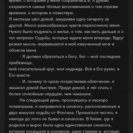
время, с которыми у меня сохранились и, я думаю
сохранятся самые тёплые воспоминания о том отрезке
времени, о котором я повествую.
Я неспеша шёл домой, закуривая одну сигарету за
другой. Много разнообразных чувств переполняло меня.
Нужно было подумать о жилье, о том, как жить дальше и о
тех капризах Судьбы, которые ждали меня впереди. Вдруг
резкая мысль, ворвавшаяся в мой измученный мозг и
обожгла меня.
- Я должен обратиться к Богу. Бог – моё последнее
прибежище,
мой спасательный круг, моя надежда. Всё в Его руках, в
Его власти.
- И, почему то сразу почувствовав облегчение, я
зашагал домой быстрее. Придя домой, я лёг спать с
более спокойным сердцем, чем накануне.
На следующий день, проснувшись и наскоро
позавтракав, я направился в синагогу, расположенную в
двух минутах ходьбы от Фонтана. Признаться честно, я
никогда до этого не бывал в синагогах. В Киеве, где я
родился и вырос была одна единственная синагога,
которую посещали в основном, одни старики и, которая,