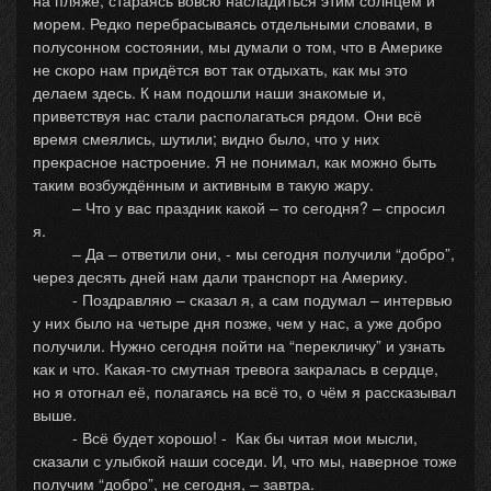
на пляже, стараясь вовсю насладиться этим солнцем и
морем. Редко перебрасываясь отдельными словами, в
полусонном состоянии, мы думали о том, что в Америке
не скоро нам придётся вот так отдыхать, как мы это
делаем здесь. К нам подошли наши знакомые и,
приветствуя нас стали располагаться рядом. Они всё
время смеялись, шутили; видно было, что у них
прекрасное настроение. Я не понимал, как можно быть
таким возбуждённым и активным в такую жару.
– Что у вас праздник какой – то сегодня? – спросил
я.
– Да – ответили они, - мы сегодня получили “добро”,
через десять дней нам дали транспорт на Америку.
- Поздравляю – сказал я, а сам подумал – интервью
у них было на четыре дня позже, чем у нас, а уже добро
получили. Нужно сегодня пойти на “перекличку” и узнать
как и что. Какая-то смутная тревога закралась в сердце,
но я отогнал её, полагаясь на всё то, о чём я рассказывал
выше.
- Всё будет хорошо! - Как бы читая мои мысли,
сказали с улыбкой наши соседи. И, что мы, наверное тоже
получим “добро”, не сегодня, – завтра.