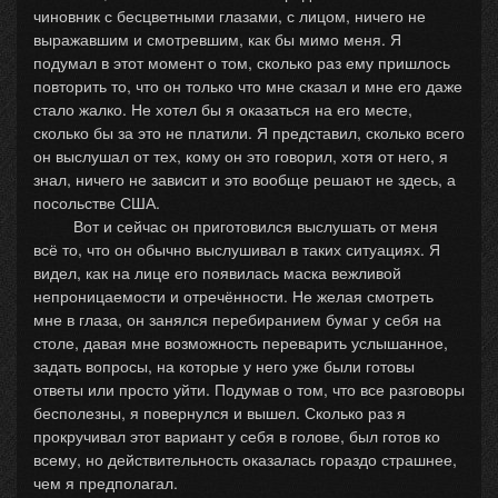
чиновник с бесцветными глазами, с лицом, ничего не
выражавшим и смотревшим, как бы мимо меня. Я
подумал в этот момент о том, сколько раз ему пришлось
повторить то, что он только что мне сказал и мне его даже
стало жалко. Не хотел бы я оказаться на его месте,
сколько бы за это не платили. Я представил, сколько всего
он выслушал от тех, кому он это говорил, хотя от него, я
знал, ничего не зависит и это вообще решают не здесь, а
посольстве США.
Вот и сейчас он приготовился выслушать от меня
всё то, что он обычно выслушивал в таких ситуациях. Я
видел, как на лице его появилась маска вежливой
непроницаемости и отречённости. Не желая смотреть
мне в глаза, он занялся перебиранием бумаг у себя на
столе, давая мне возможность переварить услышанное,
задать вопросы, на которые у него уже были готовы
ответы или просто уйти. Подумав о том, что все разговоры
бесполезны, я повернулся и вышел. Сколько раз я
прокручивал этот вариант у себя в голове, был готов ко
всему, но действительность оказалась гораздо страшнее,
чем я предполагал.