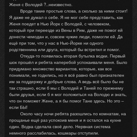
Женя с Володей ?..неизвестно.
Вроде такие простые слова, а сколько за ними стоит!
Я даже не думал о себе. Я не мог себе представить, как
Женя поедет в Нью Йорк с Володей, с человеком,
который при переезде из Вены в Рим, даже не помог ей
донести чемодан и, совсем чужие люди, помогли ей. Да
ещё при том, что у нас в Нью-Йорке ни одного
родственника или друга, который бы встретил и помог.
Откуда-то появилась вторая бутылка водки. Первый
шок прошёл и ребята наперебой успокаивали меня. Было
придумано множество вариантов, которые, как все
понимали, не годились, но я всё равно был признателен
им за поддержку и добрые слова. А ведь всё было бы не
так страшно, если б мы с Володей и Таней по прежнему
были друзья, если б я мог положиться на Володю и знать,
что он поможет Жене, а я бы помог Тане здесь. Но это –
если БЫ!
Около часу ночи ребята разошлись по комнатам, на
прощанье ещё раз успокоив меня и я остался на кухне
один. Водка сделала своё дело. Нервная система
немного расслабилась, кошмары отступили.