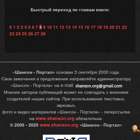
Быстрый переход по главам книги:
0
1
2
3
4
5
6
7
8
9
10
11
12
13
14
15
16
17
18
19
20
21
22
23
24
25
26
27
28
«
Шансон - Портал»
основан 3 сентября 2000 года.
Свои замечания и предложения направляйте администратору
«Шансон - Портала» на e-mail:
Мнение авторов публикаций может не совпадать с мнением
создателей наших сайтов. При использовании текстовых,
звуковых,
фото и видео материалов «Шансон - Портала» - гиперссылка
на
www.shanson.org
обязательна.
© 2000 - 2025
www.shanson.org
«Шансон - Портал»