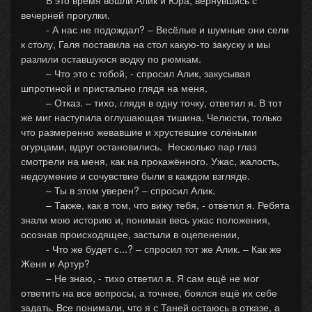
В это время вошли Алик и Юра, вернувшись с
вечерней прогулки.
- А нас не подождал? – Весёлые и шумные они сели
к столу, Галя поставила на стол какую-то закуску и мы
разлили оставшуюся водку по рюмкам.
– Что это с тобой, - спросил Алик, закусывая
шпротиной и пристально глядя на меня.
– Отказ. – тихо, глядя в одну точку, ответил я. В тот
же миг наступила оглушающая тишина. Челюсти, только
что размеренно жевавшие и хрустевшие солёными
огурцами, вдруг остановились. Несколько пар глаз
смотрели на меня, как на прокажённого. Ужас, жалость,
недоумение и сочувствие были в каждом взгляде.
– Ты в этом уверен? – спросил Алик.
– Также, как в том, что вижу тебя, - ответил я. Ребята
знали мою историю и, понимая весь ужас положения,
осознав происходящее, застыли в оцепенении,
- Что же будет с...? – спросил тот же Алик. – Как же
Женя и Артур?
– Не знаю, - тихо ответил я. Я сам ещё не мог
ответить на все вопросы, а точнее, боялся ещё их себе
задать. Все понимали, что я с Таней остаюсь в отказе, а