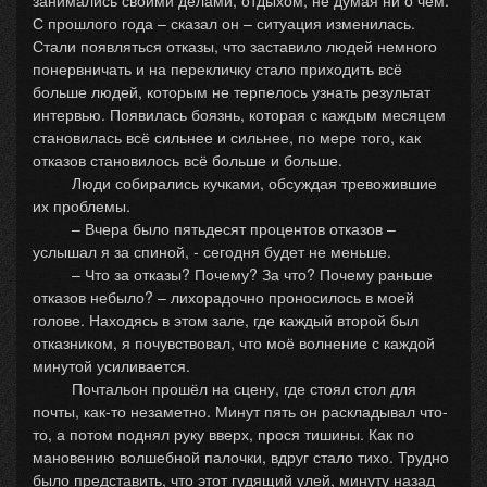
занимались своими делами, отдыхом, не думая ни о чём.
С прошлого года – сказал он – ситуация изменилась.
Стали появляться отказы, что заставило людей немного
понервничать и на перекличку стало приходить всё
больше людей, которым не терпелось узнать результат
интервью. Появилась боязнь, которая с каждым месяцем
становилась всё сильнее и сильнее, по мере того, как
отказов становилось всё больше и больше.
Люди собирались кучками, обсуждая тревожившие
их проблемы.
– Вчера было пятьдесят процентов отказов –
услышал я за спиной, - сегодня будет не меньше.
– Что за отказы? Почему? За что? Почему раньше
отказов небыло? – лихорадочно проносилось в моей
голове. Находясь в этом зале, где каждый второй был
отказником, я почувствовал, что моё волнение с каждой
минутой усиливается.
Почтальон прошёл на сцену, где стоял стол для
почты, как-то незаметно. Минут пять он раскладывал что-
то, а потом поднял руку вверх, прося тишины. Как по
мановению волшебной палочки, вдруг стало тихо. Трудно
было представить, что этот гудящий улей, минуту назад