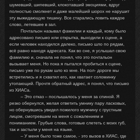
шумевший, шипевший, клокотавший эмоциями, вдруг
полностью смолкнет и даже малейший шорох не нарушит
эту выжидающую тишину. Все старались ловить каждое
слово, летевшее в зал.
Почтальон называл фамилии и каждый, кому было
адресовано письмо или открытка, выходили к сцене, а
если человек находился далеко, письмо шло по рядам,
всё равно находя адресата. Как во сне, я услышал свою
фамилию и, сначала не понял, что это почтальон
вызывает меня. Но пока я пытался пробиться к сцене,
письмо уже по рукам шло ко мне. На пол- дороге мы
встретились и я схватил его, как хватает соломинку
утопающий. Прочтя обратный адрес, я понял, что письмо
из ХИАСа.
– Это отказ – послышалось у меня за спиной. Я
резко обернулся, желая ответить умнику пару ласковых,
но обернувшись увидел пожилого мужчину с грустным
лицом, смотревшим на меня с сожалением и
пониманием. Грубые слова, готовые слететь с моих губ,
так и застыли у меня на языке.
– У меня было тоже самое, - это вызов в ХИАС, где