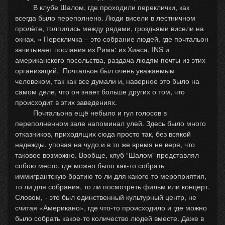
В клубе Шалом, где проходили переклички, как
всегда было переполнено. Люди висели в лестничном
пролёте, толпились между рядами, гроздьями висели на
окнах. « Перекличка – это собрание людей, где почтальон
зачитывает послания из Рима: из Хиаса, INS и
американского посольства, раздача людям почты из этих
организаций. Почтальон был очень уважаемым
человеком, так как все думали и, наверное это было на
самом деле, что он знает больше других о том, что
происходит в этих заведениях.
Почтальона ещё небыло и гул голосов в
переполненном зале напоминал улей. Здесь было много
отказников, приходящих сюда просто так, без всякой
надежды, уповая на чудо и в то же время не веря, что
таковое возможно. Вообще, клуб “Шалом” представлял
собою место, где можно было как-то собрать
иммигрантскую братию то ли для какого-то мероприятия,
то ли для собрания, то ли посмотреть фильм или концерт.
Словом, - это был единственный культурный центр, не
считая «Американо», где что-то происходило и где можно
было собрать какое-то количество людей вместе. Даже в