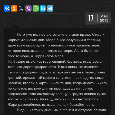
17
MAR
2013
Лето уже полностью вступило в свои права. Стояли
жаркие июньские дни. Море было лазурным и тёплым,
даря всем прохладу и то неповторимое удовольствие,
которое испытываешь только на море. А это было не
просто море, а Тирренское море.
На базаре высились горы овощей, фруктов, ягод, всего
того, что дарит щедрое лето. Итальянцы, не изменяя
своим традициям, сидели во время сиесты в барах, пили
крепкий, ароматный кофе и капучино, прохладительные
напитки, играли в карты. Были те дни, когда делать ничего
не хочется, целыми днями пропадаешь на пляже,
подставляя тело палящему солнцу, изредка лениво кусая
яблоко или банан. Даже думать ни о чём не хотелось.
Жара расслабляла, вызывая лень и беззаботность.
В один из таких дней мы с Женей и Артуром лежали