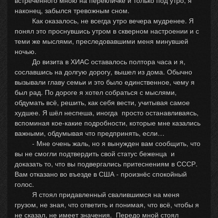
встреченного мною на перекличке и только под утро, я
наконец, забылся тревожным сном.
Как оказалось, не всегда утро вечера мудренее. Я
понял это проснувшись утром в скверном настроении и с
теми же мыслями, преследовавшими меня минувшей
ночью.
До визита в ХИАС оставалось полтора часа и я,
сославшись на долгую дорогу, вышел из дома. Обычно
вызывали главу семьи и это было единственное, чему я
был рад. По дороге я хотел собраться с мыслями,
обдумать всё, решить, как себя вести, учитывая самое
худшее. Я шёл неспеша, иногда просто останавливаясь,
вспоминая кое-какие подробности, которые мне казались
важными, обдумывая что предпринять, если…
- Мне очень жаль, но я вынужден вам сообщить, что
вы не смогли подтвердить свой статус беженца и
доказать то, что вы подвергались притеснениям в СССР.
Вам отказано во въезде в США - произнёс спокойный
голос.
Я стоял придавленный свалившимся на меня
грузом, не зная, что ответить и понимая, что всё, чтобы я
не сказал, не имеет значения. Передо мной стоял