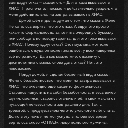
вам дадут отказ – сказал он. – Для отказа вызывают в
ХИАС. Я распечатал письмо и действительно увидел, что
меня действительно, на завтра вызывают в ХИАС.
Домой шёл я долго, думая о том, что сказать Жене.
Не хотелось верить, что это отказ. А вдруг это просто
какая-то формальность, заполнить очередную бумажку
или сообщить по поводу гаранта, для это тоже вызывают
в ХИАС. Почему вдруг отказ? Этот мужчина мог тоже
ошибиться, откуда он может знать всё, у всех наверняка
всё по разному. Да и как можно мне, отказнику с
десятилетним стажем, снова дать отказ? Нет, это
невозможно!
Придя домой, я сделал беспечный вид и сказал
Жене с беззаботностью, что меня на завтра вызывают в
ХИАС, что очевидно ещё какая-то формальность.
Стараясь напустить на себя беззаботность, я весь вечер
шутил, смеялся, стараясь отвлечь и её, и свои мысли от
пугающей неизвестности завтрашнего дня. Так, с
тревогой, с предчувствием чего-то ужасного я лёг спать.
Долго в эту ночь я не мог уснуть, в голове всё время
вертелось слово «ОТКАЗ», лицо пожилого мужчины,