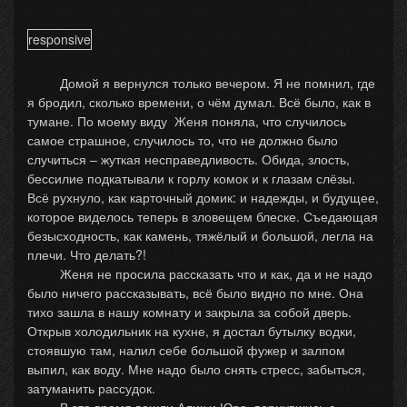
responsive
Домой я вернулся только вечером. Я не помнил, где
я бродил, сколько времени, о чём думал. Всё было, как в
тумане. По моему виду Женя поняла, что случилось
самое страшное, случилось то, что не должно было
случиться – жуткая несправедливость. Обида, злость,
бессилие подкатывали к горлу комок и к глазам слёзы.
Всё рухнуло, как карточный домик: и надежды, и будущее,
которое виделось теперь в зловещем блеске. Съедающая
безысходность, как камень, тяжёлый и большой, легла на
плечи. Что делать?!
Женя не просила рассказать что и как, да и не надо
было ничего рассказывать, всё было видно по мне. Она
тихо зашла в нашу комнату и закрыла за собой дверь.
Открыв холодильник на кухне, я достал бутылку водки,
стоявшую там, налил себе большой фужер и залпом
выпил, как воду. Мне надо было снять стресс, забыться,
затуманить рассудок.