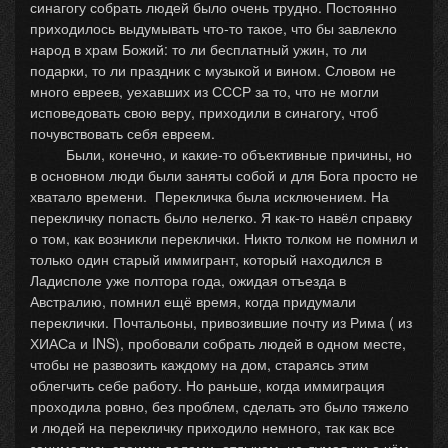
синагогу собрать людей было очень трудно. Постоянно
приходилось выдумывать что-то такое, что бы завлекло
народ в храм Божий: то ли бесплатный ужин, то ли
подарки, то ли праздник с музыкой и вином. Словом не
много евреев, уехавших из СССР за то, что не могли
исповедовать свою веру, приходили в синагогу, чтоб
почувствовать себя евреем.
Были, конечно, и какие-то объективные причины, но
в основном люди были заняты собой и для Бога просто не
хватало времени. Перекличка была исключением. На
перекличку попасть было нелегко. Я как-то навёл справку
о том, как возникли переклички. Никто толком не помнил и
только один старый иммигрант, который находился в
Ладисполе уже полтора года, ожидая отъезда в
Австралию, помнил ещё время, когда придумали
переклички. Почтальоны, привозившие почту из Рима ( из
ХИАСа и INS), пробовали собрать людей в одном месте,
чтобы не развозить каждому на дом, стараясь этим
облегчить себе работу. Но раньше, когда иммиграция
проходила ровно, без проблем, сделать это было тяжело
и людей на перекличку приходило немного, так как все